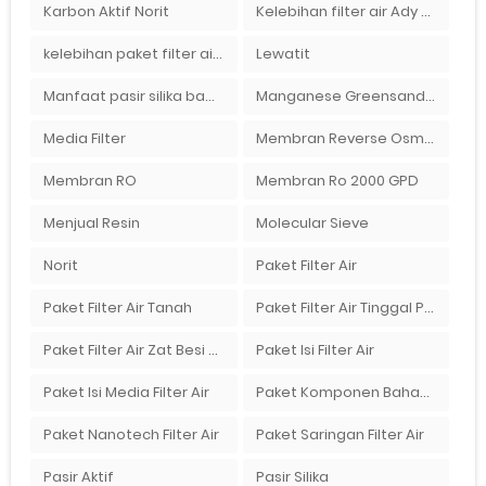
Karbon Aktif Norit
Kelebihan filter air Ady Water untuk menyaring air sumur bor di rumah"
kelebihan paket filter air Ady Water
Lewatit
Manfaat pasir silika bagi kehidupan
Manganese Greensand Plus
Media Filter
Membran Reverse Osmosis
Membran RO
Membran Ro 2000 GPD
Menjual Resin
Molecular Sieve
Norit
Paket Filter Air
Paket Filter Air Tanah
Paket Filter Air Tinggal Pasang
Paket Filter Air Zat Besi Tinggi
Paket Isi Filter Air
Paket Isi Media Filter Air
Paket Komponen Bahan Filter Air
Paket Nanotech Filter Air
Paket Saringan Filter Air
Pasir Aktif
Pasir Silika