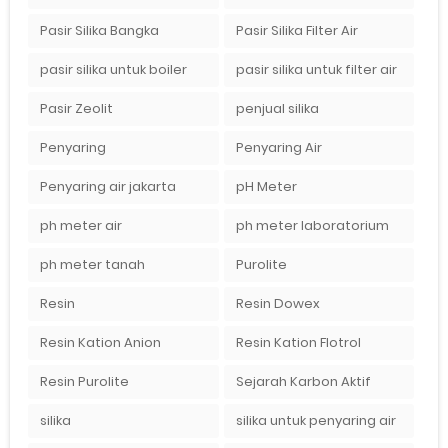
Pasir Silika Bangka
Pasir Silika Filter Air
pasir silika untuk boiler
pasir silika untuk filter air
Pasir Zeolit
penjual silika
Penyaring
Penyaring Air
Penyaring air jakarta
pH Meter
ph meter air
ph meter laboratorium
ph meter tanah
Purolite
Resin
Resin Dowex
Resin Kation Anion
Resin Kation Flotrol
Resin Purolite
Sejarah Karbon Aktif
silika
silika untuk penyaring air