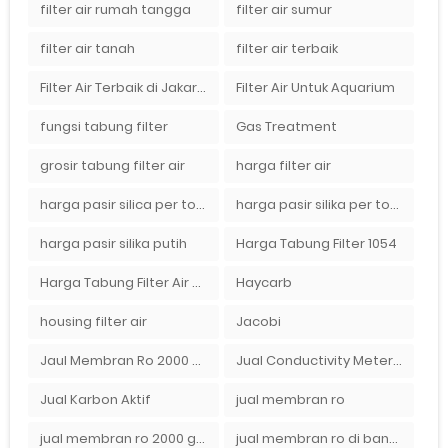
filter air rumah tangga
filter air sumur
filter air tanah
filter air terbaik
Filter Air Terbaik di Jakarta
Filter Air Untuk Aquarium
fungsi tabung filter
Gas Treatment
grosir tabung filter air
harga filter air
harga pasir silica per ton per kg
harga pasir silika per ton per kg
harga pasir silika putih
Harga Tabung Filter 1054
Harga Tabung Filter Air Sumur
Haycarb
housing filter air
Jacobi
Jaul Membran Ro 2000 GPD Harga Murah
Jual Conductivity Meter Lutron
Jual Karbon Aktif
jual membran ro
jual membran ro 2000 gpd murah
jual membran ro di bandung