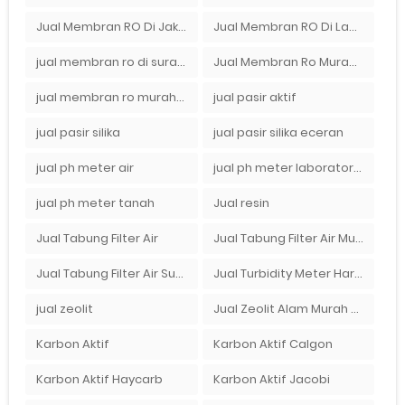
Jual Membran RO Di Jakarta Selatan
Jual Membran RO Di Lampung
jual membran ro di surabaya
Jual Membran Ro Murah : 082140002080
jual membran ro murah surabaya
jual pasir aktif
jual pasir silika
jual pasir silika eceran
jual ph meter air
jual ph meter laboratorium
jual ph meter tanah
Jual resin
Jual Tabung Filter Air
Jual Tabung Filter Air Murah
Jual Tabung Filter Air Surabaya
Jual Turbidity Meter Harga Murah Di Sulawesi
jual zeolit
Jual Zeolit Alam Murah Di Surabaya
Karbon Aktif
Karbon Aktif Calgon
Karbon Aktif Haycarb
Karbon Aktif Jacobi