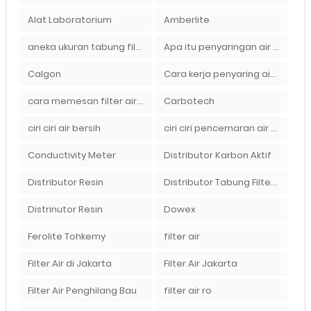
Alat Laboratorium
Amberlite
aneka ukuran tabung filter air
Apa itu penyaringan air secara umum
Calgon
Cara kerja penyaring air Ady Water dengan tabung FRP berisikan lapisan media filter air
cara memesan filter air Ady Wate
Carbotech
ciri ciri air bersih
ciri ciri pencemaran air sumur bor di rumah
Conductivity Meter
Distributor Karbon Aktif
Distributor Resin
Distributor Tabung Filter Air FRP1054 di Bandung
Distrinutor Resin
Dowex
Ferolite Tohkemy
filter air
Filter Air di Jakarta
Filter Air Jakarta
Filter Air Penghilang Bau
filter air ro