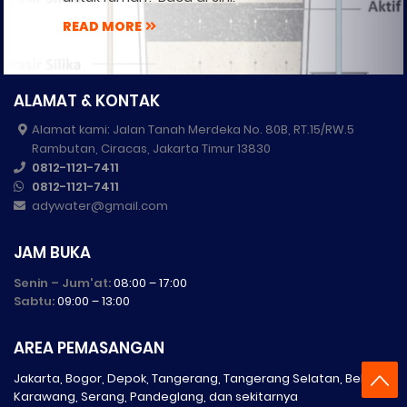
READ MORE
ALAMAT & KONTAK
Alamat kami: Jalan Tanah Merdeka No. 80B, RT.15/RW.5
Rambutan, Ciracas, Jakarta Timur 13830
0812-1121-7411
0812-1121-7411
adywater@gmail.com
JAM BUKA
Senin – Jum'at:
08:00 – 17:00
Sabtu:
09:00 – 13:00
AREA PEMASANGAN
Jakarta, Bogor, Depok, Tangerang, Tangerang Selatan, Bekasi,
Karawang, Serang, Pandeglang, dan sekitarnya