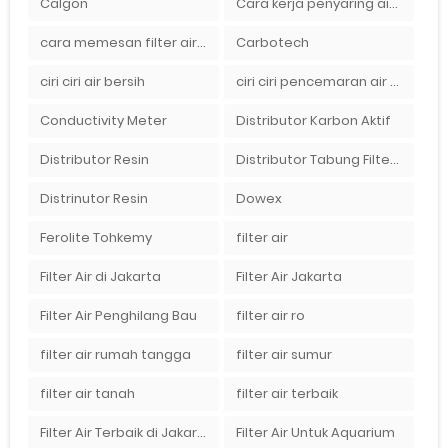
Calgon
Cara kerja penyaring air Ady Water dengan tabung FRP berisikan lapisan media filter air
cara memesan filter air Ady Wate
Carbotech
ciri ciri air bersih
ciri ciri pencemaran air sumur bor di rumah
Conductivity Meter
Distributor Karbon Aktif
Distributor Resin
Distributor Tabung Filter Air FRP1054 di Bandung
Distrinutor Resin
Dowex
Ferolite Tohkemy
filter air
Filter Air di Jakarta
Filter Air Jakarta
Filter Air Penghilang Bau
filter air ro
filter air rumah tangga
filter air sumur
filter air tanah
filter air terbaik
Filter Air Terbaik di Jakarta
Filter Air Untuk Aquarium