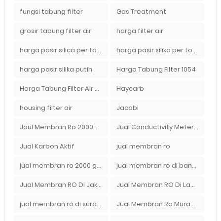
fungsi tabung filter
Gas Treatment
grosir tabung filter air
harga filter air
harga pasir silica per ton per kg
harga pasir silika per ton per kg
harga pasir silika putih
Harga Tabung Filter 1054
Harga Tabung Filter Air Sumur
Haycarb
housing filter air
Jacobi
Jaul Membran Ro 2000 GPD Harga Murah
Jual Conductivity Meter Lutron
Jual Karbon Aktif
jual membran ro
jual membran ro 2000 gpd murah
jual membran ro di bandung
Jual Membran RO Di Jakarta Selatan
Jual Membran RO Di Lampung
jual membran ro di surabaya
Jual Membran Ro Murah : 082140002080