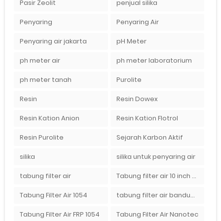
Pasir Zeolit
penjual silika
Penyaring
Penyaring Air
Penyaring air jakarta
pH Meter
ph meter air
ph meter laboratorium
ph meter tanah
Purolite
Resin
Resin Dowex
Resin Kation Anion
Resin Kation Flotrol
Resin Purolite
Sejarah Karbon Aktif
silika
silika untuk penyaring air
tabung filter air
Tabung filter air 10 inch Agen tabung filter nanotec di bandung"
Tabung Filter Air 1054
tabung filter air bandung
Tabung Filter Air FRP 1054
Tabung Filter Air Nanotec