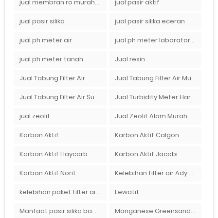
jual membran ro murah surabaya
jual pasir aktif
jual pasir silika
jual pasir silika eceran
jual ph meter air
jual ph meter laboratorium
jual ph meter tanah
Jual resin
Jual Tabung Filter Air
Jual Tabung Filter Air Murah
Jual Tabung Filter Air Surabaya
Jual Turbidity Meter Harga Murah Di Sulawesi
jual zeolit
Jual Zeolit Alam Murah Di Surabaya
Karbon Aktif
Karbon Aktif Calgon
Karbon Aktif Haycarb
Karbon Aktif Jacobi
Karbon Aktif Norit
Kelebihan filter air Ady Water untuk menyaring air sumur bor di rumah"
kelebihan paket filter air Ady Water
Lewatit
Manfaat pasir silika bagi kehidupan
Manganese Greensand Plus