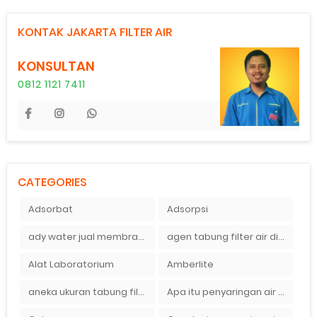
KONTAK JAKARTA FILTER AIR
KONSULTAN
0812 1121 7411
CATEGORIES
Adsorbat
Adsorpsi
ady water jual membran ro 2000 gpd harganya sangat murah
agen tabung filter air di bandung
Alat Laboratorium
Amberlite
aneka ukuran tabung filter air
Apa itu penyaringan air secara umum