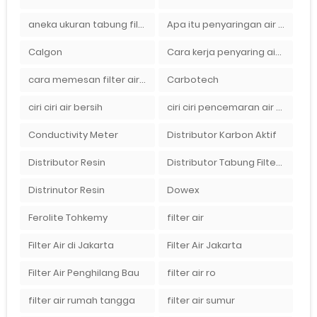
aneka ukuran tabung filter air
Apa itu penyaringan air secara umum
Calgon
Cara kerja penyaring air Ady Water dengan tabung FRP berisikan lapisan media filter air
cara memesan filter air Ady Wate
Carbotech
ciri ciri air bersih
ciri ciri pencemaran air sumur bor di rumah
Conductivity Meter
Distributor Karbon Aktif
Distributor Resin
Distributor Tabung Filter Air FRP1054 di Bandung
Distrinutor Resin
Dowex
Ferolite Tohkemy
filter air
Filter Air di Jakarta
Filter Air Jakarta
Filter Air Penghilang Bau
filter air ro
filter air rumah tangga
filter air sumur