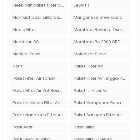
kelebihan paket filter air Ady Water
Lewatit
Manfaat pasir silika bagi kehidupan
Manganese Greensand Plus
Media Filter
Membran Reverse Osmosis
Membran RO
Membran Ro 2000 GPD
Menjual Resin
Molecular Sieve
Norit
Paket Filter Air
Paket Filter Air Tanah
Paket Filter Air Tinggal Pasang
Paket Filter Air Zat Besi Tinggi
Paket Isi Filter Air
Paket Isi Media Filter Air
Paket Komponen Bahan Filter Air
Paket Nanotech Filter Air
Paket Saringan Filter Air
Pasir Aktif
Pasir Silika
Pasir Silika Bangka
Pasir Silika Filter Air