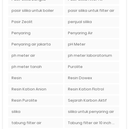
pasir silika untuk boiler
pasir silika untuk filter air
Pasir Zeolit
penjual silika
Penyaring
Penyaring Air
Penyaring air jakarta
pH Meter
ph meter air
ph meter laboratorium
ph meter tanah
Purolite
Resin
Resin Dowex
Resin Kation Anion
Resin Kation Flotrol
Resin Purolite
Sejarah Karbon Aktif
silika
silika untuk penyaring air
tabung filter air
Tabung filter air 10 inch Agen tabung filter nanotec di bandung"