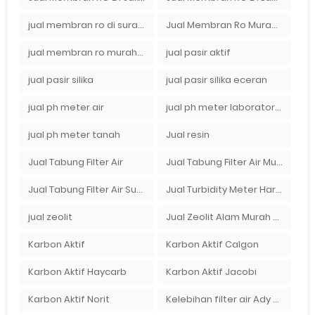
jual membran ro di surabaya
Jual Membran Ro Murah : 082140002080
jual membran ro murah surabaya
jual pasir aktif
jual pasir silika
jual pasir silika eceran
jual ph meter air
jual ph meter laboratorium
jual ph meter tanah
Jual resin
Jual Tabung Filter Air
Jual Tabung Filter Air Murah
Jual Tabung Filter Air Surabaya
Jual Turbidity Meter Harga Murah Di Sulawesi
jual zeolit
Jual Zeolit Alam Murah Di Surabaya
Karbon Aktif
Karbon Aktif Calgon
Karbon Aktif Haycarb
Karbon Aktif Jacobi
Karbon Aktif Norit
Kelebihan filter air Ady Water untuk menyaring air sumur bor di rumah"