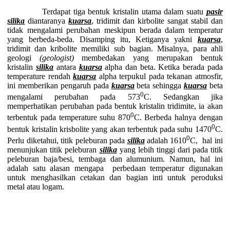
Terdapat tiga bentuk kristalin utama dalam suatu
pasir
silika
diantaranya
kuarsa
, tridimit dan kirbolite sangat stabil dan
tidak mengalami perubahan meskipun berada dalam temperatur
yang berbeda-beda. Disamping itu, Ketiganya yakni
kuarsa
,
tridimit dan kribolite memiliki sub bagian. Misalnya, para ahli
geologi
(geologist)
membedakan yang merupakan bentuk
kristalin
silika
antara
kuarsa
alpha dan beta. Ketika berada pada
temperature rendah
kuarsa
alpha terpukul pada tekanan atmosfir,
ini memberikan pengaruh pada
kuarsa
beta sehingga
kuarsa
beta
0
mengalami perubahan pada 573
C. Sedangkan jika
memperhatikan perubahan pada bentuk kristalin tridimite, ia akan
0
terbentuk pada temperature suhu 870
C. Berbeda halnya dengan
0
bentuk kristalin krisbolite yang akan terbentuk pada suhu 1470
C.
0
Perlu diketahui, titik peleburan pada
silika
adalah 1610
C, hal ini
menunjukan titik peleburan
silika
yang lebih tinggi dari pada titik
peleburan baja/besi, tembaga dan alumunium. Namun, hal ini
adalah satu alasan mengapa perbedaan temperatur digunakan
untuk menghasilkan cetakan dan bagian inti untuk peroduksi
metal atau logam.