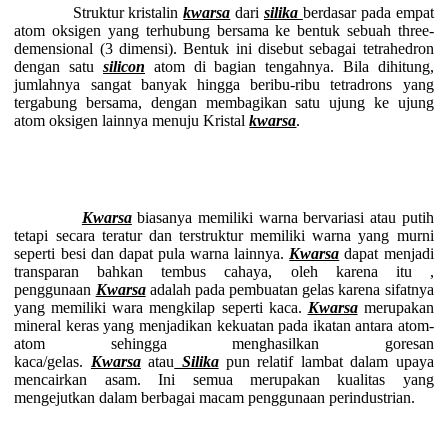
Struktur kristalin
kwarsa
dari
silika
berdasar pada empat
atom oksigen yang terhubung bersama ke bentuk sebuah three-
demensional (3 dimensi). Bentuk ini disebut sebagai tetrahedron
dengan satu
silicon
atom di bagian tengahnya. Bila dihitung,
jumlahnya sangat banyak hingga beribu-ribu tetradrons yang
tergabung bersama, dengan membagikan satu ujung ke ujung
atom oksigen lainnya menuju Kristal
kwarsa
.
Kwarsa
biasanya memiliki warna bervariasi atau putih
tetapi secara teratur dan terstruktur memiliki warna yang murni
seperti besi dan dapat pula warna lainnya.
Kwarsa
dapat menjadi
transparan bahkan tembus cahaya, oleh karena itu ,
penggunaan
Kwarsa
adalah pada pembuatan gelas karena sifatnya
yang memiliki wara mengkilap seperti kaca.
Kwarsa
merupakan
mineral keras yang menjadikan kekuatan pada ikatan antara atom-
atom sehingga menghasilkan goresan
kaca/gelas.
Kwarsa
atau
Silika
pun relatif lambat dalam upaya
mencairkan asam. Ini semua merupakan kualitas yang
mengejutkan dalam berbagai macam penggunaan perindustrian.