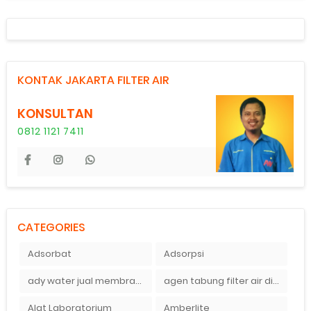
KONTAK JAKARTA FILTER AIR
KONSULTAN
0812 1121 7411
CATEGORIES
Adsorbat
Adsorpsi
ady water jual membran ro 2000 gpd harganya sangat murah
agen tabung filter air di bandung
Alat Laboratorium
Amberlite