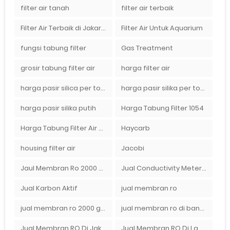
filter air tanah
filter air terbaik
Filter Air Terbaik di Jakarta
Filter Air Untuk Aquarium
fungsi tabung filter
Gas Treatment
grosir tabung filter air
harga filter air
harga pasir silica per ton per kg
harga pasir silika per ton per kg
harga pasir silika putih
Harga Tabung Filter 1054
Harga Tabung Filter Air Sumur
Haycarb
housing filter air
Jacobi
Jaul Membran Ro 2000 GPD Harga Murah
Jual Conductivity Meter Lutron
Jual Karbon Aktif
jual membran ro
jual membran ro 2000 gpd murah
jual membran ro di bandung
Jual Membran RO Di Jakarta Selatan
Jual Membran RO Di Lampung