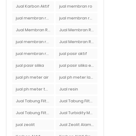
Jual Karbon Aktif
jual membran ro
jual membran ro 2000 gpd murah
jual membran ro di bandung
Jual Membran RO Di Jakarta Selatan
Jual Membran RO Di Lampung
jual membran ro di surabaya
Jual Membran Ro Murah : 082140002080
jual membran ro murah surabaya
jual pasir aktif
jual pasir silika
jual pasir silika eceran
jual ph meter air
jual ph meter laboratorium
jual ph meter tanah
Jual resin
Jual Tabung Filter Air
Jual Tabung Filter Air Murah
Jual Tabung Filter Air Surabaya
Jual Turbidity Meter Harga Murah Di Sulawesi
jual zeolit
Jual Zeolit Alam Murah Di Surabaya