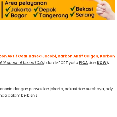
bon Aktif Coal Based Jacobi, Karbon Aktif
Calgon, Karbon
aktif coconut based LOKA
L dan IMPORT yaitu
PICA
dan
KOW
A.
donesia dengan perwakilan jakarta, bekasi dan surabaya, ady
nda dalam berbisnis.