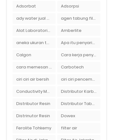
Adsorbat
Adsorpsi
ady water jual membran ro 2000 gpd harganya sangat murah
agen tabung filter air di bandung
Alat Laboratorium
Amberlite
aneka ukuran tabung filter air
Apa itu penyaringan air secara umum
Calgon
Cara kerja penyaring air Ady Water dengan tabung FRP berisikan lapisan media filter air
cara memesan filter air Ady Wate
Carbotech
ciri ciri air bersih
ciri ciri pencemaran air sumur bor di rumah
Conductivity Meter
Distributor Karbon Aktif
Distributor Resin
Distributor Tabung Filter Air FRP1054 di Bandung
Distrinutor Resin
Dowex
Ferolite Tohkemy
filter air