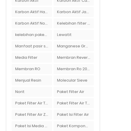
Karbon Aktif
Karbon Aktif Calgon
Karbon Aktif Haycarb
Karbon Aktif Jacobi
Karbon Aktif Norit
Kelebihan filter air Ady Water untuk menyaring air sumur bor di rumah"
kelebihan paket filter air Ady Water
Lewatit
Manfaat pasir silika bagi kehidupan
Manganese Greensand Plus
Media Filter
Membran Reverse Osmosis
Membran RO
Membran Ro 2000 GPD
Menjual Resin
Molecular Sieve
Norit
Paket Filter Air
Paket Filter Air Tanah
Paket Filter Air Tinggal Pasang
Paket Filter Air Zat Besi Tinggi
Paket Isi Filter Air
Paket Isi Media Filter Air
Paket Komponen Bahan Filter Air