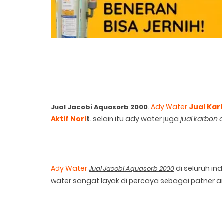
.
Ady Water
Jual Kar
J
ual
J
acobi
A
quasorb 200
0
Aktif Nori
t
. selain itu ady water juga
jual karbon 
Ady Water
di seluruh in
Jual Jacobi Aquasorb 2000
water sangat layak di percaya sebagai patner a