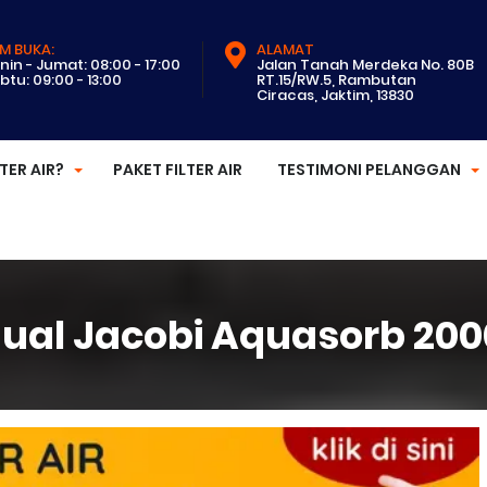
M BUKA:
ALAMAT
nin - Jumat: 08:00 - 17:00
Jalan Tanah Merdeka No. 80B
btu: 09:00 - 13:00
RT.15/RW.5, Rambutan
Ciracas, Jaktim, 13830
LTER AIR?
PAKET FILTER AIR
TESTIMONI PELANGGAN
Jual Jacobi Aquasorb 200