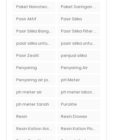
Paket Nanotech Filter Air
Paket Saringan Filter Air
Pasir Aktif
Pasir Silika
Pasir Silika Bangka
Pasir Silika Filter Air
pasir silika untuk boiler
pasir silika untuk filter air
Pasir Zeolit
penjual silika
Penyaring
Penyaring Air
Penyaring air jakarta
pH Meter
ph meter air
ph meter laboratorium
ph meter tanah
Purolite
Resin
Resin Dowex
Resin Kation Anion
Resin Kation Flotrol