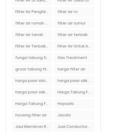
Filter Air di Jakarta
Filter Air Jakarta
Filter Air Penghilang Bau
filter air ro
filter air rumah tangga
filter air sumur
filter air tanah
filter air terbaik
Filter Air Terbaik di Jakarta
Filter Air Untuk Aquarium
fungsi tabung filter
Gas Treatment
grosir tabung filter air
harga filter air
harga pasir silica per ton per kg
harga pasir silika per ton per kg
harga pasir silika putih
Harga Tabung Filter 1054
Harga Tabung Filter Air Sumur
Haycarb
housing filter air
Jacobi
Jaul Membran Ro 2000 GPD Harga Murah
Jual Conductivity Meter Lutron