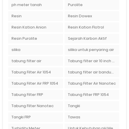
ph meter tanah
Purolite
Resin
Resin Dowex
Resin Kation Anion
Resin Kation Flotrol
Resin Purolite
Sejarah Karbon Aktif
silika
silika untuk penyaring air
tabung filter air
Tabung filter air 10 inch Agen tabung filter nanotec di bandung"
Tabung Filter Air 1054
tabung filter air bandung
Tabung Filter Air FRP 1054
Tabung Filter Air Nanotec
Tabung Filter FRP
Tabung Filter FRP 1054
Tabung Filter Nanotec
Tangki
Tangki FRP
Tawas
Turbidity Meter
Untuk Kebutuhan pH Meter Murah Hanya Di Ady Water