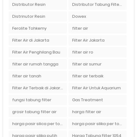
Distributor Resin
Distributor Tabung Filter Air FRP1054 di Bandung
Distrinutor Resin
Dowex
Ferolite Tohkemy
filter air
Filter Air di Jakarta
Filter Air Jakarta
Filter Air Penghilang Bau
filter air ro
filter air rumah tangga
filter air sumur
filter air tanah
filter air terbaik
Filter Air Terbaik di Jakarta
Filter Air Untuk Aquarium
fungsi tabung filter
Gas Treatment
grosir tabung filter air
harga filter air
harga pasir silica per ton per kg
harga pasir silika per ton per kg
harga pasir silika putih
Harga Tabung Filter 1054