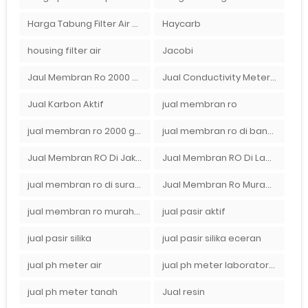
Harga Tabung Filter Air Sumur
Haycarb
housing filter air
Jacobi
Jaul Membran Ro 2000 GPD Harga Murah
Jual Conductivity Meter Lutron
Jual Karbon Aktif
jual membran ro
jual membran ro 2000 gpd murah
jual membran ro di bandung
Jual Membran RO Di Jakarta Selatan
Jual Membran RO Di Lampung
jual membran ro di surabaya
Jual Membran Ro Murah : 082140002080
jual membran ro murah surabaya
jual pasir aktif
jual pasir silika
jual pasir silika eceran
jual ph meter air
jual ph meter laboratorium
jual ph meter tanah
Jual resin