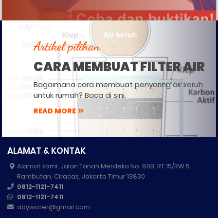
Artikel pilihan
CARA MEMBUAT FILTER AIR
Bagaimana cara membuat penyaring air keruh
untuk rumah? Baca di sini.
READ MORE
ALAMAT & KONTAK
Alamat kami: Jalan Tanah Merdeka No. 80B, RT.15/RW.5
Rambutan, Ciracas, Jakarta Timur 13830
0812-1121-7411
0812-1121-7411
adywater@gmail.com