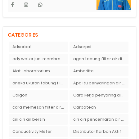
CATEGORIES
Adsorbat
Adsorpsi
ady water jual membran ro 2000 gpd harganya sangat murah
agen tabung filter air di bandung
Alat Laboratorium
Amberlite
aneka ukuran tabung filter air
Apa itu penyaringan air secara umum
Calgon
Cara kerja penyaring air Ady Water dengan tabung FRP berisikan lapisan media filter air
cara memesan filter air Ady Wate
Carbotech
ciri ciri air bersih
ciri ciri pencemaran air sumur bor di rumah
Conductivity Meter
Distributor Karbon Aktif