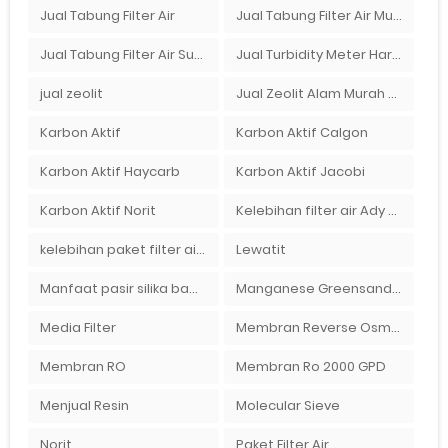
Jual Tabung Filter Air
Jual Tabung Filter Air Murah
Jual Tabung Filter Air Surabaya
Jual Turbidity Meter Harga Murah Di Sulawesi
jual zeolit
Jual Zeolit Alam Murah Di Surabaya
Karbon Aktif
Karbon Aktif Calgon
Karbon Aktif Haycarb
Karbon Aktif Jacobi
Karbon Aktif Norit
Kelebihan filter air Ady Water untuk menyaring air sumur bor di rumah"
kelebihan paket filter air Ady Water
Lewatit
Manfaat pasir silika bagi kehidupan
Manganese Greensand Plus
Media Filter
Membran Reverse Osmosis
Membran RO
Membran Ro 2000 GPD
Menjual Resin
Molecular Sieve
Norit
Paket Filter Air