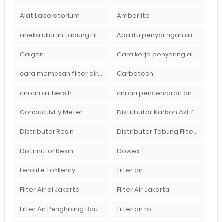
Alat Laboratorium
Amberlite
aneka ukuran tabung filter air
Apa itu penyaringan air secara umum
Calgon
Cara kerja penyaring air Ady Water dengan tabung FRP berisikan lapisan media filter air
cara memesan filter air Ady Wate
Carbotech
ciri ciri air bersih
ciri ciri pencemaran air sumur bor di rumah
Conductivity Meter
Distributor Karbon Aktif
Distributor Resin
Distributor Tabung Filter Air FRP1054 di Bandung
Distrinutor Resin
Dowex
Ferolite Tohkemy
filter air
Filter Air di Jakarta
Filter Air Jakarta
Filter Air Penghilang Bau
filter air ro