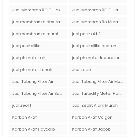
Jual Membran RO Di Jakarta Selatan
Jual Membran RO Di Lampung
jual membran ro di surabaya
Jual Membran Ro Murah : 082140002080
jual membran ro murah surabaya
jual pasir aktif
jual pasir silika
jual pasir silika eceran
jual ph meter air
jual ph meter laboratorium
jual ph meter tanah
Jual resin
Jual Tabung Filter Air
Jual Tabung Filter Air Murah
Jual Tabung Filter Air Surabaya
Jual Turbidity Meter Harga Murah Di Sulawesi
jual zeolit
Jual Zeolit Alam Murah Di Surabaya
Karbon Aktif
Karbon Aktif Calgon
Karbon Aktif Haycarb
Karbon Aktif Jacobi