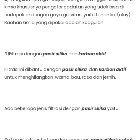
kimia khususnya pengotor padatan yang tidak bisa di
endapakan dengan gaya gravitasi yaitu tanah liat(clay).
Baahan kimia yang dipakai adalah koagulan.
3)Filtrasi dengan
pasir silika
dan
karbon aktif
Filtrasi ini dibantu dengan
pasir silika
dan
karbon aktif
untuk menghilangkan warna, bau, rasa dan jernih.
Ada beberapa jenis filtrasi dengan
pasir silika
yaitu :
3a) gravity filter terbagi dua : saringan
pasir silika
lambat