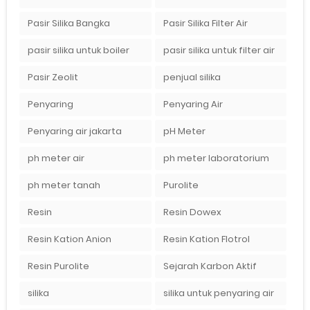
Pasir Silika Bangka
Pasir Silika Filter Air
pasir silika untuk boiler
pasir silika untuk filter air
Pasir Zeolit
penjual silika
Penyaring
Penyaring Air
Penyaring air jakarta
pH Meter
ph meter air
ph meter laboratorium
ph meter tanah
Purolite
Resin
Resin Dowex
Resin Kation Anion
Resin Kation Flotrol
Resin Purolite
Sejarah Karbon Aktif
silika
silika untuk penyaring air