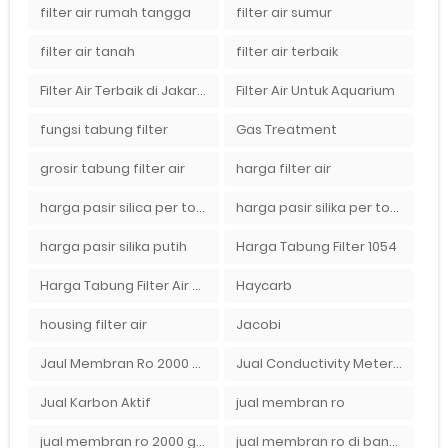
filter air rumah tangga
filter air sumur
filter air tanah
filter air terbaik
Filter Air Terbaik di Jakarta
Filter Air Untuk Aquarium
fungsi tabung filter
Gas Treatment
grosir tabung filter air
harga filter air
harga pasir silica per ton per kg
harga pasir silika per ton per kg
harga pasir silika putih
Harga Tabung Filter 1054
Harga Tabung Filter Air Sumur
Haycarb
housing filter air
Jacobi
Jaul Membran Ro 2000 GPD Harga Murah
Jual Conductivity Meter Lutron
Jual Karbon Aktif
jual membran ro
jual membran ro 2000 gpd murah
jual membran ro di bandung