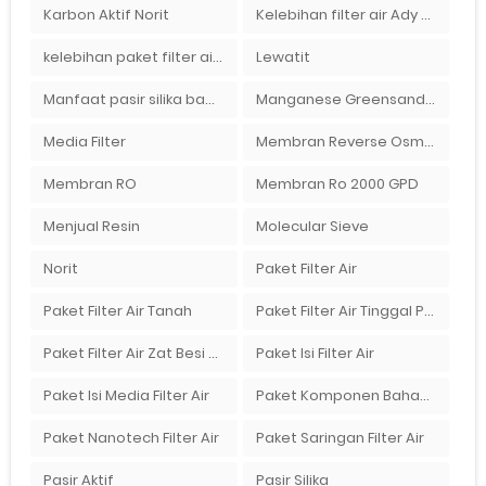
Karbon Aktif Norit
Kelebihan filter air Ady Water untuk menyaring air sumur bor di rumah"
kelebihan paket filter air Ady Water
Lewatit
Manfaat pasir silika bagi kehidupan
Manganese Greensand Plus
Media Filter
Membran Reverse Osmosis
Membran RO
Membran Ro 2000 GPD
Menjual Resin
Molecular Sieve
Norit
Paket Filter Air
Paket Filter Air Tanah
Paket Filter Air Tinggal Pasang
Paket Filter Air Zat Besi Tinggi
Paket Isi Filter Air
Paket Isi Media Filter Air
Paket Komponen Bahan Filter Air
Paket Nanotech Filter Air
Paket Saringan Filter Air
Pasir Aktif
Pasir Silika