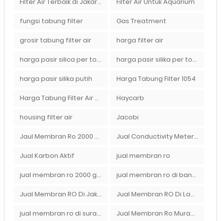
Filter Air Terbaik di Jakarta
Filter Air Untuk Aquarium
fungsi tabung filter
Gas Treatment
grosir tabung filter air
harga filter air
harga pasir silica per ton per kg
harga pasir silika per ton per kg
harga pasir silika putih
Harga Tabung Filter 1054
Harga Tabung Filter Air Sumur
Haycarb
housing filter air
Jacobi
Jaul Membran Ro 2000 GPD Harga Murah
Jual Conductivity Meter Lutron
Jual Karbon Aktif
jual membran ro
jual membran ro 2000 gpd murah
jual membran ro di bandung
Jual Membran RO Di Jakarta Selatan
Jual Membran RO Di Lampung
jual membran ro di surabaya
Jual Membran Ro Murah : 082140002080