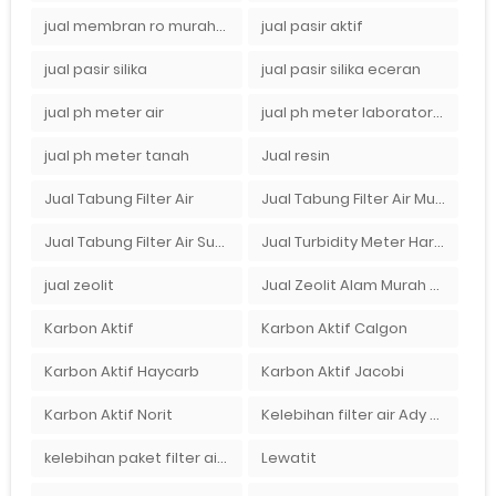
jual membran ro murah surabaya
jual pasir aktif
jual pasir silika
jual pasir silika eceran
jual ph meter air
jual ph meter laboratorium
jual ph meter tanah
Jual resin
Jual Tabung Filter Air
Jual Tabung Filter Air Murah
Jual Tabung Filter Air Surabaya
Jual Turbidity Meter Harga Murah Di Sulawesi
jual zeolit
Jual Zeolit Alam Murah Di Surabaya
Karbon Aktif
Karbon Aktif Calgon
Karbon Aktif Haycarb
Karbon Aktif Jacobi
Karbon Aktif Norit
Kelebihan filter air Ady Water untuk menyaring air sumur bor di rumah"
kelebihan paket filter air Ady Water
Lewatit