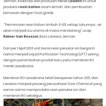
Jerman. Investasi dari produsen Merek
Lewatit
ini untuk
produksi
resin kation
asam lemah, dan pembuatan
kemasan dengan food grade.
"Permintaan resin kation timbuh 3-5% setiap tahunnya., air
akan menjadi isu utama di masa mendatang" ucap
Rainer Van Roessel
, Boss Lanxess Jerman.
Dan per 1 April 2013 unit bisnis resin penukar ion berganti
nama menjadi Liquid Purification Technologi (LPT) seiring
dengan penambahan produk baru yaitu membran RO
merek Lewabrane.
Membran RO Lewabrane telah beroperasi tahun 2011, dan
Lanxess menjadi pesaing perusahaan Dow Chemical yang
sama-sama memproduksi resin penukar ion dan
membran RO sekaligus.