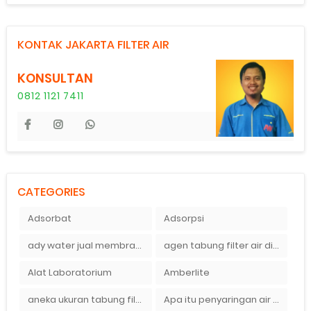
KONTAK JAKARTA FILTER AIR
KONSULTAN
0812 1121 7411
CATEGORIES
Adsorbat
Adsorpsi
ady water jual membran ro 2000 gpd harganya sangat murah
agen tabung filter air di bandung
Alat Laboratorium
Amberlite
aneka ukuran tabung filter air
Apa itu penyaringan air secara umum