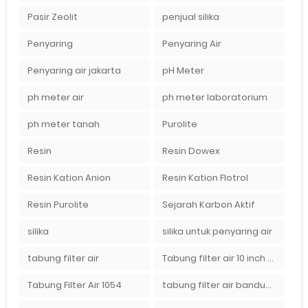
Pasir Zeolit
penjual silika
Penyaring
Penyaring Air
Penyaring air jakarta
pH Meter
ph meter air
ph meter laboratorium
ph meter tanah
Purolite
Resin
Resin Dowex
Resin Kation Anion
Resin Kation Flotrol
Resin Purolite
Sejarah Karbon Aktif
silika
silika untuk penyaring air
tabung filter air
Tabung filter air 10 inch Agen tabung filter nanotec di bandung"
Tabung Filter Air 1054
tabung filter air bandung