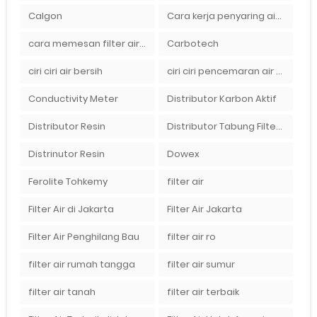
Calgon
Cara kerja penyaring air Ady Water dengan tabung FRP berisikan lapisan media filter air
cara memesan filter air Ady Wate
Carbotech
ciri ciri air bersih
ciri ciri pencemaran air sumur bor di rumah
Conductivity Meter
Distributor Karbon Aktif
Distributor Resin
Distributor Tabung Filter Air FRP1054 di Bandung
Distrinutor Resin
Dowex
Ferolite Tohkemy
filter air
Filter Air di Jakarta
Filter Air Jakarta
Filter Air Penghilang Bau
filter air ro
filter air rumah tangga
filter air sumur
filter air tanah
filter air terbaik