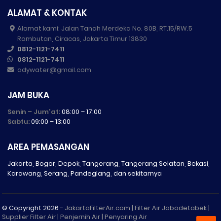
ALAMAT & KONTAK
Alamat kami: Jalan Tanah Merdeka No. 80B, RT.15/RW.5
Rambutan, Ciracas, Jakarta Timur 13830
0812-1121-7411
0812-1121-7411
adywater@gmail.com
JAM BUKA
Senin – Jum'at:
08:00 – 17:00
Sabtu:
09:00 – 13:00
AREA PEMASANGAN
Jakarta, Bogor, Depok, Tangerang, Tangerang Selatan, Bekasi,
Karawang, Serang, Pandeglang, dan sekitarnya
© Copyright
2026 -
JakartaFilterAir.com | Filter Air Jabodetabek |
Supplier Filter Air | Penjernih Air | Penyaring Air