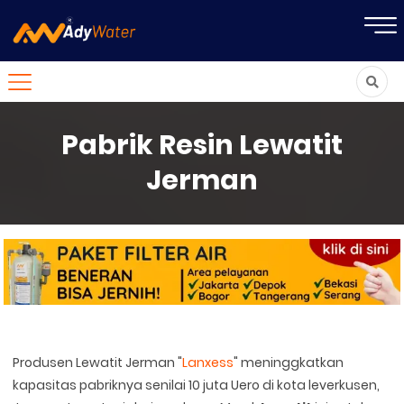
Pabrik Resin Lewatit
Jerman
Produsen Lewatit Jerman "
Lanxess
" meninggkatkan
kapasitas pabriknya senilai 10 juta Uero di kota leverkusen,