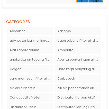
CATEGORIES
Adsorbat
Adsorpsi
ady water jual membran ro 2000 gpd harganya sangat murah
agen tabung filter air di bandung
Alat Laboratorium
Amberlite
aneka ukuran tabung filter air
Apa itu penyaringan air secara umum
Calgon
Cara kerja penyaring air Ady Water dengan tabung FRP berisikan lapisan media filter air
cara memesan filter air Ady Wate
Carbotech
ciri ciri air bersih
ciri ciri pencemaran air sumur bor di rumah
Conductivity Meter
Distributor Karbon Aktif
Distributor Resin
Distributor Tabung Filter Air FRP1054 di Bandung