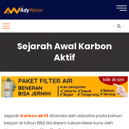
Sejarah Awal Karbon
Aktif
Sejarah
Karbon aktif
ditandai oleh adsorbsi pada karbon
berpori di tahun 1550 SM dalam tulisan Mesir kuno oleh