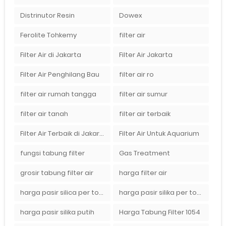
Distrinutor Resin
Dowex
Ferolite Tohkemy
filter air
Filter Air di Jakarta
Filter Air Jakarta
Filter Air Penghilang Bau
filter air ro
filter air rumah tangga
filter air sumur
filter air tanah
filter air terbaik
Filter Air Terbaik di Jakarta
Filter Air Untuk Aquarium
fungsi tabung filter
Gas Treatment
grosir tabung filter air
harga filter air
harga pasir silica per ton per kg
harga pasir silika per ton per kg
harga pasir silika putih
Harga Tabung Filter 1054