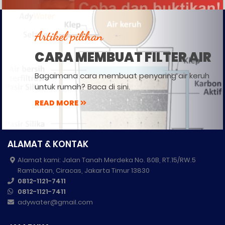
Artikel pilihan
CARA MEMBUAT FILTER AIR
Bagaimana cara membuat penyaring air keruh
untuk rumah? Baca di sini.
READ MORE
ALAMAT & KONTAK
Alamat kami: Jalan Tanah Merdeka No. 80B, RT.15/RW.5
Rambutan, Ciracas, Jakarta Timur 13830
0812-1121-7411
0812-1121-7411
adywater@gmail.com