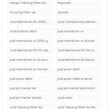
Harga Tabung Filter Air Sumur
Haycarb
housing filter air
Jacobi
Jaul Membran Ro 2000 GPD Harga Murah
Jual Conductivity Meter Lutron
Jual Karbon Aktif
jual membran ro
jual membran ro 2000 gpd murah
jual membran ro di bandung
Jual Membran RO Di Jakarta Selatan
Jual Membran RO Di Lampung
jual membran ro di surabaya
Jual Membran Ro Murah : 082140002080
jual membran ro murah surabaya
jual pasir aktif
jual pasir silika
jual pasir silika eceran
jual ph meter air
jual ph meter laboratorium
jual ph meter tanah
Jual resin
Jual Tabung Filter Air
Jual Tabung Filter Air Murah