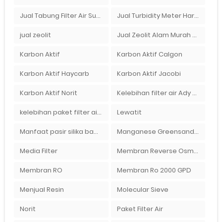
Jual Tabung Filter Air Surabaya
Jual Turbidity Meter Harga Murah Di Sulawesi
jual zeolit
Jual Zeolit Alam Murah Di Surabaya
Karbon Aktif
Karbon Aktif Calgon
Karbon Aktif Haycarb
Karbon Aktif Jacobi
Karbon Aktif Norit
Kelebihan filter air Ady Water untuk menyaring air sumur bor di rumah"
kelebihan paket filter air Ady Water
Lewatit
Manfaat pasir silika bagi kehidupan
Manganese Greensand Plus
Media Filter
Membran Reverse Osmosis
Membran RO
Membran Ro 2000 GPD
Menjual Resin
Molecular Sieve
Norit
Paket Filter Air