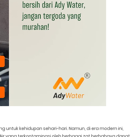
 untuk kehidupan sehari-hari. Namun, di era modern ini,
. Air yang terkontaminasi oleh berbagai zat berbahaya dapat