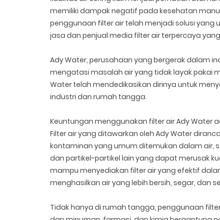
memiliki dampak negatif pada kesehatan manusi
penggunaan filter air telah menjadi solusi yan
jasa dan penjual media filter air terpercaya ya
Ady Water, perusahaan yang bergerak dalam indus
mengatasi masalah air yang tidak layak pakai 
Water telah mendedikasikan dirinya untuk menye
industri dan rumah tangga.
Keuntungan menggunakan filter air Ady Water ad
Filter air yang ditawarkan oleh Ady Water dira
kontaminan yang umum ditemukan dalam air, sep
dan partikel-partikel lain yang dapat merusak ku
mampu menyediakan filter air yang efektif da
menghasilkan air yang lebih bersih, segar, dan s
Tidak hanya di rumah tangga, penggunaan filter a
dan minuman, farmasi, dan kimia bergantung pa