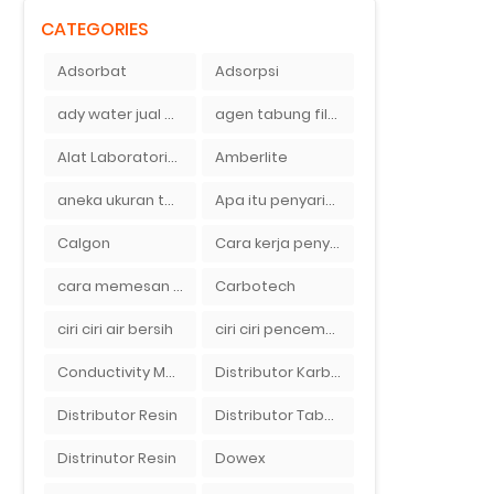
CATEGORIES
Adsorbat
Adsorpsi
ady water jual membran ro 2000 gpd harganya sangat murah
agen tabung filter air di bandung
Alat Laboratorium
Amberlite
aneka ukuran tabung filter air
Apa itu penyaringan air secara umum
Calgon
Cara kerja penyaring air Ady Water dengan tabung FRP berisikan lapisan media filter air
cara memesan filter air Ady Wate
Carbotech
ciri ciri air bersih
ciri ciri pencemaran air sumur bor di rumah
Conductivity Meter
Distributor Karbon Aktif
Distributor Resin
Distributor Tabung Filter Air FRP1054 di Bandung
Distrinutor Resin
Dowex