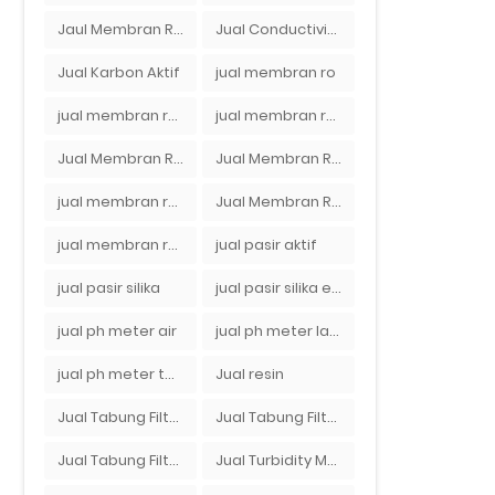
Jaul Membran Ro 2000 GPD Harga Murah
Jual Conductivity Meter Lutron
Jual Karbon Aktif
jual membran ro
jual membran ro 2000 gpd murah
jual membran ro di bandung
Jual Membran RO Di Jakarta Selatan
Jual Membran RO Di Lampung
jual membran ro di surabaya
Jual Membran Ro Murah : 082140002080
jual membran ro murah surabaya
jual pasir aktif
jual pasir silika
jual pasir silika eceran
jual ph meter air
jual ph meter laboratorium
jual ph meter tanah
Jual resin
Jual Tabung Filter Air
Jual Tabung Filter Air Murah
Jual Tabung Filter Air Surabaya
Jual Turbidity Meter Harga Murah Di Sulawesi