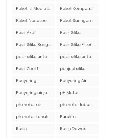
Paket Isi Media Filter Air
Paket Komponen Bahan Filter Air
Paket Nanotech Filter Air
Paket Saringan Filter Air
Pasir Aktif
Pasir Silika
Pasir Silika Bangka
Pasir Silika Filter Air
pasir silika untuk boiler
pasir silika untuk filter air
Pasir Zeolit
penjual silika
Penyaring
Penyaring Air
Penyaring air jakarta
pH Meter
ph meter air
ph meter laboratorium
ph meter tanah
Purolite
Resin
Resin Dowex