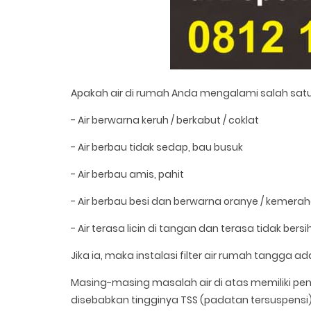
Apakah air di rumah Anda mengalami salah satu
- Air berwarna keruh / berkabut / coklat
- Air berbau tidak sedap, bau busuk
- Air berbau amis, pahit
- Air berbau besi dan berwarna oranye / kemera
- Air terasa licin di tangan dan terasa tidak bers
Jika ia, maka instalasi filter air rumah tangga ad
Masing-masing masalah air di atas memiliki pe
disebabkan tingginya TSS (padatan tersuspensi),