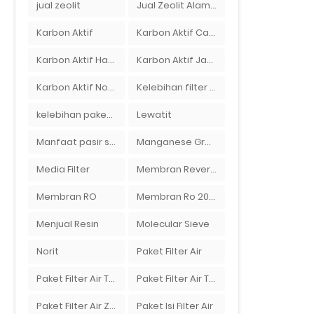
jual zeolit
Jual Zeolit Alam Murah Di Surabaya
Karbon Aktif
Karbon Aktif Calgon
Karbon Aktif Haycarb
Karbon Aktif Jacobi
Karbon Aktif Norit
Kelebihan filter air Ady Water untuk menyaring air sumur bor di rumah"
kelebihan paket filter air Ady Water
Lewatit
Manfaat pasir silika bagi kehidupan
Manganese Greensand Plus
Media Filter
Membran Reverse Osmosis
Membran RO
Membran Ro 2000 GPD
Menjual Resin
Molecular Sieve
Norit
Paket Filter Air
Paket Filter Air Tanah
Paket Filter Air Tinggal Pasang
Paket Filter Air Zat Besi Tinggi
Paket Isi Filter Air