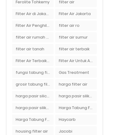
Ferolite Tohkemy
filter air
Filter Air di Jakarta
Filter Air Jakarta
Filter Air Penghilang Bau
filter air ro
filter air rumah tangga
filter air sumur
filter air tanah
filter air terbaik
Filter Air Terbaik di Jakarta
Filter Air Untuk Aquarium
fungsi tabung filter
Gas Treatment
grosir tabung filter air
harga filter air
harga pasir silica per ton per kg
harga pasir silika per ton per kg
harga pasir silika putih
Harga Tabung Filter 1054
Harga Tabung Filter Air Sumur
Haycarb
housing filter air
Jacobi