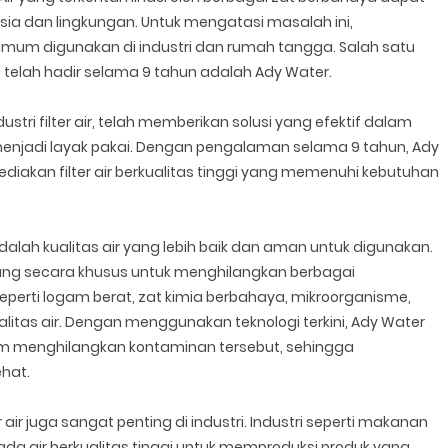
a dan lingkungan. Untuk mengatasi masalah ini,
g umum digunakan di industri dan rumah tangga. Salah satu
ng telah hadir selama 9 tahun adalah Ady Water.
tri filter air, telah memberikan solusi yang efektif dalam
menjadi layak pakai. Dengan pengalaman selama 9 tahun, Ady
diakan filter air berkualitas tinggi yang memenuhi kebutuhan
alah kualitas air yang lebih baik dan aman untuk digunakan.
ncang secara khusus untuk menghilangkan berbagai
erti logam berat, zat kimia berbahaya, mikroorganisme,
alitas air. Dengan menggunakan teknologi terkini, Ady Water
lam menghilangkan kontaminan tersebut, sehingga
ehat.
ir juga sangat penting di industri. Industri seperti makanan
da air berkualitas tinggi untuk memproduksi produk yang