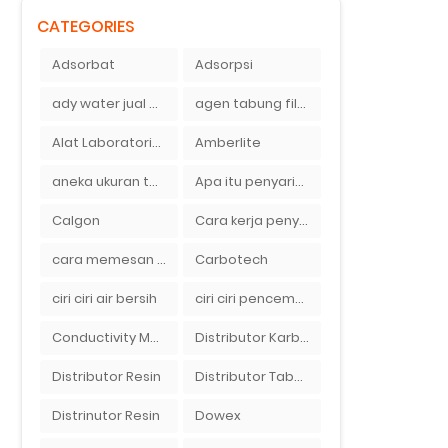
CATEGORIES
Adsorbat
Adsorpsi
ady water jual membran ro 2000 gpd harganya sangat murah
agen tabung filter air di bandung
Alat Laboratorium
Amberlite
aneka ukuran tabung filter air
Apa itu penyaringan air secara umum
Calgon
Cara kerja penyaring air Ady Water dengan tabung FRP berisikan lapisan media filter air
cara memesan filter air Ady Wate
Carbotech
ciri ciri air bersih
ciri ciri pencemaran air sumur bor di rumah
Conductivity Meter
Distributor Karbon Aktif
Distributor Resin
Distributor Tabung Filter Air FRP1054 di Bandung
Distrinutor Resin
Dowex