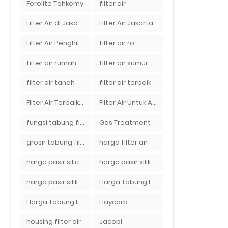
Ferolite Tohkemy
filter air
Filter Air di Jakarta
Filter Air Jakarta
Filter Air Penghilang Bau
filter air ro
filter air rumah tangga
filter air sumur
filter air tanah
filter air terbaik
Filter Air Terbaik di Jakarta
Filter Air Untuk Aquarium
fungsi tabung filter
Gas Treatment
grosir tabung filter air
harga filter air
harga pasir silica per ton per kg
harga pasir silika per ton per kg
harga pasir silika putih
Harga Tabung Filter 1054
Harga Tabung Filter Air Sumur
Haycarb
housing filter air
Jacobi