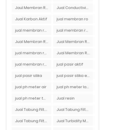
Jaul Membran Ro 2000 GPD Harga Murah
Jual Conductivity Meter Lutron
Jual Karbon Aktif
jual membran ro
jual membran ro 2000 gpd murah
jual membran ro di bandung
Jual Membran RO Di Jakarta Selatan
Jual Membran RO Di Lampung
jual membran ro di surabaya
Jual Membran Ro Murah : 082140002080
jual membran ro murah surabaya
jual pasir aktif
jual pasir silika
jual pasir silika eceran
jual ph meter air
jual ph meter laboratorium
jual ph meter tanah
Jual resin
Jual Tabung Filter Air
Jual Tabung Filter Air Murah
Jual Tabung Filter Air Surabaya
Jual Turbidity Meter Harga Murah Di Sulawesi