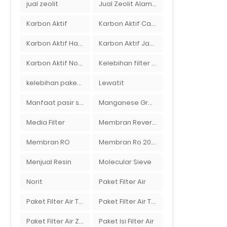
jual zeolit
Jual Zeolit Alam Murah Di Surabaya
Karbon Aktif
Karbon Aktif Calgon
Karbon Aktif Haycarb
Karbon Aktif Jacobi
Karbon Aktif Norit
Kelebihan filter air Ady Water untuk menyaring air sumur bor di rumah"
kelebihan paket filter air Ady Water
Lewatit
Manfaat pasir silika bagi kehidupan
Manganese Greensand Plus
Media Filter
Membran Reverse Osmosis
Membran RO
Membran Ro 2000 GPD
Menjual Resin
Molecular Sieve
Norit
Paket Filter Air
Paket Filter Air Tanah
Paket Filter Air Tinggal Pasang
Paket Filter Air Zat Besi Tinggi
Paket Isi Filter Air