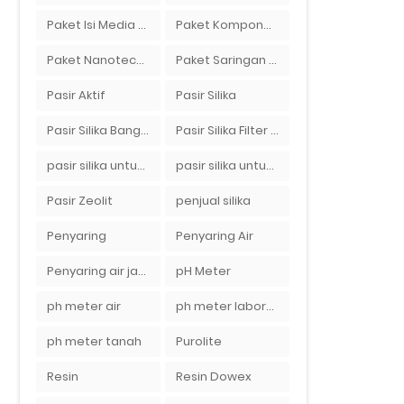
Paket Isi Media Filter Air
Paket Komponen Bahan Filter Air
Paket Nanotech Filter Air
Paket Saringan Filter Air
Pasir Aktif
Pasir Silika
Pasir Silika Bangka
Pasir Silika Filter Air
pasir silika untuk boiler
pasir silika untuk filter air
Pasir Zeolit
penjual silika
Penyaring
Penyaring Air
Penyaring air jakarta
pH Meter
ph meter air
ph meter laboratorium
ph meter tanah
Purolite
Resin
Resin Dowex