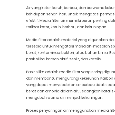
Air yang kotor, keruh, berbau, dan berwarna k
kehidupan sehari-hari. Untuk mengatasi permasal
efektif. Media filter air memiliki peran penting
terlihat kotor, keruh, berbau, dan kekuningan.
Media filter adalah material yang digunakan dala
tersedia untuk mengatasi masalah-masalah spes
berat, kontaminasi bakteri, atau bahan kimia. B
pasir silika, karbon aktif, zeolit, dan katalis.
Pasir silika adalah media filter yang sering digu
dan membantu mengurangi kekeruhan. Karbon a
yang dapat menyebabkan air berbau tidak sedap.
berat dan amonia dalam air. Sedangkan katali
mengubah warna air menjadi kekuningan.
Proses penyaringan air menggunakan media filter 