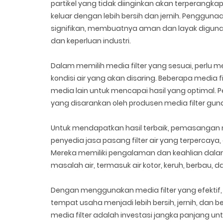
partikel yang tidak diinginkan akan terperangka
keluar dengan lebih bersih dan jernih. Pengguna
signifikan, membuatnya aman dan layak digunak
dan keperluan industri.
Dalam memilih media filter yang sesuai, perlu 
kondisi air yang akan disaring. Beberapa media
media lain untuk mencapai hasil yang optimal.
yang disarankan oleh produsen media filter gun
Untuk mendapatkan hasil terbaik, pemasangan me
penyedia jasa pasang filter air yang terpercay
Mereka memiliki pengalaman dan keahlian dala
masalah air, termasuk air kotor, keruh, berbau, 
Dengan menggunakan media filter yang efektif
tempat usaha menjadi lebih bersih, jernih, dan
media filter adalah investasi jangka panjang 