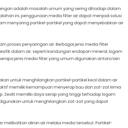
ekuningan adalah masalah umum yang sering dihadapi dalam
ahan ini, penggunaan media filter air dapat menjadi solusi
 dalam menyaring partikel-partikel yang dapat menyebabkan air
m proses penyaringan air. Berbagai jenis media filter
ifik dalam air, seperti kandungan endapan mineral, logam
eberapa jenis media filter yang umum digunakan antara lain
nakan untuk menghilangkan partikel-partikel kecil dalam air
ktif memiliki kemampuan menyerap bau dan zat-zat kimia
 Zeolit memiliki daya serap yang tinggi terhadap logam
s digunakan untuk menghilangkan zat-zat yang dapat
melibatkan aliran air melalui media tersebut. Partikel-