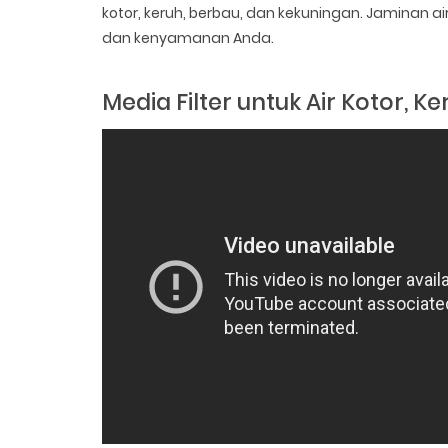
kotor, keruh, berbau, dan kekuningan. Jaminan a
dan kenyamanan Anda.
Media Filter untuk Air Kotor, K