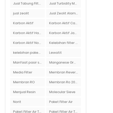
Jual Tabung Filter Air Surabaya
Jual Turbidity Meter Harga Murah Di Sulawesi
jual zeolit
Jual Zeolit Alam Murah Di Surabaya
Karbon Aktif
Karbon Aktif Calgon
Karbon Aktif Haycarb
Karbon Aktif Jacobi
Karbon Aktif Norit
Kelebihan filter air Ady Water untuk menyaring air sumur bor di rumah"
kelebihan paket filter air Ady Water
Lewatit
Manfaat pasir silika bagi kehidupan
Manganese Greensand Plus
Media Filter
Membran Reverse Osmosis
Membran RO
Membran Ro 2000 GPD
Menjual Resin
Molecular Sieve
Norit
Paket Filter Air
Paket Filter Air Tanah
Paket Filter Air Tinggal Pasang