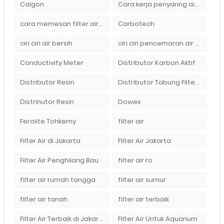
Calgon
Cara kerja penyaring air Ady Water dengan tabung FRP berisikan lapisan media filter air
cara memesan filter air Ady Wate
Carbotech
ciri ciri air bersih
ciri ciri pencemaran air sumur bor di rumah
Conductivity Meter
Distributor Karbon Aktif
Distributor Resin
Distributor Tabung Filter Air FRP1054 di Bandung
Distrinutor Resin
Dowex
Ferolite Tohkemy
filter air
Filter Air di Jakarta
Filter Air Jakarta
Filter Air Penghilang Bau
filter air ro
filter air rumah tangga
filter air sumur
filter air tanah
filter air terbaik
Filter Air Terbaik di Jakarta
Filter Air Untuk Aquarium