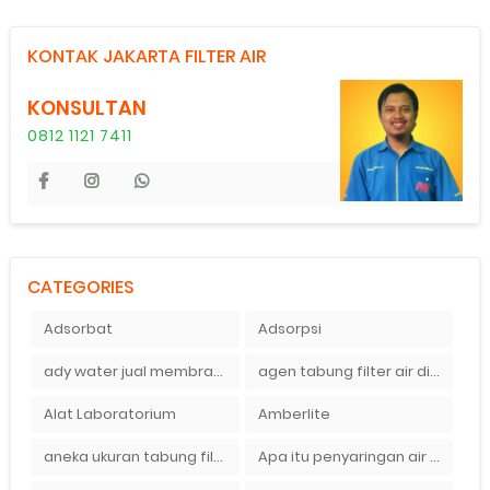
KONTAK JAKARTA FILTER AIR
KONSULTAN
0812 1121 7411
CATEGORIES
Adsorbat
Adsorpsi
ady water jual membran ro 2000 gpd harganya sangat murah
agen tabung filter air di bandung
Alat Laboratorium
Amberlite
aneka ukuran tabung filter air
Apa itu penyaringan air secara umum