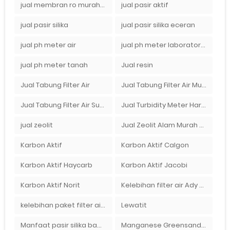
jual membran ro murah surabaya
jual pasir aktif
jual pasir silika
jual pasir silika eceran
jual ph meter air
jual ph meter laboratorium
jual ph meter tanah
Jual resin
Jual Tabung Filter Air
Jual Tabung Filter Air Murah
Jual Tabung Filter Air Surabaya
Jual Turbidity Meter Harga Murah Di Sulawesi
jual zeolit
Jual Zeolit Alam Murah Di Surabaya
Karbon Aktif
Karbon Aktif Calgon
Karbon Aktif Haycarb
Karbon Aktif Jacobi
Karbon Aktif Norit
Kelebihan filter air Ady Water untuk menyaring air sumur bor di rumah"
kelebihan paket filter air Ady Water
Lewatit
Manfaat pasir silika bagi kehidupan
Manganese Greensand Plus