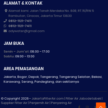
ALAMAT & KONTAK
Alamat kami: Jalan Tanah Merdeka No. 80B, RT.15/RW.5
Rambutan, Ciracas, Jakarta Timur 13830
0812-1121-7411
0812-1121-7411
adywater@gmail.com
JAM BUKA
Senin – Jum'at:
08:00 – 17:00
Sabtu:
09:00 – 13:00
AREA PEMASANGAN
Jakarta, Bogor, Depok, Tangerang, Tangerang Selatan, Bekasi,
Karawang, Serang, Pandeglang, dan sekitarnya
© Copyright
2026 -
JakartaFilterAir.com | Filter Air Jabodetabek |
Supplier Filter Air | Penjernih Air | Penyaring Air