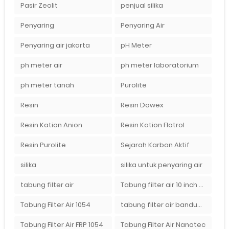
Pasir Zeolit
penjual silika
Penyaring
Penyaring Air
Penyaring air jakarta
pH Meter
ph meter air
ph meter laboratorium
ph meter tanah
Purolite
Resin
Resin Dowex
Resin Kation Anion
Resin Kation Flotrol
Resin Purolite
Sejarah Karbon Aktif
silika
silika untuk penyaring air
tabung filter air
Tabung filter air 10 inch Agen tabung filter nanotec di bandung"
Tabung Filter Air 1054
tabung filter air bandung
Tabung Filter Air FRP 1054
Tabung Filter Air Nanotec