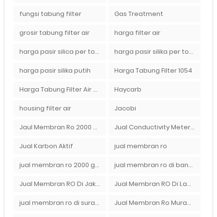
fungsi tabung filter
Gas Treatment
grosir tabung filter air
harga filter air
harga pasir silica per ton per kg
harga pasir silika per ton per kg
harga pasir silika putih
Harga Tabung Filter 1054
Harga Tabung Filter Air Sumur
Haycarb
housing filter air
Jacobi
Jaul Membran Ro 2000 GPD Harga Murah
Jual Conductivity Meter Lutron
Jual Karbon Aktif
jual membran ro
jual membran ro 2000 gpd murah
jual membran ro di bandung
Jual Membran RO Di Jakarta Selatan
Jual Membran RO Di Lampung
jual membran ro di surabaya
Jual Membran Ro Murah : 082140002080