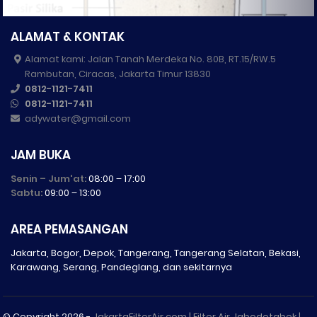
ALAMAT & KONTAK
Alamat kami: Jalan Tanah Merdeka No. 80B, RT.15/RW.5
Rambutan, Ciracas, Jakarta Timur 13830
0812-1121-7411
0812-1121-7411
adywater@gmail.com
JAM BUKA
Senin – Jum'at:
08:00 – 17:00
Sabtu:
09:00 – 13:00
AREA PEMASANGAN
Jakarta, Bogor, Depok, Tangerang, Tangerang Selatan, Bekasi,
Karawang, Serang, Pandeglang, dan sekitarnya
© Copyright
2026 -
JakartaFilterAir.com | Filter Air Jabodetabek |