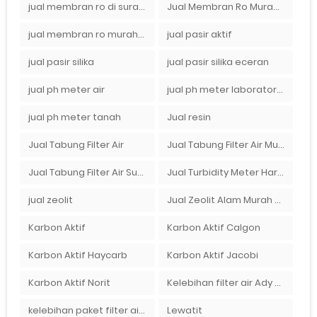
jual membran ro di surabaya
Jual Membran Ro Murah : 082140002080
jual membran ro murah surabaya
jual pasir aktif
jual pasir silika
jual pasir silika eceran
jual ph meter air
jual ph meter laboratorium
jual ph meter tanah
Jual resin
Jual Tabung Filter Air
Jual Tabung Filter Air Murah
Jual Tabung Filter Air Surabaya
Jual Turbidity Meter Harga Murah Di Sulawesi
jual zeolit
Jual Zeolit Alam Murah Di Surabaya
Karbon Aktif
Karbon Aktif Calgon
Karbon Aktif Haycarb
Karbon Aktif Jacobi
Karbon Aktif Norit
Kelebihan filter air Ady Water untuk menyaring air sumur bor di rumah"
kelebihan paket filter air Ady Water
Lewatit