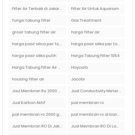
Filter Air Terbaik di Jakarta
Filter Air Untuk Aquarium
fungsi tabung filter
Gas Treatment
grosir tabung filter air
harga filter air
harga pasir silica per ton per kg
harga pasir silika per ton per kg
harga pasir silika putih
Harga Tabung Filter 1054
Harga Tabung Filter Air Sumur
Haycarb
housing filter air
Jacobi
Jaul Membran Ro 2000 GPD Harga Murah
Jual Conductivity Meter Lutron
Jual Karbon Aktif
jual membran ro
jual membran ro 2000 gpd murah
jual membran ro di bandung
Jual Membran RO Di Jakarta Selatan
Jual Membran RO Di Lampung