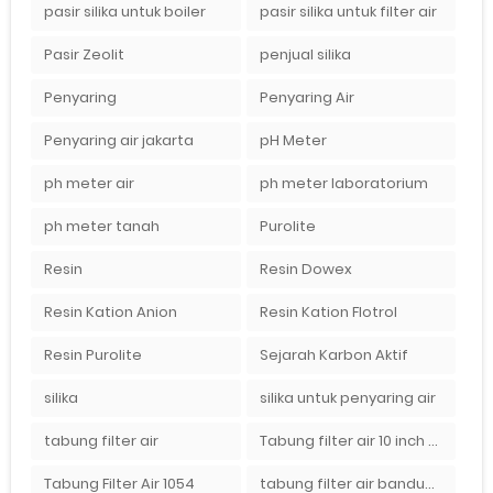
pasir silika untuk boiler
pasir silika untuk filter air
Pasir Zeolit
penjual silika
Penyaring
Penyaring Air
Penyaring air jakarta
pH Meter
ph meter air
ph meter laboratorium
ph meter tanah
Purolite
Resin
Resin Dowex
Resin Kation Anion
Resin Kation Flotrol
Resin Purolite
Sejarah Karbon Aktif
silika
silika untuk penyaring air
tabung filter air
Tabung filter air 10 inch Agen tabung filter nanotec di bandung"
Tabung Filter Air 1054
tabung filter air bandung