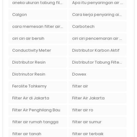
aneka ukuran tabung filter air
Apa itu penyaringan air secara umum
Calgon
Cara kerja penyaring air Ady Water dengan tabung FRP berisikan lapisan media filter air
cara memesan filter air Ady Wate
Carbotech
ciri ciri air bersih
ciri ciri pencemaran air sumur bor di rumah
Conductivity Meter
Distributor Karbon Aktif
Distributor Resin
Distributor Tabung Filter Air FRP1054 di Bandung
Distrinutor Resin
Dowex
Ferolite Tohkemy
filter air
Filter Air di Jakarta
Filter Air Jakarta
Filter Air Penghilang Bau
filter air ro
filter air rumah tangga
filter air sumur
filter air tanah
filter air terbaik