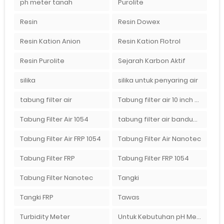
ph meter tanah
Purolite
Resin
Resin Dowex
Resin Kation Anion
Resin Kation Flotrol
Resin Purolite
Sejarah Karbon Aktif
silika
silika untuk penyaring air
tabung filter air
Tabung filter air 10 inch Agen tabung filter nanotec di bandung"
Tabung Filter Air 1054
tabung filter air bandung
Tabung Filter Air FRP 1054
Tabung Filter Air Nanotec
Tabung Filter FRP
Tabung Filter FRP 1054
Tabung Filter Nanotec
Tangki
Tangki FRP
Tawas
Turbidity Meter
Untuk Kebutuhan pH Meter Murah Hanya Di Ady Water