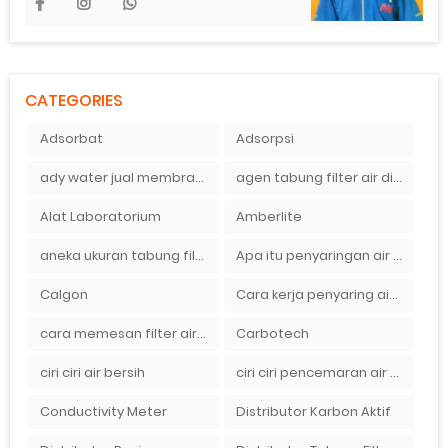
CATEGORIES
Adsorbat
Adsorpsi
ady water jual membran ro 2000 gpd harganya sangat murah
agen tabung filter air di bandung
Alat Laboratorium
Amberlite
aneka ukuran tabung filter air
Apa itu penyaringan air secara umum
Calgon
Cara kerja penyaring air Ady Water dengan tabung FRP berisikan lapisan media filter air
cara memesan filter air Ady Wate
Carbotech
ciri ciri air bersih
ciri ciri pencemaran air sumur bor di rumah
Conductivity Meter
Distributor Karbon Aktif