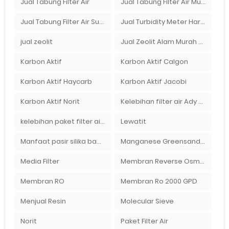
Jual Tabung Filter Air
Jual Tabung Filter Air Murah
Jual Tabung Filter Air Surabaya
Jual Turbidity Meter Harga Murah Di Sulawesi
jual zeolit
Jual Zeolit Alam Murah Di Surabaya
Karbon Aktif
Karbon Aktif Calgon
Karbon Aktif Haycarb
Karbon Aktif Jacobi
Karbon Aktif Norit
Kelebihan filter air Ady Water untuk menyaring air sumur bor di rumah"
kelebihan paket filter air Ady Water
Lewatit
Manfaat pasir silika bagi kehidupan
Manganese Greensand Plus
Media Filter
Membran Reverse Osmosis
Membran RO
Membran Ro 2000 GPD
Menjual Resin
Molecular Sieve
Norit
Paket Filter Air