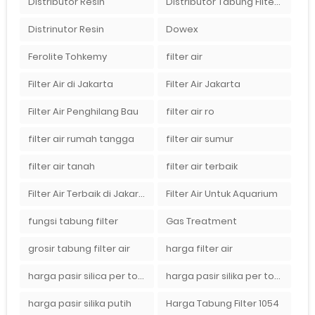
Distributor Resin
Distributor Tabung Filter Air FRP1054 di Bandung
Distrinutor Resin
Dowex
Ferolite Tohkemy
filter air
Filter Air di Jakarta
Filter Air Jakarta
Filter Air Penghilang Bau
filter air ro
filter air rumah tangga
filter air sumur
filter air tanah
filter air terbaik
Filter Air Terbaik di Jakarta
Filter Air Untuk Aquarium
fungsi tabung filter
Gas Treatment
grosir tabung filter air
harga filter air
harga pasir silica per ton per kg
harga pasir silika per ton per kg
harga pasir silika putih
Harga Tabung Filter 1054