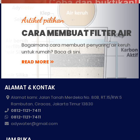
Artikel pilihan
CARA MEMBUAT FILTER AIR
Bagaimana cara membuat penyaring air keruh
untuk rumah? Baca di sini.
READ MORE
ALAMAT & KONTAK
Alamat kami: Jalan Tanah Merdeka No. 80B, RT.15/RW.5
Rambutan, Ciracas, Jakarta Timur 13830
0812-1121-7411
0812-1121-7411
adywater@gmail.com
JAM BUKA