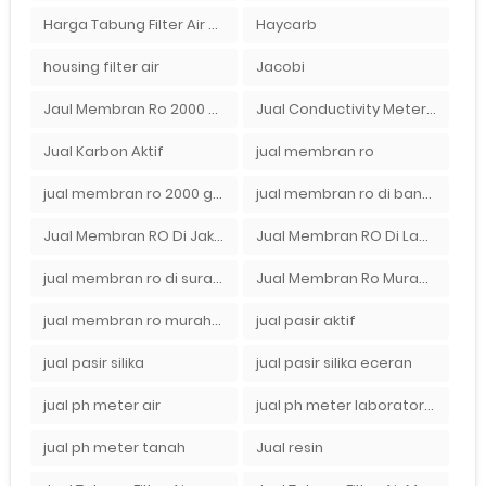
Harga Tabung Filter Air Sumur
Haycarb
housing filter air
Jacobi
Jaul Membran Ro 2000 GPD Harga Murah
Jual Conductivity Meter Lutron
Jual Karbon Aktif
jual membran ro
jual membran ro 2000 gpd murah
jual membran ro di bandung
Jual Membran RO Di Jakarta Selatan
Jual Membran RO Di Lampung
jual membran ro di surabaya
Jual Membran Ro Murah : 082140002080
jual membran ro murah surabaya
jual pasir aktif
jual pasir silika
jual pasir silika eceran
jual ph meter air
jual ph meter laboratorium
jual ph meter tanah
Jual resin