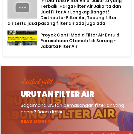
Ini Dia Toko Filter Air di Jakarta yang
Terbaik; Harga Filter Air Jakarta dan
Jual Filter Air Lengkap Banget!
Distributor Filter Air, Tabung filter
air serta jasa pasang filter air ada juga ada
Proyek Ganti Media Filter Air Baru di
Perusahaan Otomotif di Serang -
Jakarta Filter Air
Artikel pilihan
URUTAN FILTER AIR
Bagaimana urutan pemasangan filter air yang
benar? Baca di sini.
READ MORE