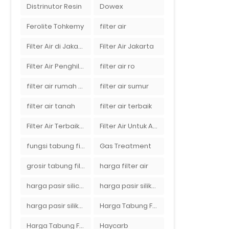
Distrinutor Resin
Dowex
Ferolite Tohkemy
filter air
Filter Air di Jakarta
Filter Air Jakarta
Filter Air Penghilang Bau
filter air ro
filter air rumah tangga
filter air sumur
filter air tanah
filter air terbaik
Filter Air Terbaik di Jakarta
Filter Air Untuk Aquarium
fungsi tabung filter
Gas Treatment
grosir tabung filter air
harga filter air
harga pasir silica per ton per kg
harga pasir silika per ton per kg
harga pasir silika putih
Harga Tabung Filter 1054
Harga Tabung Filter Air Sumur
Haycarb