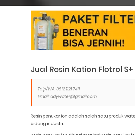
Jual Resin Kation Flotrol S+
Telp/WA: 0812 1121 7411
Email: adywater@gmail.com
Resin penukar ion adalah salah satu produk wa
bidang industri.