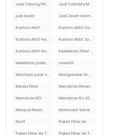
Jual Tabung Filter Air Surabaya
Jual Turbidity Meter Harga Murah Di Sulawesi
jual zeolit
Jual Zeolit Alam Murah Di Surabaya
Karbon Aktif
Karbon Aktif Calgon
Karbon Aktif Haycarb
Karbon Aktif Jacobi
Karbon Aktif Norit
Kelebihan filter air Ady Water untuk menyaring air sumur bor di rumah"
kelebihan paket filter air Ady Water
Lewatit
Manfaat pasir silika bagi kehidupan
Manganese Greensand Plus
Media Filter
Membran Reverse Osmosis
Membran RO
Membran Ro 2000 GPD
Menjual Resin
Molecular Sieve
Norit
Paket Filter Air
Paket Filter Air Tanah
Paket Filter Air Tinggal Pasang