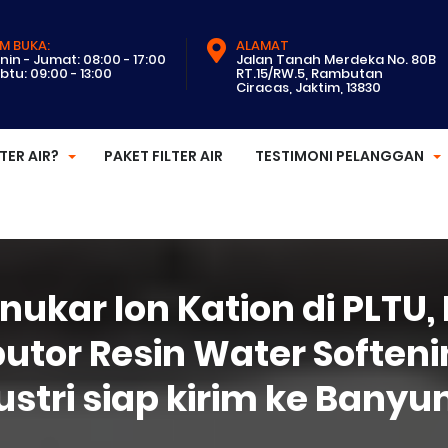
M BUKA:
ALAMAT
nin - Jumat: 08:00 - 17:00
Jalan Tanah Merdeka No. 80B
btu: 09:00 - 13:00
RT.15/RW.5, Rambutan
Ciracas, Jaktim, 13830
LTER AIR?
PAKET FILTER AIR
TESTIMONI PELANGGAN
nukar Ion Kation di PLTU,
butor Resin Water Softeni
ustri siap kirim ke Bany