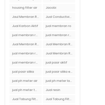
housing filter air
Jacobi
Jaul Membran Ro 2000 GPD Harga Murah
Jual Conductivity Meter Lutron
Jual Karbon Aktif
jual membran ro
jual membran ro 2000 gpd murah
jual membran ro di bandung
Jual Membran RO Di Jakarta Selatan
Jual Membran RO Di Lampung
jual membran ro di surabaya
Jual Membran Ro Murah : 082140002080
jual membran ro murah surabaya
jual pasir aktif
jual pasir silika
jual pasir silika eceran
jual ph meter air
jual ph meter laboratorium
jual ph meter tanah
Jual resin
Jual Tabung Filter Air
Jual Tabung Filter Air Murah