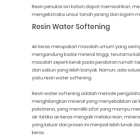
Resin penukar ion kation dapat memisahkan, mem
mengekstraksi unsur tanah jarang dan logam mu
Resin Water Softening
Air keras merupakan masalah umum yang sering 
mengandung kadar mineral tinggi, terutama k
masalah seperti kerak pada peralatan rumah t
dan sabun yang lebih banyak. Namun, ada solusi
yaitu resin water softening.
Resin water softening adalah metode pengolah
menghilangkan mineral yang menyebabkan air ker
polistirena, yang memiliki sifat yang mampu m
air. Ketika air keras mengalir melalui resin, min
yang keluar dari proses ini menjadi lebih lunak
keras.