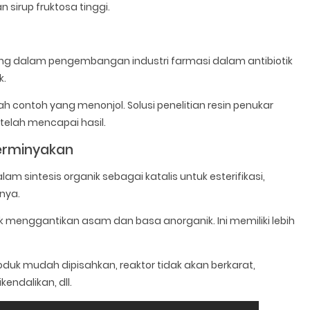
 sirup fruktosa tinggi.
ing dalam pengembangan industri farmasi dalam antibiotik
k.
contoh yang menonjol. Solusi penelitian resin penukar
 telah mencapai hasil.
 Perminyakan
m sintesis organik sebagai katalis untuk esterifikasi,
nnya.
k menggantikan asam dan basa anorganik. Ini memiliki lebih
roduk mudah dipisahkan, reaktor tidak akan berkarat,
endalikan, dll.