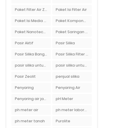
Paket Filter Air Zat Besi Tinggi
Paket Isi Filter Air
Paket Isi Media Filter Air
Paket Komponen Bahan Filter Air
Paket Nanotech Filter Air
Paket Saringan Filter Air
Pasir Aktif
Pasir Silika
Pasir Silika Bangka
Pasir Silika Filter Air
pasir silika untuk boiler
pasir silika untuk filter air
Pasir Zeolit
penjual silika
Penyaring
Penyaring Air
Penyaring air jakarta
pH Meter
ph meter air
ph meter laboratorium
ph meter tanah
Purolite