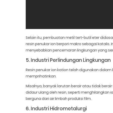
Selain itu, pembuatan metil tert-butil eter di
resin penukar ion berpori makro sebagai katalis. 
menyebabkan pencemaran lingkungan yang ser
5. Industri Perlindungan Lingkungan
Resin penukar ion kation telah digunakan dala
memprihatinkan.
Misalnya, banyak larutan berair atau tidak bera
didaur ulang oleh resin, seperti menghilangkan i
berguna dari air limbah produksi film.
6. Industri Hidrometalurgi