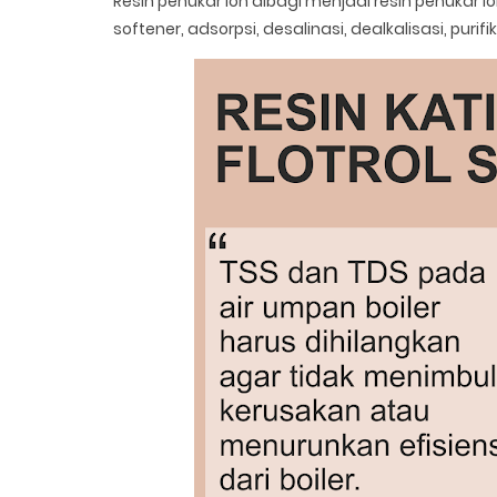
Resin penukar ion dibagi menjadi resin penukar i
softener, adsorpsi, desalinasi, dealkalisasi, purif