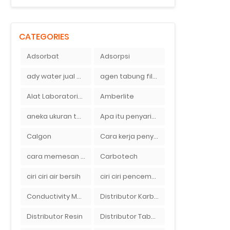
CATEGORIES
Adsorbat
Adsorpsi
ady water jual membran ro 2000 gpd harganya sangat murah
agen tabung filter air di bandung
Alat Laboratorium
Amberlite
aneka ukuran tabung filter air
Apa itu penyaringan air secara umum
Calgon
Cara kerja penyaring air Ady Water dengan tabung FRP berisikan lapisan media filter air
cara memesan filter air Ady Wate
Carbotech
ciri ciri air bersih
ciri ciri pencemaran air sumur bor di rumah
Conductivity Meter
Distributor Karbon Aktif
Distributor Resin
Distributor Tabung Filter Air FRP1054 di Bandung