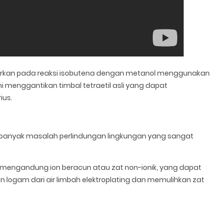
dasarkan pada reaksi isobutena dengan metanol menggunakan
Ini menggantikan timbal tetraetil asli yang dapat
ius.
m banyak masalah perlindungan lingkungan yang sangat
ir mengandung ion beracun atau zat non-ionik, yang dapat
on logam dari air limbah elektroplating dan memulihkan zat