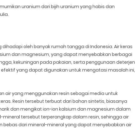
urnikan uranium dari bijih uranium yang habis dan
lia.
dihadapi oleh banyak rumah tangga di Indonesia. Air keras
alsium dan magnesium, yang dapat menyebabkan berbagai
angga, kekuningan pada pakaian, serta penggunaan deterjen
 efektif yang dapat digunakan untuk mengatasi masalah ini,
an air yang menggunakan resin sebagai media untuk
as. Resin tersebut terbuat dari bahan sintetis, biasanya
enarik dan mengikat ion-ion kalsium dan magnesium dalam
eral-mineral tersebut terperangkap dalam resin, sehingga air
 dan bebas dari mineral-mineral yang dapat menyebabkan air