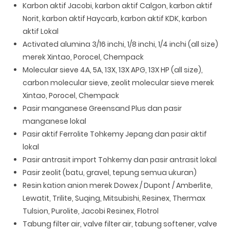
Karbon aktif Jacobi, karbon aktif Calgon, karbon aktif
Norit, karbon aktif Haycarb, karbon aktif KDK, karbon
aktif Lokal
Activated alumina 3/16 inchi, 1/8 inchi, 1/4 inchi (all size)
merek Xintao, Porocel, Chempack
Molecular sieve 4A, 5A, 13X, 13X APG, 13X HP (all size),
carbon molecular sieve, zeolit molecular sieve merek
Xintao, Porocel, Chempack
Pasir manganese Greensand Plus dan pasir
manganese lokal
Pasir aktif Ferrolite Tohkemy Jepang dan pasir aktif
lokal
Pasir antrasit import Tohkemy dan pasir antrasit lokal
Pasir zeolit (batu, gravel, tepung semua ukuran)
Resin kation anion merek Dowex / Dupont / Amberlite,
Lewatit, Trilite, Suqing, Mitsubishi, Resinex, Thermax
Tulsion, Purolite, Jacobi Resinex, Flotrol
Tabung filter air, valve filter air, tabung softener, valve