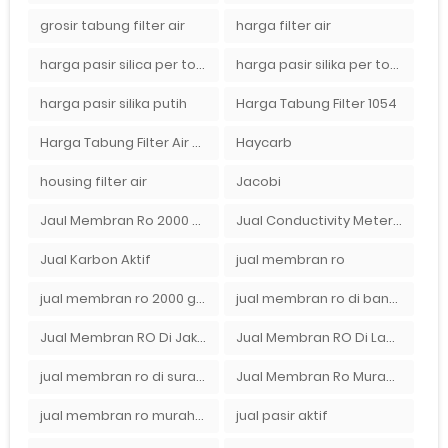
grosir tabung filter air
harga filter air
harga pasir silica per ton per kg
harga pasir silika per ton per kg
harga pasir silika putih
Harga Tabung Filter 1054
Harga Tabung Filter Air Sumur
Haycarb
housing filter air
Jacobi
Jaul Membran Ro 2000 GPD Harga Murah
Jual Conductivity Meter Lutron
Jual Karbon Aktif
jual membran ro
jual membran ro 2000 gpd murah
jual membran ro di bandung
Jual Membran RO Di Jakarta Selatan
Jual Membran RO Di Lampung
jual membran ro di surabaya
Jual Membran Ro Murah : 082140002080
jual membran ro murah surabaya
jual pasir aktif