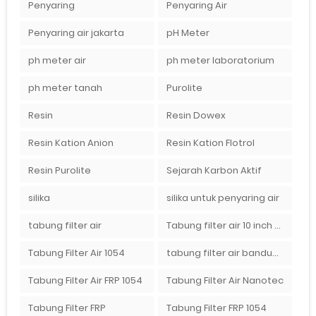
Penyaring
Penyaring Air
Penyaring air jakarta
pH Meter
ph meter air
ph meter laboratorium
ph meter tanah
Purolite
Resin
Resin Dowex
Resin Kation Anion
Resin Kation Flotrol
Resin Purolite
Sejarah Karbon Aktif
silika
silika untuk penyaring air
tabung filter air
Tabung filter air 10 inch Agen tabung filter nanotec di bandung"
Tabung Filter Air 1054
tabung filter air bandung
Tabung Filter Air FRP 1054
Tabung Filter Air Nanotec
Tabung Filter FRP
Tabung Filter FRP 1054