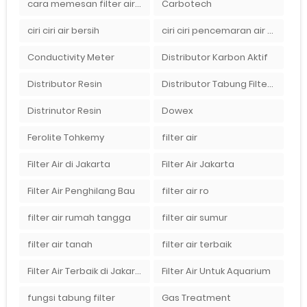
cara memesan filter air Ady Wate
Carbotech
ciri ciri air bersih
ciri ciri pencemaran air sumur bor di rumah
Conductivity Meter
Distributor Karbon Aktif
Distributor Resin
Distributor Tabung Filter Air FRP1054 di Bandung
Distrinutor Resin
Dowex
Ferolite Tohkemy
filter air
Filter Air di Jakarta
Filter Air Jakarta
Filter Air Penghilang Bau
filter air ro
filter air rumah tangga
filter air sumur
filter air tanah
filter air terbaik
Filter Air Terbaik di Jakarta
Filter Air Untuk Aquarium
fungsi tabung filter
Gas Treatment