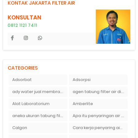
KONTAK JAKARTA FILTER AIR
KONSULTAN
0812 1121 7411
CATEGORIES
Adsorbat
Adsorpsi
ady water jual membran ro 2000 gpd harganya sangat murah
agen tabung filter air di bandung
Alat Laboratorium
Amberlite
aneka ukuran tabung filter air
Apa itu penyaringan air secara umum
Calgon
Cara kerja penyaring air Ady Water dengan tabung FRP berisikan lapisan media filter air