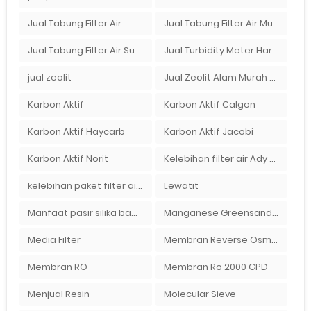
Jual Tabung Filter Air
Jual Tabung Filter Air Murah
Jual Tabung Filter Air Surabaya
Jual Turbidity Meter Harga Murah Di Sulawesi
jual zeolit
Jual Zeolit Alam Murah Di Surabaya
Karbon Aktif
Karbon Aktif Calgon
Karbon Aktif Haycarb
Karbon Aktif Jacobi
Karbon Aktif Norit
Kelebihan filter air Ady Water untuk menyaring air sumur bor di rumah"
kelebihan paket filter air Ady Water
Lewatit
Manfaat pasir silika bagi kehidupan
Manganese Greensand Plus
Media Filter
Membran Reverse Osmosis
Membran RO
Membran Ro 2000 GPD
Menjual Resin
Molecular Sieve