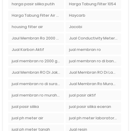
harga pasir silika putih
Harga Tabung Filter 1054
Harga Tabung Filter Air Sumur
Haycarb
housing filter air
Jacobi
Jaul Membran Ro 2000 GPD Harga Murah
Jual Conductivity Meter Lutron
Jual Karbon Aktif
jual membran ro
jual membran ro 2000 gpd murah
jual membran ro di bandung
Jual Membran RO Di Jakarta Selatan
Jual Membran RO Di Lampung
jual membran ro di surabaya
Jual Membran Ro Murah : 082140002080
jual membran ro murah surabaya
jual pasir aktif
jual pasir silika
jual pasir silika eceran
jual ph meter air
jual ph meter laboratorium
jual ph meter tanah
Jual resin