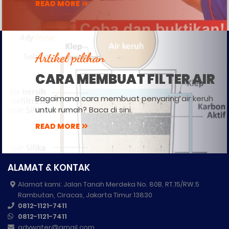
READ MORE
Artikel pilihan
CARA MEMBUAT FILTER AIR
Bagaimana cara membuat penyaring air keruh
untuk rumah? Baca di sini.
READ MORE
ALAMAT & KONTAK
Alamat kami: Jalan Tanah Merdeka No. 80B, RT.15/RW.5
Rambutan, Ciracas, Jakarta Timur 13830
0812-1121-7411
0812-1121-7411
adywater@gmail.com