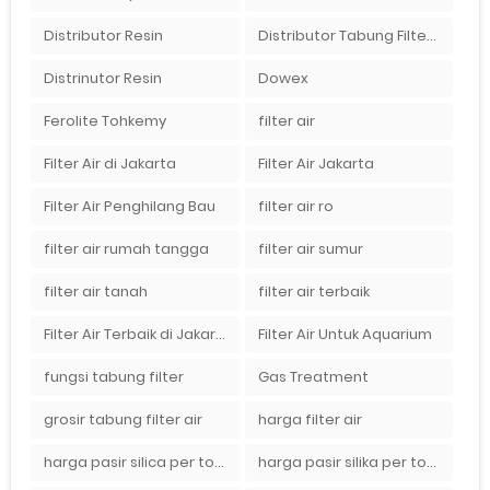
Distributor Resin
Distributor Tabung Filter Air FRP1054 di Bandung
Distrinutor Resin
Dowex
Ferolite Tohkemy
filter air
Filter Air di Jakarta
Filter Air Jakarta
Filter Air Penghilang Bau
filter air ro
filter air rumah tangga
filter air sumur
filter air tanah
filter air terbaik
Filter Air Terbaik di Jakarta
Filter Air Untuk Aquarium
fungsi tabung filter
Gas Treatment
grosir tabung filter air
harga filter air
harga pasir silica per ton per kg
harga pasir silika per ton per kg