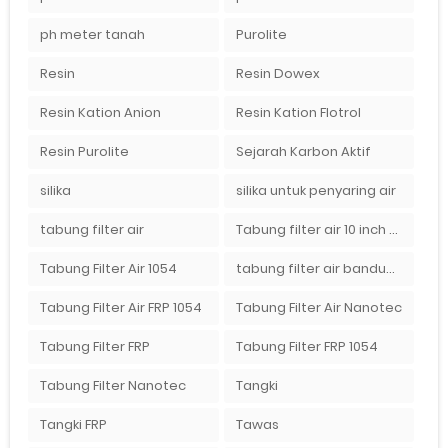
ph meter tanah
Purolite
Resin
Resin Dowex
Resin Kation Anion
Resin Kation Flotrol
Resin Purolite
Sejarah Karbon Aktif
silika
silika untuk penyaring air
tabung filter air
Tabung filter air 10 inch Agen tabung filter nanotec di bandung"
Tabung Filter Air 1054
tabung filter air bandung
Tabung Filter Air FRP 1054
Tabung Filter Air Nanotec
Tabung Filter FRP
Tabung Filter FRP 1054
Tabung Filter Nanotec
Tangki
Tangki FRP
Tawas