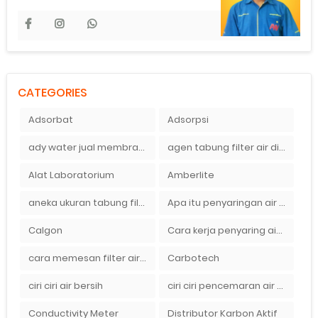
CATEGORIES
Adsorbat
Adsorpsi
ady water jual membran ro 2000 gpd harganya sangat murah
agen tabung filter air di bandung
Alat Laboratorium
Amberlite
aneka ukuran tabung filter air
Apa itu penyaringan air secara umum
Calgon
Cara kerja penyaring air Ady Water dengan tabung FRP berisikan lapisan media filter air
cara memesan filter air Ady Wate
Carbotech
ciri ciri air bersih
ciri ciri pencemaran air sumur bor di rumah
Conductivity Meter
Distributor Karbon Aktif