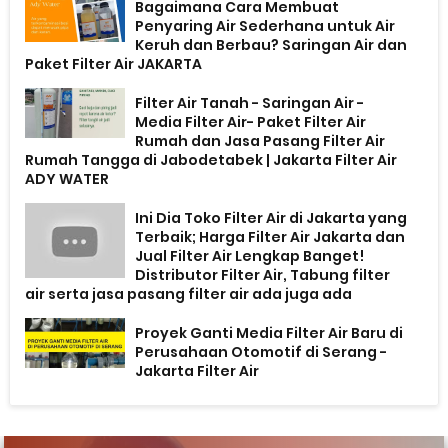
Bagaimana Cara Membuat
Penyaring Air Sederhana untuk Air
Keruh dan Berbau? Saringan Air dan
Paket Filter Air JAKARTA
Filter Air Tanah - Saringan Air -
Media Filter Air- Paket Filter Air
Rumah dan Jasa Pasang Filter Air
Rumah Tangga di Jabodetabek | Jakarta Filter Air
ADY WATER
Ini Dia Toko Filter Air di Jakarta yang
Terbaik; Harga Filter Air Jakarta dan
Jual Filter Air Lengkap Banget!
Distributor Filter Air, Tabung filter
air serta jasa pasang filter air ada juga ada
Proyek Ganti Media Filter Air Baru di
Perusahaan Otomotif di Serang -
Jakarta Filter Air