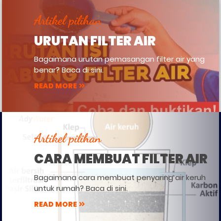
Artikel pilihan
URUTAN FILTER AIR
Bagaimana urutan pemasangan filter air yang
benar? Baca di sini.
READ MORE
Artikel pilihan
CARA MEMBUAT FILTER AIR
Bagaimana cara membuat penyaring air keruh
untuk rumah? Baca di sini.
READ MORE