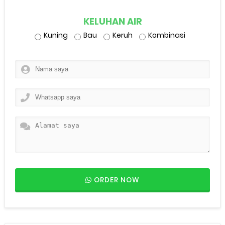
KELUHAN AIR
Kuning
Bau
Keruh
Kombinasi
ORDER NOW