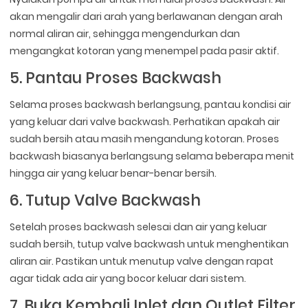
akan mengalir dari arah yang berlawanan dengan arah
normal aliran air, sehingga mengendurkan dan
mengangkat kotoran yang menempel pada pasir aktif.
5. Pantau Proses Backwash
Selama proses backwash berlangsung, pantau kondisi air
yang keluar dari valve backwash. Perhatikan apakah air
sudah bersih atau masih mengandung kotoran. Proses
backwash biasanya berlangsung selama beberapa menit
hingga air yang keluar benar-benar bersih.
6. Tutup Valve Backwash
Setelah proses backwash selesai dan air yang keluar
sudah bersih, tutup valve backwash untuk menghentikan
aliran air. Pastikan untuk menutup valve dengan rapat
agar tidak ada air yang bocor keluar dari sistem.
7. Buka Kembali Inlet dan Outlet Filter