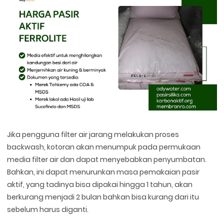
Jika pengguna filter air jarang melakukan proses
backwash, kotoran akan menumpuk pada permukaan
media filter air dan dapat menyebabkan penyumbatan.
Bahkan, ini dapat menurunkan masa pemakaian pasir
aktif, yang tadinya bisa dipakai hingga 1 tahun, akan
berkurang menjadi 2 bulan bahkan bisa kurang dari itu
sebelum harus diganti.