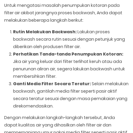
Untuk mengatasi masalah penumpukan kotoran pada
filter air akibat jarangnya proses backwash, Anda dapat
melakukan beberapa langkah berikut:
Rutin Melakukan Backwash:
Lakukan proses
backwash secara rutin sesuai dengan petunjuk yang
diberikan oleh produsen filter air.
Perhatikan Tanda-tanda Penumpukan Kotoran:
Jika air yang keluar dari filter terlihat keruh atau ada
penurunan aliran air, segera lakukan backwash untuk
membersihkan filter.
Ganti Media Filter Secara Teratur:
Selain melakukan
backwash, gantilah media filter seperti pasir aktif
secara teratur sesuai dengan masa pemakaian yang
direkomendasikan.
Dengan melakukan langkah-langkah tersebut, Anda
dapat kualitas air yang dihasilkan oleh filter air dan
memperpanjang umur pakai media filter seperti pasir aktif.