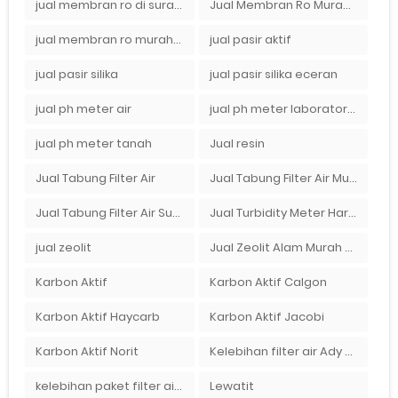
jual membran ro di surabaya
Jual Membran Ro Murah : 082140002080
jual membran ro murah surabaya
jual pasir aktif
jual pasir silika
jual pasir silika eceran
jual ph meter air
jual ph meter laboratorium
jual ph meter tanah
Jual resin
Jual Tabung Filter Air
Jual Tabung Filter Air Murah
Jual Tabung Filter Air Surabaya
Jual Turbidity Meter Harga Murah Di Sulawesi
jual zeolit
Jual Zeolit Alam Murah Di Surabaya
Karbon Aktif
Karbon Aktif Calgon
Karbon Aktif Haycarb
Karbon Aktif Jacobi
Karbon Aktif Norit
Kelebihan filter air Ady Water untuk menyaring air sumur bor di rumah"
kelebihan paket filter air Ady Water
Lewatit