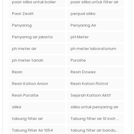
pasir silika untuk boiler
pasir silika untuk filter air
Pasir Zeolit
penjual silika
Penyaring
Penyaring Air
Penyaring air jakarta
pH Meter
ph meter air
ph meter laboratorium
ph meter tanah
Purolite
Resin
Resin Dowex
Resin Kation Anion
Resin Kation Flotrol
Resin Purolite
Sejarah Karbon Aktif
silika
silika untuk penyaring air
tabung filter air
Tabung filter air 10 inch Agen tabung filter nanotec di bandung"
Tabung Filter Air 1054
tabung filter air bandung