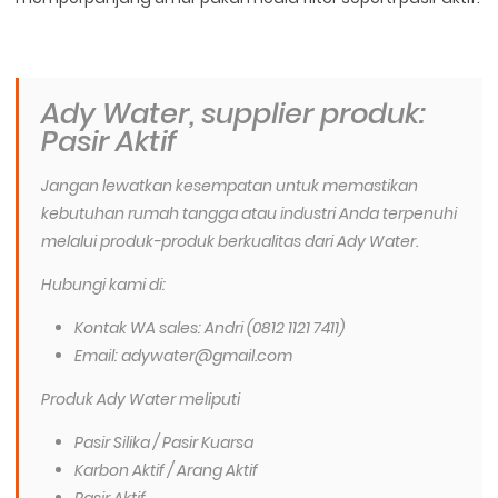
Ady Water, supplier produk:
Pasir Aktif
Jangan lewatkan kesempatan untuk memastikan
kebutuhan rumah tangga atau industri Anda terpenuhi
melalui produk-produk berkualitas dari Ady Water.
Hubungi kami di:
Kontak WA sales: Andri (0812 1121 7411)
Email: adywater@gmail.com
Produk Ady Water meliputi
Pasir Silika / Pasir Kuarsa
Karbon Aktif / Arang Aktif