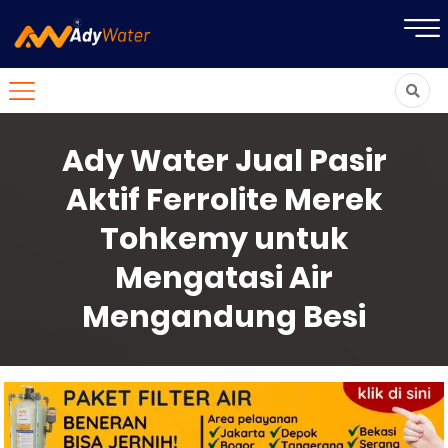
Ady Water Jual Pasir
Aktif Ferrolite Merek
Tohkemy untuk
Mengatasi Air
Mengandung Besi