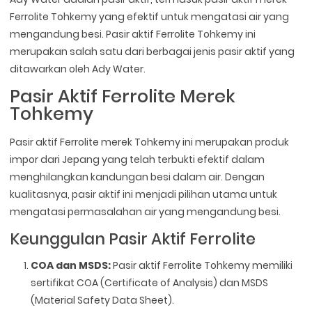
Ferrolite Tohkemy yang efektif untuk mengatasi air yang
mengandung besi. Pasir aktif Ferrolite Tohkemy ini
merupakan salah satu dari berbagai jenis pasir aktif yang
ditawarkan oleh Ady Water.
Pasir Aktif Ferrolite Merek
Tohkemy
Pasir aktif Ferrolite merek Tohkemy ini merupakan produk
impor dari Jepang yang telah terbukti efektif dalam
menghilangkan kandungan besi dalam air. Dengan
kualitasnya, pasir aktif ini menjadi pilihan utama untuk
mengatasi permasalahan air yang mengandung besi.
Keunggulan Pasir Aktif Ferrolite
COA dan MSDS:
Pasir aktif Ferrolite Tohkemy memiliki
sertifikat COA (Certificate of Analysis) dan MSDS
(Material Safety Data Sheet).