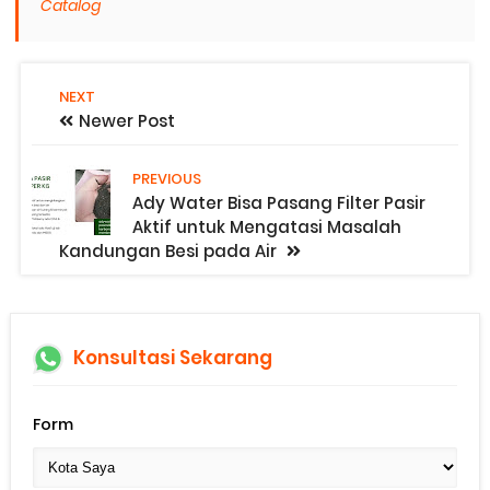
Catalog
NEXT
Newer Post
PREVIOUS
Ady Water Bisa Pasang Filter Pasir
Aktif untuk Mengatasi Masalah
Kandungan Besi pada Air
Konsultasi Sekarang
Form