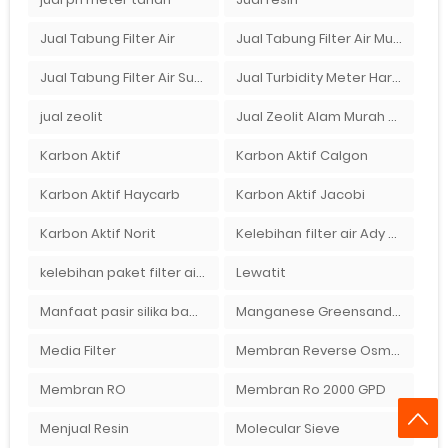
Jual Tabung Filter Air
Jual Tabung Filter Air Murah
Jual Tabung Filter Air Surabaya
Jual Turbidity Meter Harga Murah Di Sulawesi
jual zeolit
Jual Zeolit Alam Murah Di Surabaya
Karbon Aktif
Karbon Aktif Calgon
Karbon Aktif Haycarb
Karbon Aktif Jacobi
Karbon Aktif Norit
Kelebihan filter air Ady Water untuk menyaring air sumur bor di rumah"
kelebihan paket filter air Ady Water
Lewatit
Manfaat pasir silika bagi kehidupan
Manganese Greensand Plus
Media Filter
Membran Reverse Osmosis
Membran RO
Membran Ro 2000 GPD
Menjual Resin
Molecular Sieve