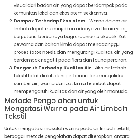
visual dari badan air, yang dapat berdampak pada
komunitas lokal dan ekosistem sekitarnya.
Dampak Terhadap Ekosistem
- Warna dalam air
limbah dapat menunjukkan adanya zat kimia yang
berpotensi berbahaya bagi organisme akuatik. Zat
pewarna dan bahan kimia dapat mengganggu
proses fotosintesis dan mengurangi kualitas air, yang
berdampak negatif pada flora dan fauna perairan.
Pengaruh Terhadap Kualitas Air
- Jika air limbah
tekstil tidak diolah dengan benar dan mengalir ke
sumber air , warna dan zat kimia tersebut dapat
mempengaruhi kualitas dan air yang oleh manusia.
Metode Pengolahan untuk
Mengatasi Warna pada Air Limbah
Tekstil
Untuk mengatasi masalah warna pada air limbah tekstil,
berbagai metode pengolahan dapat diterapkan, antara