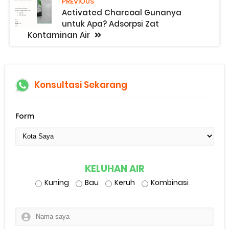
PREVIOUS
Activated Charcoal Gunanya
untuk Apa? Adsorpsi Zat
Kontaminan Air
Konsultasi Sekarang
Form
KELUHAN AIR
Kuning
Bau
Keruh
Kombinasi