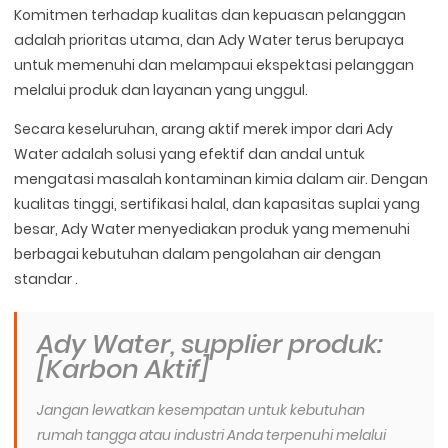
Komitmen terhadap kualitas dan kepuasan pelanggan
adalah prioritas utama, dan Ady Water terus berupaya
untuk memenuhi dan melampaui ekspektasi pelanggan
melalui produk dan layanan yang unggul.
Secara keseluruhan, arang aktif merek impor dari Ady
Water adalah solusi yang efektif dan andal untuk
mengatasi masalah kontaminan kimia dalam air. Dengan
kualitas tinggi, sertifikasi halal, dan kapasitas suplai yang
besar, Ady Water menyediakan produk yang memenuhi
berbagai kebutuhan dalam pengolahan air dengan
standar .
Ady Water, supplier produk:
[Karbon Aktif]
Jangan lewatkan kesempatan untuk kebutuhan
rumah tangga atau industri Anda terpenuhi melalui