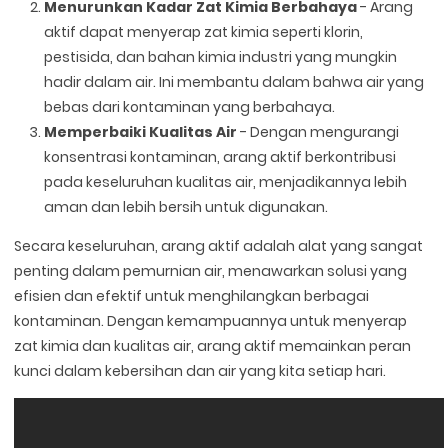
Menurunkan Kadar Zat Kimia Berbahaya
- Arang
aktif dapat menyerap zat kimia seperti klorin,
pestisida, dan bahan kimia industri yang mungkin
hadir dalam air. Ini membantu dalam bahwa air yang
bebas dari kontaminan yang berbahaya.
Memperbaiki Kualitas Air
- Dengan mengurangi
konsentrasi kontaminan, arang aktif berkontribusi
pada keseluruhan kualitas air, menjadikannya lebih
aman dan lebih bersih untuk digunakan.
Secara keseluruhan, arang aktif adalah alat yang sangat
penting dalam pemurnian air, menawarkan solusi yang
efisien dan efektif untuk menghilangkan berbagai
kontaminan. Dengan kemampuannya untuk menyerap
zat kimia dan kualitas air, arang aktif memainkan peran
kunci dalam kebersihan dan air yang kita setiap hari.