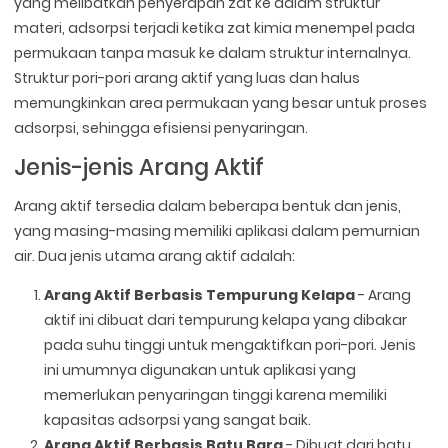
yang melibatkan penyerapan zat ke dalam struktur
materi, adsorpsi terjadi ketika zat kimia menempel pada
permukaan tanpa masuk ke dalam struktur internalnya.
Struktur pori-pori arang aktif yang luas dan halus
memungkinkan area permukaan yang besar untuk proses
adsorpsi, sehingga efisiensi penyaringan.
Jenis-jenis Arang Aktif
Arang aktif tersedia dalam beberapa bentuk dan jenis,
yang masing-masing memiliki aplikasi dalam pemurnian
air. Dua jenis utama arang aktif adalah:
Arang Aktif Berbasis Tempurung Kelapa
- Arang
aktif ini dibuat dari tempurung kelapa yang dibakar
pada suhu tinggi untuk mengaktifkan pori-pori. Jenis
ini umumnya digunakan untuk aplikasi yang
memerlukan penyaringan tinggi karena memiliki
kapasitas adsorpsi yang sangat baik.
Arang Aktif Berbasis Batu Bara
- Dibuat dari batu