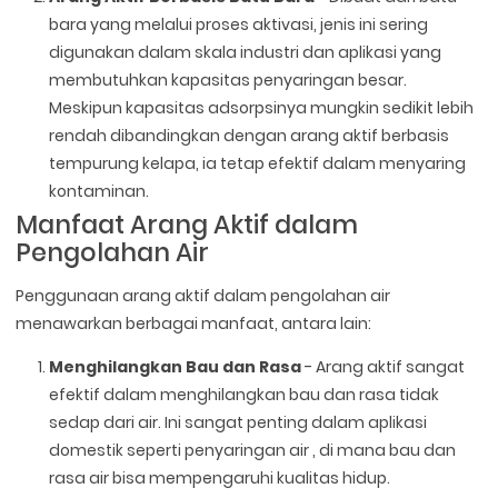
bara yang melalui proses aktivasi, jenis ini sering
digunakan dalam skala industri dan aplikasi yang
membutuhkan kapasitas penyaringan besar.
Meskipun kapasitas adsorpsinya mungkin sedikit lebih
rendah dibandingkan dengan arang aktif berbasis
tempurung kelapa, ia tetap efektif dalam menyaring
kontaminan.
Manfaat Arang Aktif dalam
Pengolahan Air
Penggunaan arang aktif dalam pengolahan air
menawarkan berbagai manfaat, antara lain:
Menghilangkan Bau dan Rasa
- Arang aktif sangat
efektif dalam menghilangkan bau dan rasa tidak
sedap dari air. Ini sangat penting dalam aplikasi
domestik seperti penyaringan air , di mana bau dan
rasa air bisa mempengaruhi kualitas hidup.