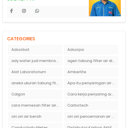
CATEGORIES
Adsorbat
Adsorpsi
ady water jual membran ro 2000 gpd harganya sangat murah
agen tabung filter air di bandung
Alat Laboratorium
Amberlite
aneka ukuran tabung filter air
Apa itu penyaringan air secara umum
Calgon
Cara kerja penyaring air Ady Water dengan tabung FRP berisikan lapisan media filter air
cara memesan filter air Ady Wate
Carbotech
ciri ciri air bersih
ciri ciri pencemaran air sumur bor di rumah
Conductivity Meter
Distributor Karbon Aktif