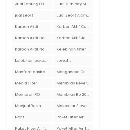
Jual Tabung Filter Air Surabaya
Jual Turbidity Meter Harga Murah Di Sulawesi
jual zeolit
Jual Zeolit Alam Murah Di Surabaya
Karbon Aktif
Karbon Aktif Calgon
Karbon Aktif Haycarb
Karbon Aktif Jacobi
Karbon Aktif Norit
Kelebihan filter air Ady Water untuk menyaring air sumur bor di rumah"
kelebihan paket filter air Ady Water
Lewatit
Manfaat pasir silika bagi kehidupan
Manganese Greensand Plus
Media Filter
Membran Reverse Osmosis
Membran RO
Membran Ro 2000 GPD
Menjual Resin
Molecular Sieve
Norit
Paket Filter Air
Paket Filter Air Tanah
Paket Filter Air Tinggal Pasang