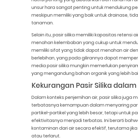
unsur hara sangat penting untuk mendukung pe
meskipun memiliki yang baik untuk drainase, ti
tanaman.
Selain itu, pasir silika memiliki kapasitas reten
menahan kelembaban yang cukup untuk menduk
memiliki sifat yang tidak dapat menahan air de
berlebihan, yang pada gilirannya dapat mem
media pasir silika mungkin memerlukan penyir
yang mengandung bahan organik yang lebih ba
Kekurangan Pasir Silika dalam 
Dalam konteks penjernihan air, pasir silika juga
terbatasnya kemampuan dalam menyaring partikel-
partikel-partikel yang lebih besar, tetapi untuk pa
efektivitasnya menjadi terbatas. Ini berarti ba
kontaminan dari air secara efektif, terutama ji
atau terlarut.