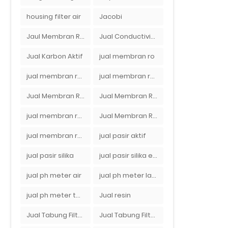
housing filter air
Jacobi
Jaul Membran Ro 2000 GPD Harga Murah
Jual Conductivity Meter Lutron
Jual Karbon Aktif
jual membran ro
jual membran ro 2000 gpd murah
jual membran ro di bandung
Jual Membran RO Di Jakarta Selatan
Jual Membran RO Di Lampung
jual membran ro di surabaya
Jual Membran Ro Murah : 082140002080
jual membran ro murah surabaya
jual pasir aktif
jual pasir silika
jual pasir silika eceran
jual ph meter air
jual ph meter laboratorium
jual ph meter tanah
Jual resin
Jual Tabung Filter Air
Jual Tabung Filter Air Murah