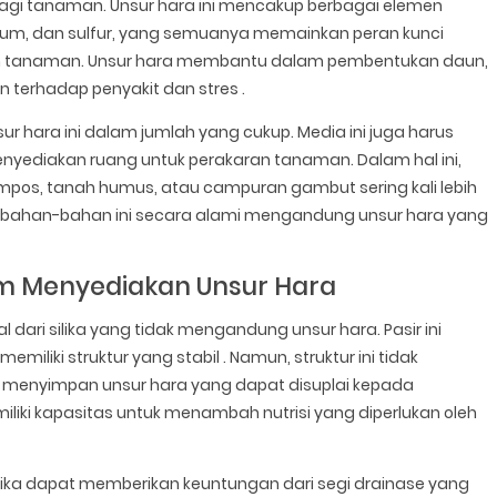
 bagi tanaman. Unsur hara ini mencakup berbagai elemen
nesium, dan sulfur, yang semuanya memainkan peran kunci
 tanaman. Unsur hara membantu dalam pembentukan daun,
 terhadap penyakit dan stres .
 hara ini dalam jumlah yang cukup. Media ini juga harus
ediakan ruang untuk perakaran tanaman. Dalam hal ini,
mpos, tanah humus, atau campuran gambut sering kali lebih
na bahan-bahan ini secara alami mengandung unsur hara yang
lam Menyediakan Unsur Hara
l dari silika yang tidak mengandung unsur hara. Pasir ini
 memiliki struktur yang stabil . Namun, struktur ini tidak
u menyimpan unsur hara yang dapat disuplai kepada
miliki kapasitas untuk menambah nutrisi yang diperlukan oleh
ilika dapat memberikan keuntungan dari segi drainase yang