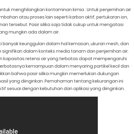
n untuk menghilangkan kontaminan kimia . Untuk penjernihan air
ambahan atau proses lain seperti karbon aktif, pertukaran ion,
n tersebut. Pasir silika saja tidak cukup untuk mengatasi
yang mungkin ada dalam air.
liki banyak keunggulan dalam hal kemasan, ukuran mesh, dan
n signifikan dalam konteks media tanam dan penjernihan air.
 kapasitas retensi air yang terbatas dapat mempengaruhi
terbatasnya kemampuan dalam menyaring partikel kecil dan
kkan bahwa pasir silika mungkin memerlukan dukungan
sil yang diinginkan. Pemahaman tentang kekurangan ini
ktif sesuai dengan kebutuhan dan aplikasi yang diinginkan.