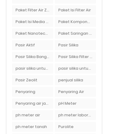
Paket Filter Air Zat Besi Tinggi
Paket Isi Filter Air
Paket Isi Media Filter Air
Paket Komponen Bahan Filter Air
Paket Nanotech Filter Air
Paket Saringan Filter Air
Pasir Aktif
Pasir Silika
Pasir Silika Bangka
Pasir Silika Filter Air
pasir silika untuk boiler
pasir silika untuk filter air
Pasir Zeolit
penjual silika
Penyaring
Penyaring Air
Penyaring air jakarta
pH Meter
ph meter air
ph meter laboratorium
ph meter tanah
Purolite