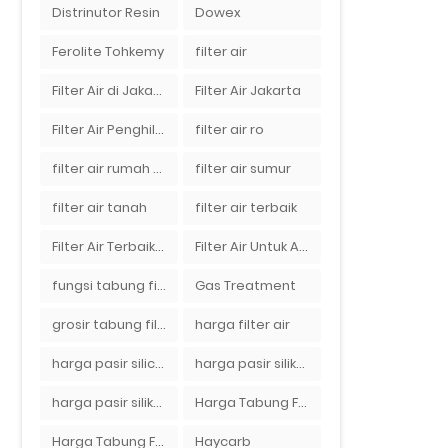
Distrinutor Resin
Dowex
Ferolite Tohkemy
filter air
Filter Air di Jakarta
Filter Air Jakarta
Filter Air Penghilang Bau
filter air ro
filter air rumah tangga
filter air sumur
filter air tanah
filter air terbaik
Filter Air Terbaik di Jakarta
Filter Air Untuk Aquarium
fungsi tabung filter
Gas Treatment
grosir tabung filter air
harga filter air
harga pasir silica per ton per kg
harga pasir silika per ton per kg
harga pasir silika putih
Harga Tabung Filter 1054
Harga Tabung Filter Air Sumur
Haycarb