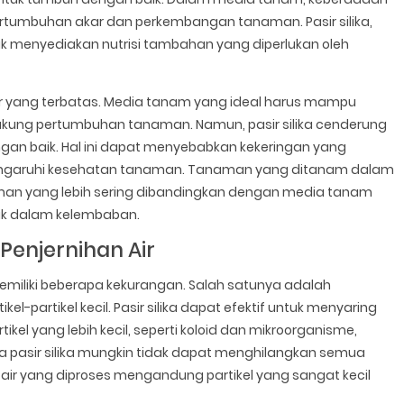
rtumbuhan akar dan perkembangan tanaman. Pasir silika,
dak menyediakan nutrisi tambahan yang diperlukan oleh
si air yang terbatas. Media tanam yang ideal harus mampu
ung pertumbuhan tanaman. Namun, pasir silika cenderung
ngan baik. Hal ini dapat menyebabkan kekeringan yang
pengaruhi kesehatan tanaman. Tanaman yang ditanam dalam
aman yang lebih sering dibandingkan dengan media tanam
ik dalam kelembaban.
Penjernihan Air
 memiliki beberapa kekurangan. Salah satunya adalah
partikel kecil. Pasir silika dapat efektif untuk menyaring
rtikel yang lebih kecil, seperti koloid dan mikroorganisme,
hwa pasir silika mungkin tidak dapat menghilangkan semua
ka air yang diproses mengandung partikel yang sangat kecil