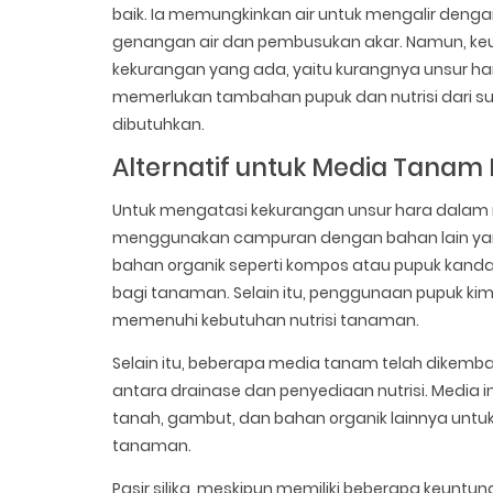
baik. Ia memungkinkan air untuk mengalir denga
genangan air dan pembusukan akar. Namun, ke
kekurangan yang ada, yaitu kurangnya unsur ha
memerlukan tambahan pupuk dan nutrisi dari su
dibutuhkan.
Alternatif untuk Media Tanam B
Untuk mengatasi kekurangan unsur hara dalam med
menggunakan campuran dengan bahan lain yang k
bahan organik seperti kompos atau pupuk ka
bagi tanaman. Selain itu, penggunaan pupuk k
memenuhi kebutuhan nutrisi tanaman.
Selain itu, beberapa media tanam telah dikem
antara drainase dan penyediaan nutrisi. Media 
tanah, gambut, dan bahan organik lainnya unt
tanaman.
Pasir silika, meskipun memiliki beberapa keuntu