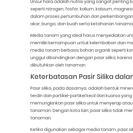
Unsur hara adalah nutrisi yang sangat penting
seperti nitrogen, fosfor, kalium, kalsium, mag
dalam proses pertumbuhan dan perkembangan
akar, bunga, dan buah serta ketahanan tanaman
Media tanam yang ideal harus menyediakan unsur
memiliki kemampuan untuk kelembaban dan meny
media tanam berbasis bahan organik seperti ko
unggul dibandingkan dengan pasir silika, kare
dibutuhkan oleh tanaman.
Keterbatasan Pasir Silika da
Pasir silika, pada dasarnya, adalah bentuk minera
terdiri dari partikel-partikel kecil dari kuarsa yang
memungkinkan pasir silika untuk menyerap ata
tanaman. Dengan kata lain, pasir silika tidak me
tanaman.
Ketika digunakan sebagai media tanam, pasir s