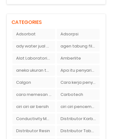
CATEGORIES
Adsorbat
Adsorpsi
ady water jual membran ro 2000 gpd harganya sangat murah
agen tabung filter air di bandung
Alat Laboratorium
Amberlite
aneka ukuran tabung filter air
Apa itu penyaringan air secara umum
Calgon
Cara kerja penyaring air Ady Water dengan tabung FRP berisikan lapisan media filter air
cara memesan filter air Ady Wate
Carbotech
ciri ciri air bersih
ciri ciri pencemaran air sumur bor di rumah
Conductivity Meter
Distributor Karbon Aktif
Distributor Resin
Distributor Tabung Filter Air FRP1054 di Bandung