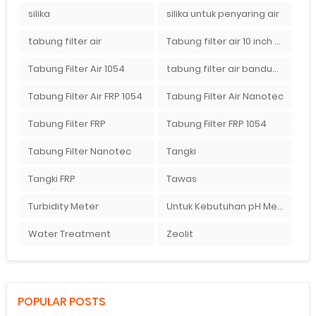
silika
silika untuk penyaring air
tabung filter air
Tabung filter air 10 inch Agen tabung filter nanotec di bandung"
Tabung Filter Air 1054
tabung filter air bandung
Tabung Filter Air FRP 1054
Tabung Filter Air Nanotec
Tabung Filter FRP
Tabung Filter FRP 1054
Tabung Filter Nanotec
Tangki
Tangki FRP
Tawas
Turbidity Meter
Untuk Kebutuhan pH Meter Murah Hanya Di Ady Water
Water Treatment
Zeolit
POPULAR POSTS