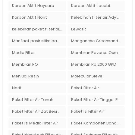
Karbon Aktif Haycarb
Karbon Aktif Jacobi
Karbon Aktif Norit
Kelebihan filter air Ady Water untuk menyaring air sumur bor di rumah"
kelebihan paket filter air Ady Water
Lewatit
Manfaat pasir silika bagi kehidupan
Manganese Greensand Plus
Media Filter
Membran Reverse Osmosis
Membran RO
Membran Ro 2000 GPD
Menjual Resin
Molecular Sieve
Norit
Paket Filter Air
Paket Filter Air Tanah
Paket Filter Air Tinggal Pasang
Paket Filter Air Zat Besi Tinggi
Paket Isi Filter Air
Paket Isi Media Filter Air
Paket Komponen Bahan Filter Air
Paket Nanotech Filter Air
Paket Saringan Filter Air