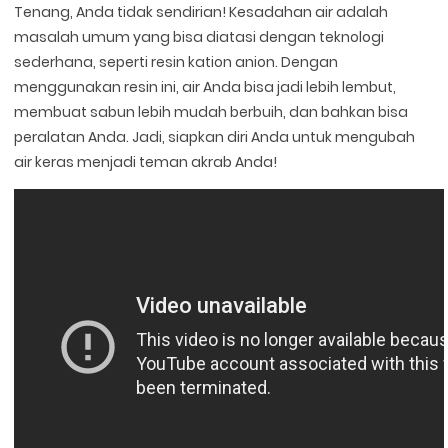
Tenang, Anda tidak sendirian! Kesadahan air adalah
masalah umum yang bisa diatasi dengan teknologi
sederhana, seperti resin kation anion. Dengan
menggunakan resin ini, air Anda bisa jadi lebih lembut,
membuat sabun lebih mudah berbuih, dan bahkan bisa
peralatan Anda. Jadi, siapkan diri Anda untuk mengubah
air keras menjadi teman akrab Anda!