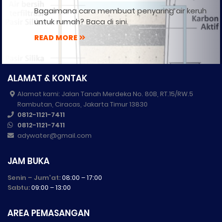
Bagaimana cara membuat penyaring air keruh
untuk rumah? Baca di sini.
READ MORE
ALAMAT & KONTAK
Alamat kami: Jalan Tanah Merdeka No. 80B, RT.15/RW.5
Rambutan, Ciracas, Jakarta Timur 13830
0812-1121-7411
0812-1121-7411
adywater@gmail.com
JAM BUKA
Senin – Jum'at:
08:00 – 17:00
Sabtu:
09:00 – 13:00
AREA PEMASANGAN