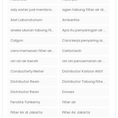
ady water jual membran ro 2000 gpd harganya sangat murah
agen tabung filter air di bandung
Alat Laboratorium
Amberlite
aneka ukuran tabung filter air
Apa itu penyaringan air secara umum
Calgon
Cara kerja penyaring air Ady Water dengan tabung FRP berisikan lapisan media filter air
cara memesan filter air Ady Wate
Carbotech
ciri ciri air bersih
ciri ciri pencemaran air sumur bor di rumah
Conductivity Meter
Distributor Karbon Aktif
Distributor Resin
Distributor Tabung Filter Air FRP1054 di Bandung
Distrinutor Resin
Dowex
Ferolite Tohkemy
filter air
Filter Air di Jakarta
Filter Air Jakarta