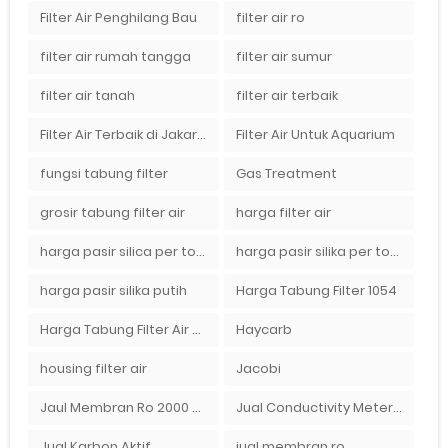
Filter Air Penghilang Bau
filter air ro
filter air rumah tangga
filter air sumur
filter air tanah
filter air terbaik
Filter Air Terbaik di Jakarta
Filter Air Untuk Aquarium
fungsi tabung filter
Gas Treatment
grosir tabung filter air
harga filter air
harga pasir silica per ton per kg
harga pasir silika per ton per kg
harga pasir silika putih
Harga Tabung Filter 1054
Harga Tabung Filter Air Sumur
Haycarb
housing filter air
Jacobi
Jaul Membran Ro 2000 GPD Harga Murah
Jual Conductivity Meter Lutron
Jual Karbon Aktif
jual membran ro