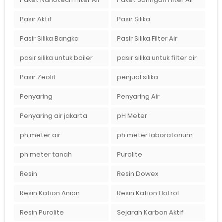
Pasir Aktif
Pasir Silika
Pasir Silika Bangka
Pasir Silika Filter Air
pasir silika untuk boiler
pasir silika untuk filter air
Pasir Zeolit
penjual silika
Penyaring
Penyaring Air
Penyaring air jakarta
pH Meter
ph meter air
ph meter laboratorium
ph meter tanah
Purolite
Resin
Resin Dowex
Resin Kation Anion
Resin Kation Flotrol
Resin Purolite
Sejarah Karbon Aktif