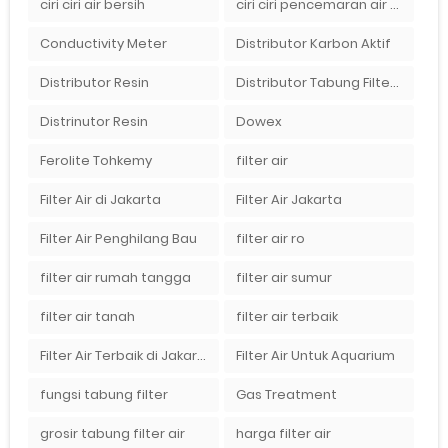
ciri ciri air bersih
ciri ciri pencemaran air sumur bor di rumah
Conductivity Meter
Distributor Karbon Aktif
Distributor Resin
Distributor Tabung Filter Air FRP1054 di Bandung
Distrinutor Resin
Dowex
Ferolite Tohkemy
filter air
Filter Air di Jakarta
Filter Air Jakarta
Filter Air Penghilang Bau
filter air ro
filter air rumah tangga
filter air sumur
filter air tanah
filter air terbaik
Filter Air Terbaik di Jakarta
Filter Air Untuk Aquarium
fungsi tabung filter
Gas Treatment
grosir tabung filter air
harga filter air