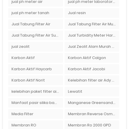
jual ph meter air
jual ph meter laboratorium
jual ph meter tanah
Jual resin
Jual Tabung Filter Air
Jual Tabung Filter Air Murah
Jual Tabung Filter Air Surabaya
Jual Turbidity Meter Harga Murah Di Sulawesi
jual zeolit
Jual Zeolit Alam Murah Di Surabaya
Karbon Aktif
Karbon Aktif Calgon
Karbon Aktif Haycarb
Karbon Aktif Jacobi
Karbon Aktif Norit
Kelebihan filter air Ady Water untuk menyaring air sumur bor di rumah"
kelebihan paket filter air Ady Water
Lewatit
Manfaat pasir silika bagi kehidupan
Manganese Greensand Plus
Media Filter
Membran Reverse Osmosis
Membran RO
Membran Ro 2000 GPD