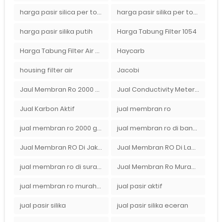
harga pasir silica per ton per kg
harga pasir silika per ton per kg
harga pasir silika putih
Harga Tabung Filter 1054
Harga Tabung Filter Air Sumur
Haycarb
housing filter air
Jacobi
Jaul Membran Ro 2000 GPD Harga Murah
Jual Conductivity Meter Lutron
Jual Karbon Aktif
jual membran ro
jual membran ro 2000 gpd murah
jual membran ro di bandung
Jual Membran RO Di Jakarta Selatan
Jual Membran RO Di Lampung
jual membran ro di surabaya
Jual Membran Ro Murah : 082140002080
jual membran ro murah surabaya
jual pasir aktif
jual pasir silika
jual pasir silika eceran