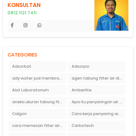
KONSULTAN
0812 1121 7411
CATEGORIES
Adsorbat
Adsorpsi
ady water jual membran ro 2000 gpd harganya sangat murah
agen tabung filter air di bandung
Alat Laboratorium
Amberlite
aneka ukuran tabung filter air
Apa itu penyaringan air secara umum
Calgon
Cara kerja penyaring air Ady Water dengan tabung FRP berisikan lapisan media filter air
cara memesan filter air Ady Wate
Carbotech