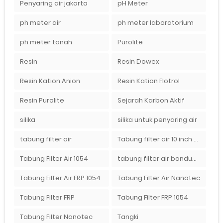
Penyaring air jakarta
pH Meter
ph meter air
ph meter laboratorium
ph meter tanah
Purolite
Resin
Resin Dowex
Resin Kation Anion
Resin Kation Flotrol
Resin Purolite
Sejarah Karbon Aktif
silika
silika untuk penyaring air
tabung filter air
Tabung filter air 10 inch Agen tabung filter nanotec di bandung"
Tabung Filter Air 1054
tabung filter air bandung
Tabung Filter Air FRP 1054
Tabung Filter Air Nanotec
Tabung Filter FRP
Tabung Filter FRP 1054
Tabung Filter Nanotec
Tangki