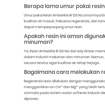
Berapa lama umur pakai resin 
Umur pakai Resin Amberlite IR 120 Na umumnya b
kualitas air masuk, frekuensi regenerasi, dan k
dapat memperpanjang umur resin.
Apakah resin ini aman diguna
minuman?
Ya, Resin Amberlite IR 120 Na dari Ady Water memi
dalam industri makanan dan minuman. Namun, p
secara teratur agar kualitas air tetap terjaga.
Bagaimana cara melakukan re
Regenerasi resin dilakukan dengan menggunakan 
menggantikan ion Ca²⁺ dan Mg²⁺ yang telah tert
otomatis pada sistem water softener industri d
diproses.