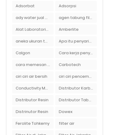
Adsorbat
Adsorpsi
ady water jual membran ro 2000 gpd harganya sangat murah
agen tabung filter air di bandung
Alat Laboratorium
Amberlite
aneka ukuran tabung filter air
Apa itu penyaringan air secara umum
Calgon
Cara kerja penyaring air Ady Water dengan tabung FRP berisikan lapisan media filter air
cara memesan filter air Ady Wate
Carbotech
ciri ciri air bersih
ciri ciri pencemaran air sumur bor di rumah
Conductivity Meter
Distributor Karbon Aktif
Distributor Resin
Distributor Tabung Filter Air FRP1054 di Bandung
Distrinutor Resin
Dowex
Ferolite Tohkemy
filter air