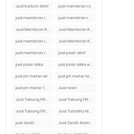
Jual Karbon Aktif
jual membran ro
jual membran ro 2000 gpd murah
jual membran ro di bandung
Jual Membran RO Di Jakarta Selatan
Jual Membran RO Di Lampung
jual membran ro di surabaya
Jual Membran Ro Murah : 082140002080
jual membran ro murah surabaya
jual pasir aktif
jual pasir silika
jual pasir silika eceran
jual ph meter air
jual ph meter laboratorium
jual ph meter tanah
Jual resin
Jual Tabung Filter Air
Jual Tabung Filter Air Murah
Jual Tabung Filter Air Surabaya
Jual Turbidity Meter Harga Murah Di Sulawesi
jual zeolit
Jual Zeolit Alam Murah Di Surabaya