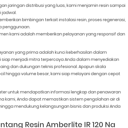
an jaringan distribusi yang luas, kami menjamin resin sampai
 jadwal.
berikan bimbingan terkait instalasi resin, proses regenerasi,
ama penggunaan.
men kami adalah memberikan pelayanan yang responsif dan
ayanan yang prima adalah kunci keberhasilan dalam
i siap menjadi mitra terpercaya Anda dalam menyediakan
rsaing dan dukungan teknis profesional. Apapun skala
cil hingga volume besar, kami siap melayani dengan cepat
ater untuk mendapatkan informasi lengkap dan penawaran
sama kami, Anda dapat memastikan sistem pengolahan air di
sehingga mendukung kelangsungan bisnis dan produksi Anda
tang Resin Amberlite IR 120 Na