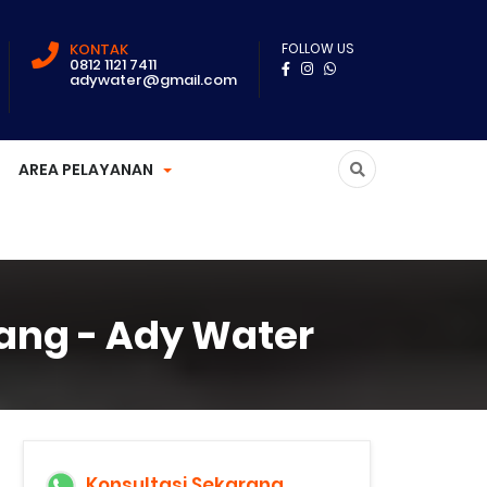
KONTAK
FOLLOW US
0812 1121 7411
adywater@gmail.com
AREA PELAYANAN
wang - Ady Water
Konsultasi Sekarang