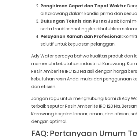
Pengiriman Cepat dan Tepat Waktu:
Deng
di Karawang dalam kondisi prima dan sesuai
Dukungan Teknis dan Purna Jual:
Kami mem
serta troubleshooting jika dibutuhkan sel
Pelayanan Ramah dan Profesional:
Komit
solutif untuk kepuasan pelanggan.
Ady Water percaya bahwa kualitas produk dan l
memenuhi kebutuhan industri di Karawang. Kam
Resin Amberlite IRC 120 Na asli dengan harga be
kebutuhan resin Anda, mulai dari penggunaan ke
dan efisien.
Jangan ragu untuk menghubungi kami di Ady W
terbaik seputar Resin Amberlite IRC 120 Na. Ber
Karawang berjalan lancar, aman, dan efisien, 
dengan optimal.
FAQ: Pertanyaan Umum Ten