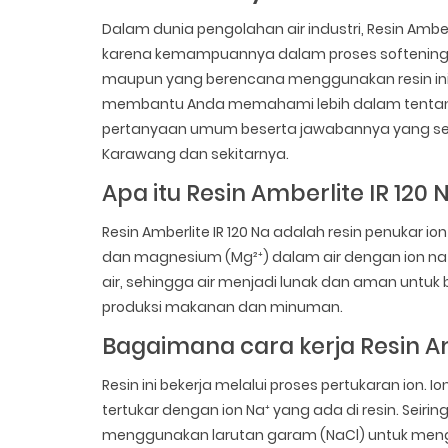
Dalam dunia pengolahan air industri, Resin Amber
karena kemampuannya dalam proses softening d
maupun yang berencana menggunakan resin ini,
membantu Anda memahami lebih dalam tentang Re
pertanyaan umum beserta jawabannya yang seri
Karawang dan sekitarnya.
Apa itu Resin Amberlite IR 120 
Resin Amberlite IR 120 Na adalah resin penukar i
dan magnesium (Mg²⁺) dalam air dengan ion natr
air, sehingga air menjadi lunak dan aman untuk be
produksi makanan dan minuman.
Bagaimana cara kerja Resin Am
Resin ini bekerja melalui proses pertukaran ion.
tertukar dengan ion Na⁺ yang ada di resin. Seirin
menggunakan larutan garam (NaCl) untuk men