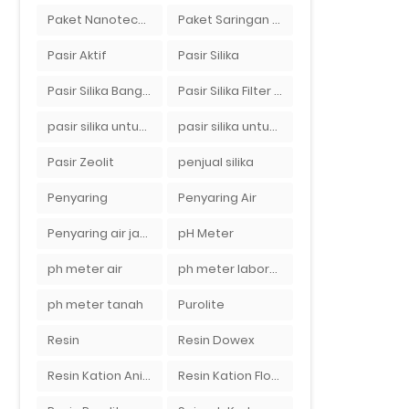
Paket Nanotech Filter Air
Paket Saringan Filter Air
Pasir Aktif
Pasir Silika
Pasir Silika Bangka
Pasir Silika Filter Air
pasir silika untuk boiler
pasir silika untuk filter air
Pasir Zeolit
penjual silika
Penyaring
Penyaring Air
Penyaring air jakarta
pH Meter
ph meter air
ph meter laboratorium
ph meter tanah
Purolite
Resin
Resin Dowex
Resin Kation Anion
Resin Kation Flotrol