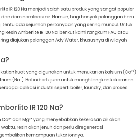
lite IR 120 Na menjadi salah satu produk yang sangat populer
an demineralisasi air. Namun, bagi banyak pelanggan baru
 tentu ada sejumlah pertanyaan yang sering muncul. Untuk
sin Amberlite IR 120 Na, berikut kami rangkum FAQ atau
ng diajukan pelanggan Ady Water, khususnya di wilayah
Na?
on kation kuat yang digunakan untuk menukar ion kalsium (Ca²⁺)
ium (Na⁺). Hal ini bertujuan untuk menghilangkan kekerasan
rbagai aplikasi industri seperti boiler, laundry, dan proses
berlite IR 120 Na?
 Ion Ca²⁺ dan Mg²⁺ yang menyebabkan kekerasan air akan
g waktu, resin akan jenuh dan perlu diregenerasi
gembalikan kemampuan tukar ionnya.