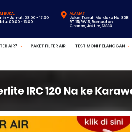
M BUKA:
ALAMAT
nin - Jumat: 08:00 - 17:00
Jalan Tanah Merdeka No. 80B
btu: 09:00 - 13:00
RT.15/RW.5, Rambutan
Ciracas, Jaktim, 13830
LTER AIR?
PAKET FILTER AIR
TESTIMONI PELANGGAN
rlite IRC 120 Na ke Kara