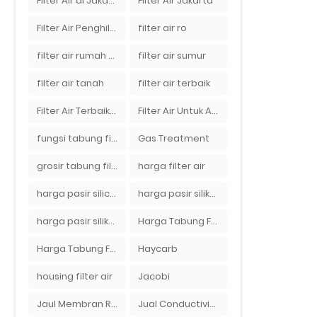
Filter Air di Jakarta
Filter Air Jakarta
Filter Air Penghilang Bau
filter air ro
filter air rumah tangga
filter air sumur
filter air tanah
filter air terbaik
Filter Air Terbaik di Jakarta
Filter Air Untuk Aquarium
fungsi tabung filter
Gas Treatment
grosir tabung filter air
harga filter air
harga pasir silica per ton per kg
harga pasir silika per ton per kg
harga pasir silika putih
Harga Tabung Filter 1054
Harga Tabung Filter Air Sumur
Haycarb
housing filter air
Jacobi
Jaul Membran Ro 2000 GPD Harga Murah
Jual Conductivity Meter Lutron