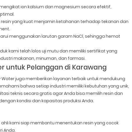
engikat ion kalsium dan magnesium secara efektif,
ptimal.
r resin yang kuat menjamin ketahanan terhadap tekanan dan
ment.
harui menggunakan larutan garam NaCl, sehingga hemat
duk kami telah lolos uji mutu dan memiliki sertifikat yang
ustri makanan, minuman, dan farmasi.
er untuk Pelanggan di Karawang
Ady Water juga memberikan layanan terbaik untuk mendukung
mahami bahwa setiap industri memiliki kebutuhan yang unik,
asi teknis secara gratis agar Anda bisa memilih resin dan
 dengan kondisi dan kapasitas produksi Anda.
 ahli kami siap membantu menentukan resin yang cocok
ri Anda.