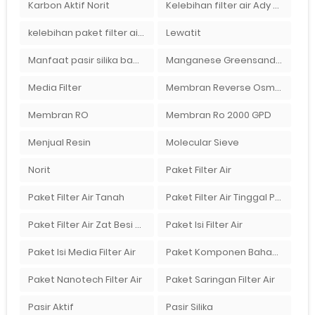
Karbon Aktif Norit
Kelebihan filter air Ady Water untuk menyaring air sumur bor di rumah"
kelebihan paket filter air Ady Water
Lewatit
Manfaat pasir silika bagi kehidupan
Manganese Greensand Plus
Media Filter
Membran Reverse Osmosis
Membran RO
Membran Ro 2000 GPD
Menjual Resin
Molecular Sieve
Norit
Paket Filter Air
Paket Filter Air Tanah
Paket Filter Air Tinggal Pasang
Paket Filter Air Zat Besi Tinggi
Paket Isi Filter Air
Paket Isi Media Filter Air
Paket Komponen Bahan Filter Air
Paket Nanotech Filter Air
Paket Saringan Filter Air
Pasir Aktif
Pasir Silika