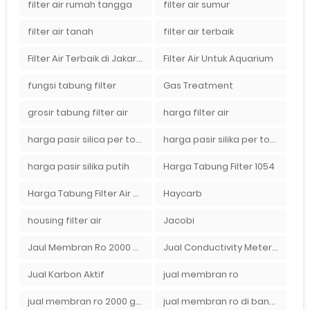
filter air rumah tangga
filter air sumur
filter air tanah
filter air terbaik
Filter Air Terbaik di Jakarta
Filter Air Untuk Aquarium
fungsi tabung filter
Gas Treatment
grosir tabung filter air
harga filter air
harga pasir silica per ton per kg
harga pasir silika per ton per kg
harga pasir silika putih
Harga Tabung Filter 1054
Harga Tabung Filter Air Sumur
Haycarb
housing filter air
Jacobi
Jaul Membran Ro 2000 GPD Harga Murah
Jual Conductivity Meter Lutron
Jual Karbon Aktif
jual membran ro
jual membran ro 2000 gpd murah
jual membran ro di bandung