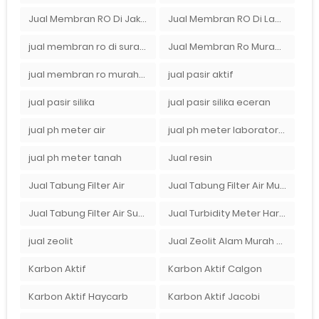
Jual Membran RO Di Jakarta Selatan
Jual Membran RO Di Lampung
jual membran ro di surabaya
Jual Membran Ro Murah : 082140002080
jual membran ro murah surabaya
jual pasir aktif
jual pasir silika
jual pasir silika eceran
jual ph meter air
jual ph meter laboratorium
jual ph meter tanah
Jual resin
Jual Tabung Filter Air
Jual Tabung Filter Air Murah
Jual Tabung Filter Air Surabaya
Jual Turbidity Meter Harga Murah Di Sulawesi
jual zeolit
Jual Zeolit Alam Murah Di Surabaya
Karbon Aktif
Karbon Aktif Calgon
Karbon Aktif Haycarb
Karbon Aktif Jacobi