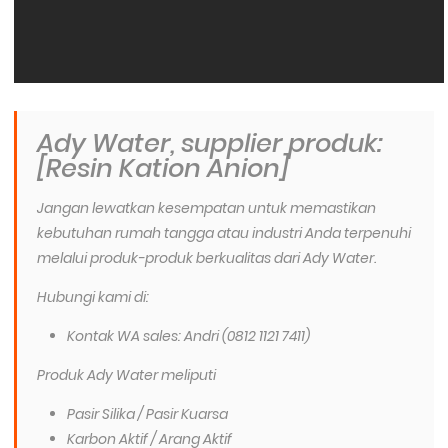
Ady Water, supplier produk:
[Resin Kation Anion]
Jangan lewatkan kesempatan untuk memastikan
kebutuhan rumah tangga atau industri Anda terpenuhi
melalui produk-produk berkualitas dari Ady Water.
Hubungi kami di:
Kontak WA sales: Andri (0812 1121 7411)
Produk Ady Water meliputi
Pasir Silika / Pasir Kuarsa
Karbon Aktif / Arang Aktif