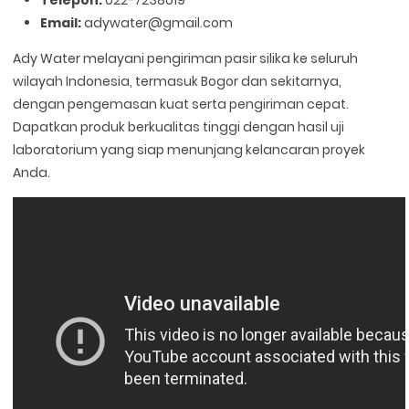
Email:
adywater@gmail.com
Ady Water melayani pengiriman pasir silika ke seluruh
wilayah Indonesia, termasuk Bogor dan sekitarnya,
dengan pengemasan kuat serta pengiriman cepat.
Dapatkan produk berkualitas tinggi dengan hasil uji
laboratorium yang siap menunjang kelancaran proyek
Anda.