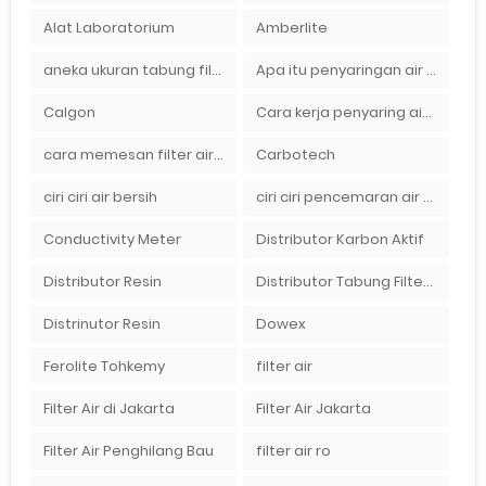
Alat Laboratorium
Amberlite
aneka ukuran tabung filter air
Apa itu penyaringan air secara umum
Calgon
Cara kerja penyaring air Ady Water dengan tabung FRP berisikan lapisan media filter air
cara memesan filter air Ady Wate
Carbotech
ciri ciri air bersih
ciri ciri pencemaran air sumur bor di rumah
Conductivity Meter
Distributor Karbon Aktif
Distributor Resin
Distributor Tabung Filter Air FRP1054 di Bandung
Distrinutor Resin
Dowex
Ferolite Tohkemy
filter air
Filter Air di Jakarta
Filter Air Jakarta
Filter Air Penghilang Bau
filter air ro