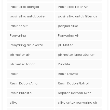
Pasir Silika Bangka
Pasir Silika Filter Air
pasir silika untuk boiler
pasir silika untuk filter air
Pasir Zeolit
penjual silika
Penyaring
Penyaring Air
Penyaring air jakarta
pH Meter
ph meter air
ph meter laboratorium
ph meter tanah
Purolite
Resin
Resin Dowex
Resin Kation Anion
Resin Kation Flotrol
Resin Purolite
Sejarah Karbon Aktif
silika
silika untuk penyaring air