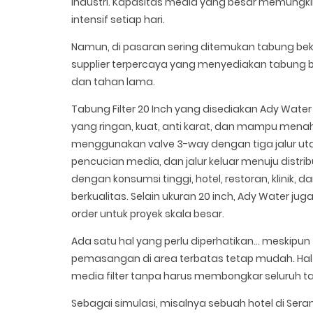
industri. Kapasitas media yang besar memungkin
intensif setiap hari.
Namun, di pasaran sering ditemukan tabung bek
supplier terpercaya yang menyediakan tabung ba
dan tahan lama.
Tabung Filter 20 Inch yang disediakan Ady Water u
yang ringan, kuat, anti karat, dan mampu menah
menggunakan valve 3-way dengan tiga jalur uta
pencucian media, dan jalur keluar menuju distribu
dengan konsumsi tinggi, hotel, restoran, klinik, d
berkualitas. Selain ukuran 20 inch, Ady Water j
order untuk proyek skala besar.
Ada satu hal yang perlu diperhatikan… meskipun
pemasangan di area terbatas tetap mudah. Hal 
media filter tanpa harus membongkar seluruh t
Sebagai simulasi, misalnya sebuah hotel di S