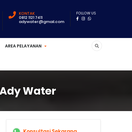
KONTAK
FOLLOW US
0812 1121 7411
adywater@gmail.com
AREA PELAYANAN
g Ady Water
Konsultasi Sekarang