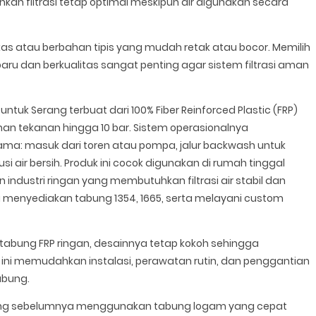
kan filtrasi tetap optimal meskipun air digunakan secara
as atau berbahan tipis yang mudah retak atau bocor. Memilih
ru dan berkualitas sangat penting agar sistem filtrasi aman
ntuk Serang terbuat dari 100% Fiber Reinforced Plastic (FRP)
an tekanan hingga 10 bar. Sistem operasionalnya
ma: masuk dari toren atau pompa, jalur backwash untuk
si air bersih. Produk ini cocok digunakan di rumah tinggal
an industri ringan yang membutuhkan filtrasi air stabil dan
uga menyediakan tabung 1354, 1665, serta melayani custom
 tabung FRP ringan, desainnya tetap kokoh sehingga
ini memudahkan instalasi, perawatan rutin, dan penggantian
abung.
erang sebelumnya menggunakan tabung logam yang cepat