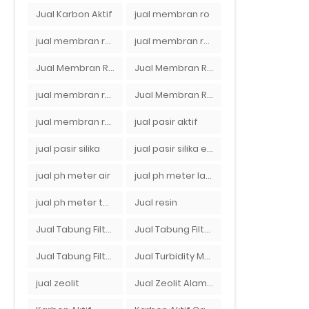
Jual Karbon Aktif
jual membran ro
jual membran ro 2000 gpd murah
jual membran ro di bandung
Jual Membran RO Di Jakarta Selatan
Jual Membran RO Di Lampung
jual membran ro di surabaya
Jual Membran Ro Murah : 082140002080
jual membran ro murah surabaya
jual pasir aktif
jual pasir silika
jual pasir silika eceran
jual ph meter air
jual ph meter laboratorium
jual ph meter tanah
Jual resin
Jual Tabung Filter Air
Jual Tabung Filter Air Murah
Jual Tabung Filter Air Surabaya
Jual Turbidity Meter Harga Murah Di Sulawesi
jual zeolit
Jual Zeolit Alam Murah Di Surabaya