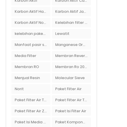
Karbon Aktif
Karbon Aktif Calgon
Karbon Aktif Haycarb
Karbon Aktif Jacobi
Karbon Aktif Norit
Kelebihan filter air Ady Water untuk menyaring air sumur bor di rumah"
kelebihan paket filter air Ady Water
Lewatit
Manfaat pasir silika bagi kehidupan
Manganese Greensand Plus
Media Filter
Membran Reverse Osmosis
Membran RO
Membran Ro 2000 GPD
Menjual Resin
Molecular Sieve
Norit
Paket Filter Air
Paket Filter Air Tanah
Paket Filter Air Tinggal Pasang
Paket Filter Air Zat Besi Tinggi
Paket Isi Filter Air
Paket Isi Media Filter Air
Paket Komponen Bahan Filter Air