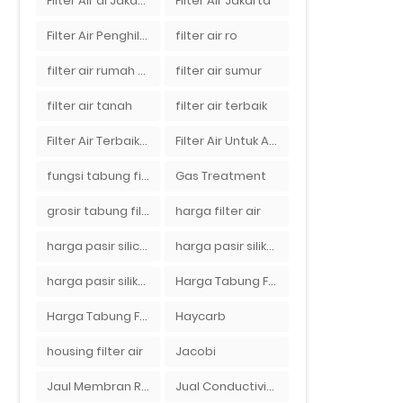
Filter Air di Jakarta
Filter Air Jakarta
Filter Air Penghilang Bau
filter air ro
filter air rumah tangga
filter air sumur
filter air tanah
filter air terbaik
Filter Air Terbaik di Jakarta
Filter Air Untuk Aquarium
fungsi tabung filter
Gas Treatment
grosir tabung filter air
harga filter air
harga pasir silica per ton per kg
harga pasir silika per ton per kg
harga pasir silika putih
Harga Tabung Filter 1054
Harga Tabung Filter Air Sumur
Haycarb
housing filter air
Jacobi
Jaul Membran Ro 2000 GPD Harga Murah
Jual Conductivity Meter Lutron