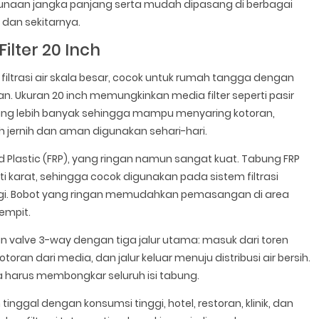
ggunaan jangka panjang serta mudah dipasang di berbagai
 dan sekitarnya.
ilter 20 Inch
 filtrasi air skala besar, cocok untuk rumah tangga dengan
ngan. Ukuran 20 inch memungkinkan media filter seperti pasir
pung lebih banyak sehingga mampu menyaring kotoran,
bih jernih dan aman digunakan sehari-hari.
ed Plastic (FRP), yang ringan namun sangat kuat. Tabung FRP
karat, sehingga cocok digunakan pada sistem filtrasi
gi. Bobot yang ringan memudahkan pemasangan di area
empit.
valve 3-way dengan tiga jalur utama: masuk dari toren
an dari media, dan jalur keluar menuju distribusi air bersih.
 harus membongkar seluruh isi tabung.
inggal dengan konsumsi tinggi, hotel, restoran, klinik, dan