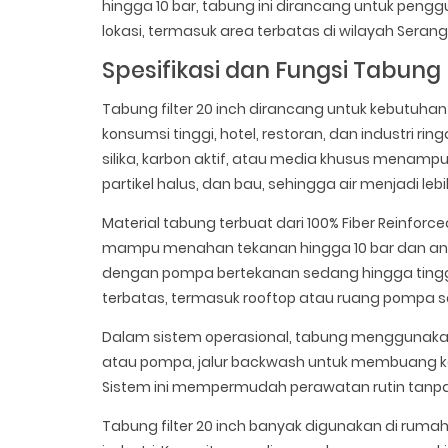
hingga 10 bar, tabung ini dirancang untuk pen
lokasi, termasuk area terbatas di wilayah Serang
Spesifikasi dan Fungsi Tabung F
Tabung filter 20 inch dirancang untuk kebutuhan
konsumsi tinggi, hotel, restoran, dan industri ri
silika, karbon aktif, atau media khusus menam
partikel halus, dan bau, sehingga air menjadi le
Material tabung terbuat dari 100% Fiber Reinforc
mampu menahan tekanan hingga 10 bar dan anti 
dengan pompa bertekanan sedang hingga ting
terbatas, termasuk rooftop atau ruang pompa s
Dalam sistem operasional, tabung menggunakan 
atau pompa, jalur backwash untuk membuang kotor
Sistem ini mempermudah perawatan rutin tanpa
Tabung filter 20 inch banyak digunakan di rumah t