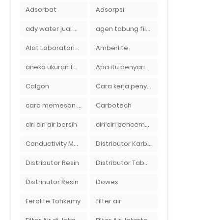
Adsorbat
Adsorpsi
ady water jual membran ro 2000 gpd harganya sangat murah
agen tabung filter air di bandung
Alat Laboratorium
Amberlite
aneka ukuran tabung filter air
Apa itu penyaringan air secara umum
Calgon
Cara kerja penyaring air Ady Water dengan tabung FRP berisikan lapisan media filter air
cara memesan filter air Ady Wate
Carbotech
ciri ciri air bersih
ciri ciri pencemaran air sumur bor di rumah
Conductivity Meter
Distributor Karbon Aktif
Distributor Resin
Distributor Tabung Filter Air FRP1054 di Bandung
Distrinutor Resin
Dowex
Ferolite Tohkemy
filter air