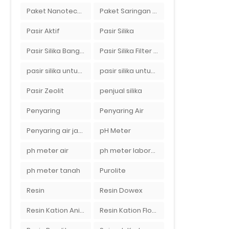
Paket Nanotech Filter Air
Paket Saringan Filter Air
Pasir Aktif
Pasir Silika
Pasir Silika Bangka
Pasir Silika Filter Air
pasir silika untuk boiler
pasir silika untuk filter air
Pasir Zeolit
penjual silika
Penyaring
Penyaring Air
Penyaring air jakarta
pH Meter
ph meter air
ph meter laboratorium
ph meter tanah
Purolite
Resin
Resin Dowex
Resin Kation Anion
Resin Kation Flotrol