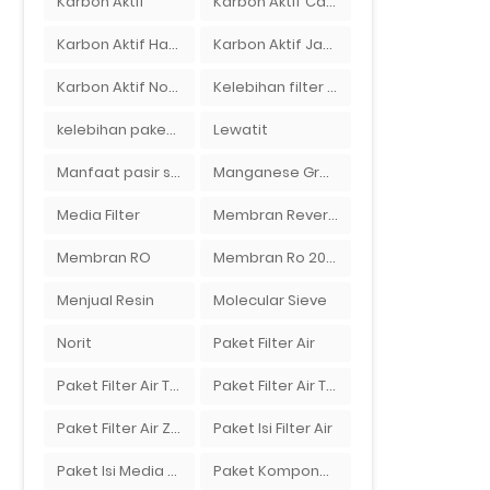
Karbon Aktif
Karbon Aktif Calgon
Karbon Aktif Haycarb
Karbon Aktif Jacobi
Karbon Aktif Norit
Kelebihan filter air Ady Water untuk menyaring air sumur bor di rumah"
kelebihan paket filter air Ady Water
Lewatit
Manfaat pasir silika bagi kehidupan
Manganese Greensand Plus
Media Filter
Membran Reverse Osmosis
Membran RO
Membran Ro 2000 GPD
Menjual Resin
Molecular Sieve
Norit
Paket Filter Air
Paket Filter Air Tanah
Paket Filter Air Tinggal Pasang
Paket Filter Air Zat Besi Tinggi
Paket Isi Filter Air
Paket Isi Media Filter Air
Paket Komponen Bahan Filter Air