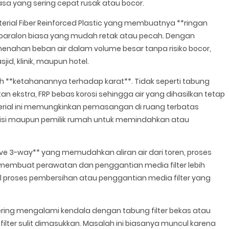
iasa yang sering cepat rusak atau bocor.
terial Fiber Reinforced Plastic yang membuatnya **ringan
paralon biasa yang mudah retak atau pecah. Dengan
menahan beban air dalam volume besar tanpa risiko bocor,
d, klinik, maupun hotel.
 **ketahanannya terhadap karat**. Tidak seperti tabung
 ekstra, FRP bebas korosi sehingga air yang dihasilkan tetap
terial ini memungkinkan pemasangan di ruang terbatas
nisi maupun pemilik rumah untuk memindahkan atau
lve 3-way** yang memudahkan aliran air dari toren, proses
ini membuat perawatan dan penggantian media filter lebih
soal proses pembersihan atau penggantian media filter yang
ering mengalami kendala dengan tabung filter bekas atau
 filter sulit dimasukkan. Masalah ini biasanya muncul karena