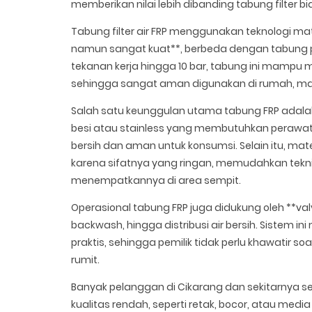
memberikan nilai lebih dibanding tabung filter b
Tabung filter air FRP menggunakan teknologi ma
namun sangat kuat**, berbeda dengan tabung 
tekanan kerja hingga 10 bar, tabung ini mampu 
sehingga sangat aman digunakan di rumah, masji
Salah satu keunggulan utama tabung FRP adalah
besi atau stainless yang membutuhkan perawatan
bersih dan aman untuk konsumsi. Selain itu, ma
karena sifatnya yang ringan, memudahkan tek
menempatkannya di area sempit.
Operasional tabung FRP juga didukung oleh **va
backwash, hingga distribusi air bersih. Sistem 
praktis, sehingga pemilik tidak perlu khawatir 
rumit.
Banyak pelanggan di Cikarang dan sekitarnya s
kualitas rendah, seperti retak, bocor, atau media