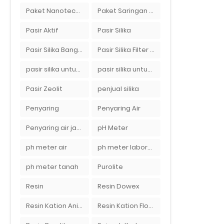
Paket Nanotech Filter Air
Paket Saringan Filter Air
Pasir Aktif
Pasir Silika
Pasir Silika Bangka
Pasir Silika Filter Air
pasir silika untuk boiler
pasir silika untuk filter air
Pasir Zeolit
penjual silika
Penyaring
Penyaring Air
Penyaring air jakarta
pH Meter
ph meter air
ph meter laboratorium
ph meter tanah
Purolite
Resin
Resin Dowex
Resin Kation Anion
Resin Kation Flotrol