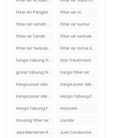
Filter Air di Jakarta
Filter Air Jakarta
Filter Air Penghilang Bau
filter air ro
filter air rumah tangga
filter air sumur
filter air tanah
filter air terbaik
Filter Air Terbaik di Jakarta
Filter Air Untuk Aquarium
fungsi tabung filter
Gas Treatment
grosir tabung filter air
harga filter air
harga pasir silica per ton per kg
harga pasir silika per ton per kg
harga pasir silika putih
Harga Tabung Filter 1054
Harga Tabung Filter Air Sumur
Haycarb
housing filter air
Jacobi
Jaul Membran Ro 2000 GPD Harga Murah
Jual Conductivity Meter Lutron