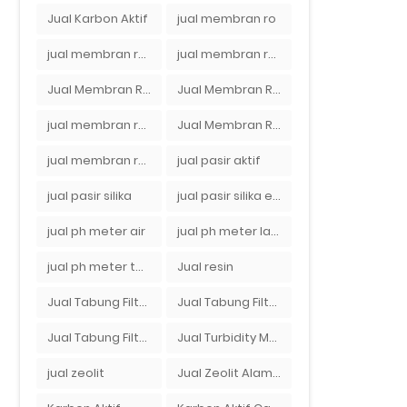
Jual Karbon Aktif
jual membran ro
jual membran ro 2000 gpd murah
jual membran ro di bandung
Jual Membran RO Di Jakarta Selatan
Jual Membran RO Di Lampung
jual membran ro di surabaya
Jual Membran Ro Murah : 082140002080
jual membran ro murah surabaya
jual pasir aktif
jual pasir silika
jual pasir silika eceran
jual ph meter air
jual ph meter laboratorium
jual ph meter tanah
Jual resin
Jual Tabung Filter Air
Jual Tabung Filter Air Murah
Jual Tabung Filter Air Surabaya
Jual Turbidity Meter Harga Murah Di Sulawesi
jual zeolit
Jual Zeolit Alam Murah Di Surabaya