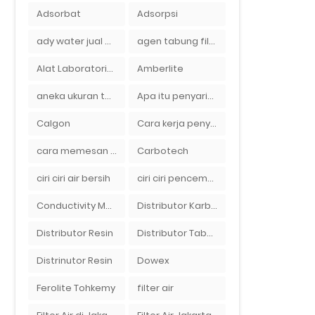
Adsorbat
Adsorpsi
ady water jual membran ro 2000 gpd harganya sangat murah
agen tabung filter air di bandung
Alat Laboratorium
Amberlite
aneka ukuran tabung filter air
Apa itu penyaringan air secara umum
Calgon
Cara kerja penyaring air Ady Water dengan tabung FRP berisikan lapisan media filter air
cara memesan filter air Ady Wate
Carbotech
ciri ciri air bersih
ciri ciri pencemaran air sumur bor di rumah
Conductivity Meter
Distributor Karbon Aktif
Distributor Resin
Distributor Tabung Filter Air FRP1054 di Bandung
Distrinutor Resin
Dowex
Ferolite Tohkemy
filter air