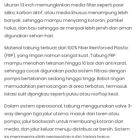
Ukuran 13 inch memungkinkan media filter seperti pasir
silika, karbon aktif, atau media khusus menampung lebih
banyak, sehingga mampu menyaring kotoran, partikel
halus, dan bau sehingga air menjadi lebih jernih dan aman
digunakan sehari-hari.
Material tabung terbuat dari 100% Fiber Reinforced Plastic
(FRP), yang ringan namun sangat kuat. Tabung FRP
mampu menahan tekanan hingga 10 bar dan anti karat,
sehingga cocok digunakan pada sistem filtrasi dengan
pompa bertekanan sedang hingga tinggi. Bobot ringan
memudahkan pemasangan di area terbatas, termasuk
lokasi sulit dijangkau seperti pulau atau rooftop kecil.
Dalam sistem operasional, tabung menggunakan valve 3-
way dengan tiga jalur utama: masuk dari toren atau
pompa, jalur backwash untuk membuang kotoran dari
media, dan jalur keluar menuju distribusi air bersih. Sistem
ini mempermudah perawatan rutin tanpa harus