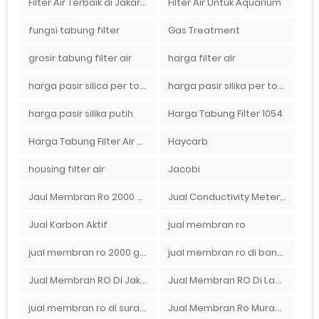
Filter Air Terbaik di Jakarta
Filter Air Untuk Aquarium
fungsi tabung filter
Gas Treatment
grosir tabung filter air
harga filter air
harga pasir silica per ton per kg
harga pasir silika per ton per kg
harga pasir silika putih
Harga Tabung Filter 1054
Harga Tabung Filter Air Sumur
Haycarb
housing filter air
Jacobi
Jaul Membran Ro 2000 GPD Harga Murah
Jual Conductivity Meter Lutron
Jual Karbon Aktif
jual membran ro
jual membran ro 2000 gpd murah
jual membran ro di bandung
Jual Membran RO Di Jakarta Selatan
Jual Membran RO Di Lampung
jual membran ro di surabaya
Jual Membran Ro Murah : 082140002080