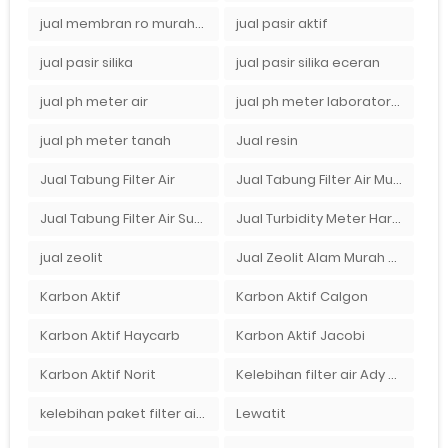
jual membran ro murah surabaya
jual pasir aktif
jual pasir silika
jual pasir silika eceran
jual ph meter air
jual ph meter laboratorium
jual ph meter tanah
Jual resin
Jual Tabung Filter Air
Jual Tabung Filter Air Murah
Jual Tabung Filter Air Surabaya
Jual Turbidity Meter Harga Murah Di Sulawesi
jual zeolit
Jual Zeolit Alam Murah Di Surabaya
Karbon Aktif
Karbon Aktif Calgon
Karbon Aktif Haycarb
Karbon Aktif Jacobi
Karbon Aktif Norit
Kelebihan filter air Ady Water untuk menyaring air sumur bor di rumah"
kelebihan paket filter air Ady Water
Lewatit