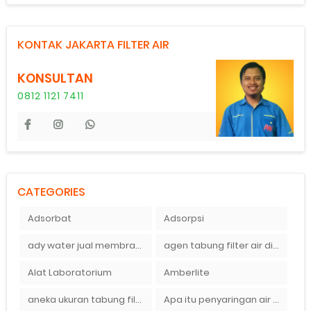
KONTAK JAKARTA FILTER AIR
KONSULTAN
0812 1121 7411
CATEGORIES
Adsorbat
Adsorpsi
ady water jual membran ro 2000 gpd harganya sangat murah
agen tabung filter air di bandung
Alat Laboratorium
Amberlite
aneka ukuran tabung filter air
Apa itu penyaringan air secara umum