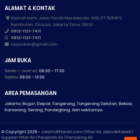
ALAMAT & KONTAK
Alamat kami: Jalan Tanah Merdeka No. 80B, RT.15/RW.5
Rambutan, Ciracas, Jakarta Timur 13830
0812-1121-7411
0812-1121-7411
adywater@gmail.com
JAM BUKA
Senin – Jum'at:
08:00 – 17:00
Sabtu:
09:00 – 13:00
AREA PEMASANGAN
Jakarta, Bogor, Depok, Tangerang, Tangerang Selatan, Bekasi,
Karawang, Serang, Pandeglang, dan sekitarnya
© Copyright
2026 -
JakartaFilterAir.com | Filter Air Jabodetabek |
Supplier Filter Air | Penjernih Air | Penyaring Air