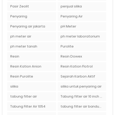
Pasir Zeolit
penjual silika
Penyaring
Penyaring Air
Penyaring air jakarta
pH Meter
ph meter air
ph meter laboratorium
ph meter tanah
Purolite
Resin
Resin Dowex
Resin Kation Anion
Resin Kation Flotrol
Resin Purolite
Sejarah Karbon Aktif
silika
silika untuk penyaring air
tabung filter air
Tabung filter air 10 inch Agen tabung filter nanotec di bandung"
Tabung Filter Air 1054
tabung filter air bandung