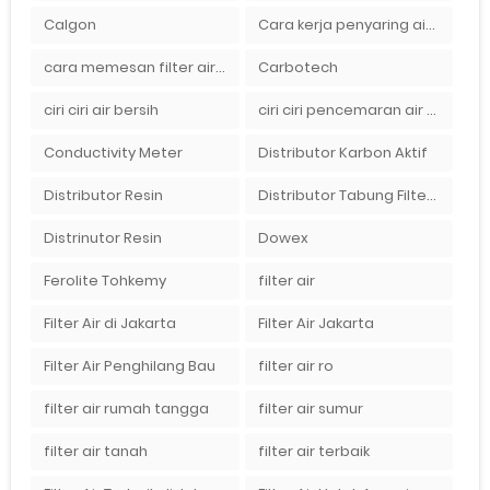
Calgon
Cara kerja penyaring air Ady Water dengan tabung FRP berisikan lapisan media filter air
cara memesan filter air Ady Wate
Carbotech
ciri ciri air bersih
ciri ciri pencemaran air sumur bor di rumah
Conductivity Meter
Distributor Karbon Aktif
Distributor Resin
Distributor Tabung Filter Air FRP1054 di Bandung
Distrinutor Resin
Dowex
Ferolite Tohkemy
filter air
Filter Air di Jakarta
Filter Air Jakarta
Filter Air Penghilang Bau
filter air ro
filter air rumah tangga
filter air sumur
filter air tanah
filter air terbaik