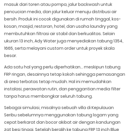
masuk dari toren atau pompa, jalur backwash untuk
pencucian media, dan jalur keluar menuju distribusi air
bersih. Produk ini cocok digunakan di rumah tinggal, kos-
kosan, masjid, restoran, hotel, dan usaha laundry yang
membutuhkan filtrasi air stabil dan berkualitas. Selain
ukuran 13 inch, Ady Water juga menyediakan tabung 1354,
1665, serta melayani custom order untuk proyek skala
besar.
Ada satu hal yang perlu diperhatikan… meskipun tabung
FRP ringan, desainnya tetap kokoh sehingga pemasangan
di area terbatas tetap mudah. Hal ini memudahkan
instalasi, perawatan rutin, dan penggantian media filter
tanpa harus membongkar seluruh tabung.
Sebagai simulasi, misalnya sebuah villa di Kepulauan
Seribu sebelumnya menggunakan tabung logam yang
cepat berkarat dan bocor akibat air dengan kandungan
zat besi tinggi. Setelah beralih ke tabung FRP 13 inch Blue