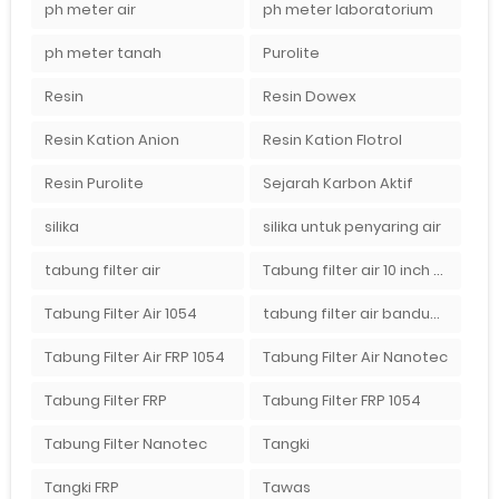
ph meter air
ph meter laboratorium
ph meter tanah
Purolite
Resin
Resin Dowex
Resin Kation Anion
Resin Kation Flotrol
Resin Purolite
Sejarah Karbon Aktif
silika
silika untuk penyaring air
tabung filter air
Tabung filter air 10 inch Agen tabung filter nanotec di bandung"
Tabung Filter Air 1054
tabung filter air bandung
Tabung Filter Air FRP 1054
Tabung Filter Air Nanotec
Tabung Filter FRP
Tabung Filter FRP 1054
Tabung Filter Nanotec
Tangki
Tangki FRP
Tawas