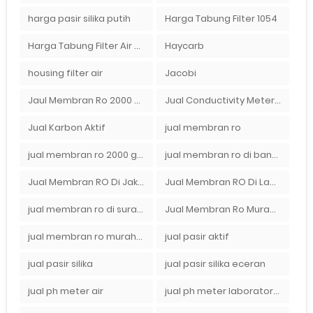
harga pasir silika putih
Harga Tabung Filter 1054
Harga Tabung Filter Air Sumur
Haycarb
housing filter air
Jacobi
Jaul Membran Ro 2000 GPD Harga Murah
Jual Conductivity Meter Lutron
Jual Karbon Aktif
jual membran ro
jual membran ro 2000 gpd murah
jual membran ro di bandung
Jual Membran RO Di Jakarta Selatan
Jual Membran RO Di Lampung
jual membran ro di surabaya
Jual Membran Ro Murah : 082140002080
jual membran ro murah surabaya
jual pasir aktif
jual pasir silika
jual pasir silika eceran
jual ph meter air
jual ph meter laboratorium