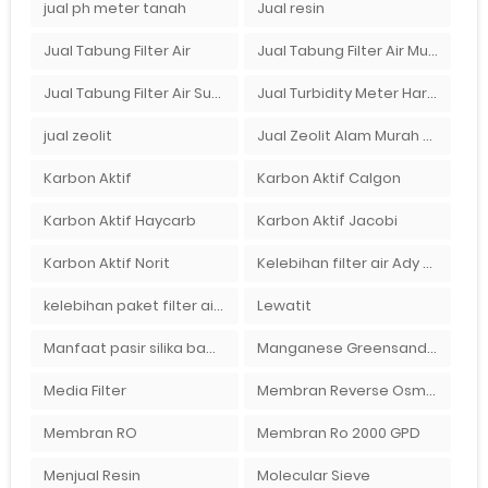
jual ph meter tanah
Jual resin
Jual Tabung Filter Air
Jual Tabung Filter Air Murah
Jual Tabung Filter Air Surabaya
Jual Turbidity Meter Harga Murah Di Sulawesi
jual zeolit
Jual Zeolit Alam Murah Di Surabaya
Karbon Aktif
Karbon Aktif Calgon
Karbon Aktif Haycarb
Karbon Aktif Jacobi
Karbon Aktif Norit
Kelebihan filter air Ady Water untuk menyaring air sumur bor di rumah"
kelebihan paket filter air Ady Water
Lewatit
Manfaat pasir silika bagi kehidupan
Manganese Greensand Plus
Media Filter
Membran Reverse Osmosis
Membran RO
Membran Ro 2000 GPD
Menjual Resin
Molecular Sieve