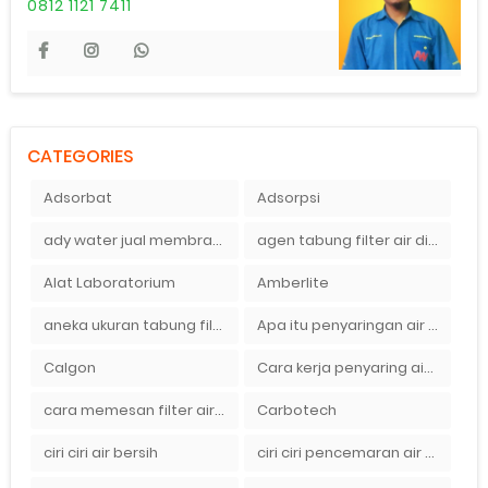
0812 1121 7411
CATEGORIES
Adsorbat
Adsorpsi
ady water jual membran ro 2000 gpd harganya sangat murah
agen tabung filter air di bandung
Alat Laboratorium
Amberlite
aneka ukuran tabung filter air
Apa itu penyaringan air secara umum
Calgon
Cara kerja penyaring air Ady Water dengan tabung FRP berisikan lapisan media filter air
cara memesan filter air Ady Wate
Carbotech
ciri ciri air bersih
ciri ciri pencemaran air sumur bor di rumah