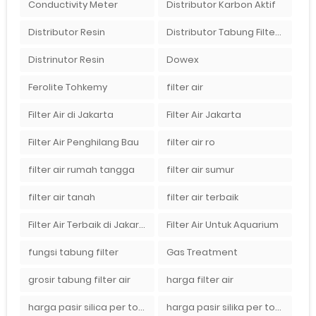
Conductivity Meter
Distributor Karbon Aktif
Distributor Resin
Distributor Tabung Filter Air FRP1054 di Bandung
Distrinutor Resin
Dowex
Ferolite Tohkemy
filter air
Filter Air di Jakarta
Filter Air Jakarta
Filter Air Penghilang Bau
filter air ro
filter air rumah tangga
filter air sumur
filter air tanah
filter air terbaik
Filter Air Terbaik di Jakarta
Filter Air Untuk Aquarium
fungsi tabung filter
Gas Treatment
grosir tabung filter air
harga filter air
harga pasir silica per ton per kg
harga pasir silika per ton per kg