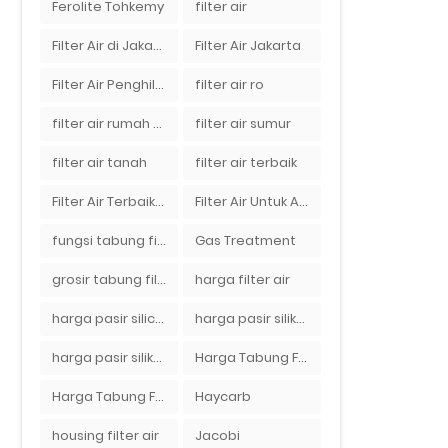
Ferolite Tohkemy
filter air
Filter Air di Jakarta
Filter Air Jakarta
Filter Air Penghilang Bau
filter air ro
filter air rumah tangga
filter air sumur
filter air tanah
filter air terbaik
Filter Air Terbaik di Jakarta
Filter Air Untuk Aquarium
fungsi tabung filter
Gas Treatment
grosir tabung filter air
harga filter air
harga pasir silica per ton per kg
harga pasir silika per ton per kg
harga pasir silika putih
Harga Tabung Filter 1054
Harga Tabung Filter Air Sumur
Haycarb
housing filter air
Jacobi