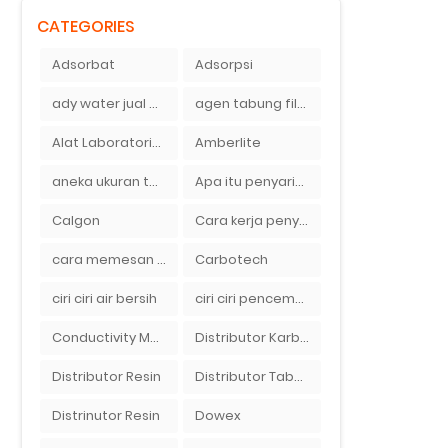
CATEGORIES
Adsorbat
Adsorpsi
ady water jual membran ro 2000 gpd harganya sangat murah
agen tabung filter air di bandung
Alat Laboratorium
Amberlite
aneka ukuran tabung filter air
Apa itu penyaringan air secara umum
Calgon
Cara kerja penyaring air Ady Water dengan tabung FRP berisikan lapisan media filter air
cara memesan filter air Ady Wate
Carbotech
ciri ciri air bersih
ciri ciri pencemaran air sumur bor di rumah
Conductivity Meter
Distributor Karbon Aktif
Distributor Resin
Distributor Tabung Filter Air FRP1054 di Bandung
Distrinutor Resin
Dowex