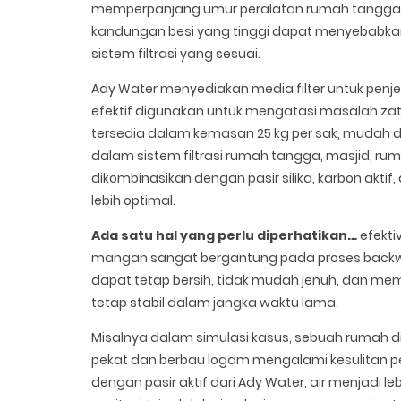
memperpanjang umur peralatan rumah tangga sep
kandungan besi yang tinggi dapat menyebabkan ke
sistem filtrasi yang sesuai.
Ady Water menyediakan media filter untuk penje
efektif digunakan untuk mengatasi masalah zat 
tersedia dalam kemasan 25 kg per sak, mudah dia
dalam sistem filtrasi rumah tangga, masjid, rumah
dikombinasikan dengan pasir silika, karbon aktif, 
lebih optimal.
Ada satu hal yang perlu diperhatikan…
efekti
mangan sangat bergantung pada proses backwa
dapat tetap bersih, tidak mudah jenuh, dan memi
tetap stabil dalam jangka waktu lama.
Misalnya dalam simulasi kasus, sebuah rumah d
pekat dan berbau logam mengalami kesulitan pen
dengan pasir aktif dari Ady Water, air menjadi l