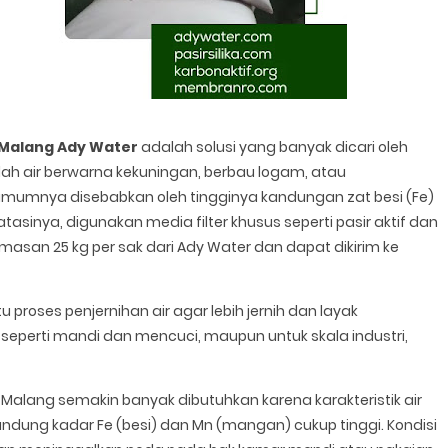
k Malang Ady Water
adalah solusi yang banyak dicari oleh
h air berwarna kekuningan, berbau logam, atau
 umumnya disebabkan oleh tingginya kandungan zat besi (Fe)
sinya, digunakan media filter khusus seperti pasir aktif dan
an 25 kg per sak dari Ady Water dan dapat dikirim ke
 proses penjernihan air agar lebih jernih dan layak
seperti mandi dan mencuci, maupun untuk skala industri,
ah Malang semakin banyak dibutuhkan karena karakteristik air
ung kadar Fe (besi) dan Mn (mangan) cukup tinggi. Kondisi