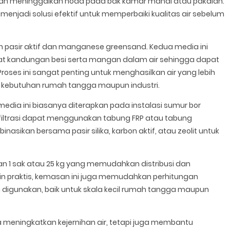
hkan meninggalkan noda pada bak kamar mandi atau pakaian.
menjadi solusi efektif untuk memperbaiki kualitas air sebelum
pasir aktif dan manganese greensand. Kedua media ini
at kandungan besi serta mangan dalam air sehingga dapat
 Proses ini sangat penting untuk menghasilkan air yang lebih
uk kebutuhan rumah tangga maupun industri.
media ini biasanya diterapkan pada instalasi sumur bor
m filtrasi dapat menggunakan tabung FRP atau tabung
asikan bersama pasir silika, karbon aktif, atau zeolit untuk
an 1 sak atau 25 kg yang memudahkan distribusi dan
lain praktis, kemasan ini juga memudahkan perhitungan
digunakan, baik untuk skala kecil rumah tangga maupun
 meningkatkan kejernihan air, tetapi juga membantu