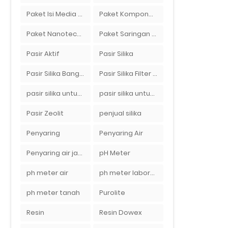
Paket Isi Media Filter Air
Paket Komponen Bahan Filter Air
Paket Nanotech Filter Air
Paket Saringan Filter Air
Pasir Aktif
Pasir Silika
Pasir Silika Bangka
Pasir Silika Filter Air
pasir silika untuk boiler
pasir silika untuk filter air
Pasir Zeolit
penjual silika
Penyaring
Penyaring Air
Penyaring air jakarta
pH Meter
ph meter air
ph meter laboratorium
ph meter tanah
Purolite
Resin
Resin Dowex