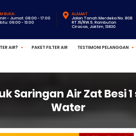
M BUKA:
ALAMAT
nin - Jumat: 08:00 - 17:00
Jalan Tanah Merdeka No. 80B
btu: 09:00 - 13:00
RT.15/RW.5, Rambutan
Ciracas, Jaktim, 13830
LTER AIR?
PAKET FILTER AIR
TESTIMONI PELANGGAN
tuk Saringan Air Zat Besi 
Water