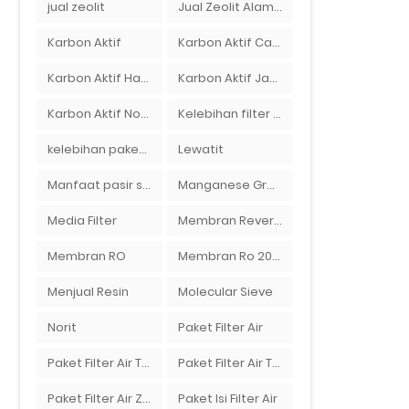
jual zeolit
Jual Zeolit Alam Murah Di Surabaya
Karbon Aktif
Karbon Aktif Calgon
Karbon Aktif Haycarb
Karbon Aktif Jacobi
Karbon Aktif Norit
Kelebihan filter air Ady Water untuk menyaring air sumur bor di rumah"
kelebihan paket filter air Ady Water
Lewatit
Manfaat pasir silika bagi kehidupan
Manganese Greensand Plus
Media Filter
Membran Reverse Osmosis
Membran RO
Membran Ro 2000 GPD
Menjual Resin
Molecular Sieve
Norit
Paket Filter Air
Paket Filter Air Tanah
Paket Filter Air Tinggal Pasang
Paket Filter Air Zat Besi Tinggi
Paket Isi Filter Air