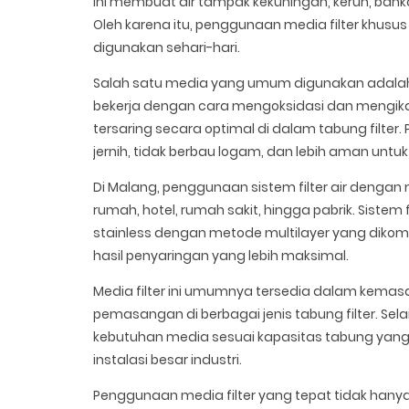
ini membuat air tampak kekuningan, keruh, ba
Oleh karena itu, penggunaan media filter khusus 
digunakan sehari-hari.
Salah satu media yang umum digunakan adalah 
bekerja dengan cara mengoksidasi dan mengik
tersaring secara optimal di dalam tabung filter.
jernih, tidak berbau logam, dan lebih aman unt
Di Malang, penggunaan sistem filter air dengan 
rumah, hotel, rumah sakit, hingga pabrik. Siste
stainless dengan metode multilayer yang dikombin
hasil penyaringan yang lebih maksimal.
Media filter ini umumnya tersedia dalam kemas
pemasangan di berbagai jenis tabung filter. Se
kebutuhan media sesuai kapasitas tabung yang 
instalasi besar industri.
Penggunaan media filter yang tepat tidak hanya