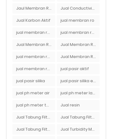
Jaul Membran Ro 2000 GPD Harga Murah
Jual Conductivity Meter Lutron
Jual Karbon Aktif
jual membran ro
jual membran ro 2000 gpd murah
jual membran ro di bandung
Jual Membran RO Di Jakarta Selatan
Jual Membran RO Di Lampung
jual membran ro di surabaya
Jual Membran Ro Murah : 082140002080
jual membran ro murah surabaya
jual pasir aktif
jual pasir silika
jual pasir silika eceran
jual ph meter air
jual ph meter laboratorium
jual ph meter tanah
Jual resin
Jual Tabung Filter Air
Jual Tabung Filter Air Murah
Jual Tabung Filter Air Surabaya
Jual Turbidity Meter Harga Murah Di Sulawesi