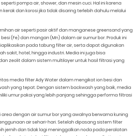
erti pompa air, shower, dan mesin cuci. Hal ini karena
rak dan korosi jika tidak disaring terlebih dahulu melalui
rnihan air seperti pasir aktif dan manganese greensand yang
besi (Fe) dan mangan (Mn) dalam air sumur bor. Produk ini
plikasikan pada tabung filter air, serta dapat digunakan
 sakit, hotel, hingga industri. Media ini juga bisa
dan zeolit dalam sistem multilayer untuk hasil filtrasi yang
vitas media filter Ady Water dalam mengikat ion besi dan
sh yang tepat. Dengan sistem backwash yang baik, media
liki umur pakai yang lebih panjang sehingga performa filtrasi
i area dengan air sumur bor yang awalnya berwarna kuning
ggunaan air sehari-hari. Setelah dipasang sistem filter
ebih jernih dan tidak lagi meninggalkan noda pada peralatan