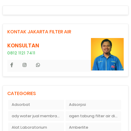
KONTAK JAKARTA FILTER AIR
KONSULTAN
0812 1121 7411
CATEGORIES
Adsorbat
Adsorpsi
ady water jual membran ro 2000 gpd harganya sangat murah
agen tabung filter air di bandung
Alat Laboratorium
Amberlite