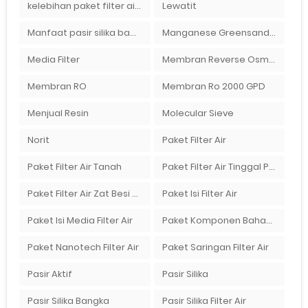
kelebihan paket filter air Ady Water
Lewatit
Manfaat pasir silika bagi kehidupan
Manganese Greensand Plus
Media Filter
Membran Reverse Osmosis
Membran RO
Membran Ro 2000 GPD
Menjual Resin
Molecular Sieve
Norit
Paket Filter Air
Paket Filter Air Tanah
Paket Filter Air Tinggal Pasang
Paket Filter Air Zat Besi Tinggi
Paket Isi Filter Air
Paket Isi Media Filter Air
Paket Komponen Bahan Filter Air
Paket Nanotech Filter Air
Paket Saringan Filter Air
Pasir Aktif
Pasir Silika
Pasir Silika Bangka
Pasir Silika Filter Air