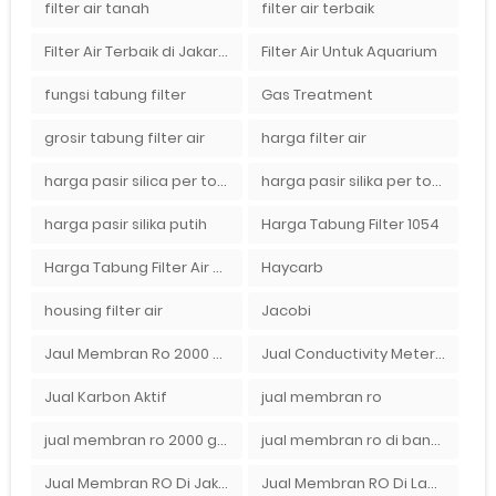
filter air tanah
filter air terbaik
Filter Air Terbaik di Jakarta
Filter Air Untuk Aquarium
fungsi tabung filter
Gas Treatment
grosir tabung filter air
harga filter air
harga pasir silica per ton per kg
harga pasir silika per ton per kg
harga pasir silika putih
Harga Tabung Filter 1054
Harga Tabung Filter Air Sumur
Haycarb
housing filter air
Jacobi
Jaul Membran Ro 2000 GPD Harga Murah
Jual Conductivity Meter Lutron
Jual Karbon Aktif
jual membran ro
jual membran ro 2000 gpd murah
jual membran ro di bandung
Jual Membran RO Di Jakarta Selatan
Jual Membran RO Di Lampung