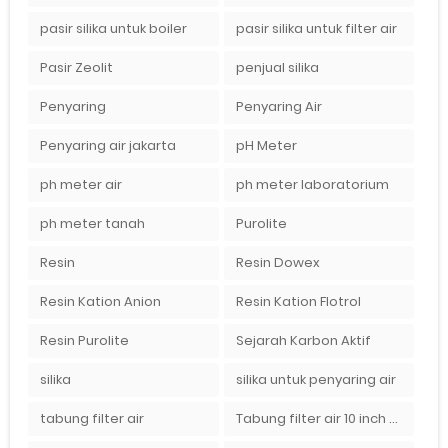
pasir silika untuk boiler
pasir silika untuk filter air
Pasir Zeolit
penjual silika
Penyaring
Penyaring Air
Penyaring air jakarta
pH Meter
ph meter air
ph meter laboratorium
ph meter tanah
Purolite
Resin
Resin Dowex
Resin Kation Anion
Resin Kation Flotrol
Resin Purolite
Sejarah Karbon Aktif
silika
silika untuk penyaring air
tabung filter air
Tabung filter air 10 inch Agen tabung filter nanotec di bandung"