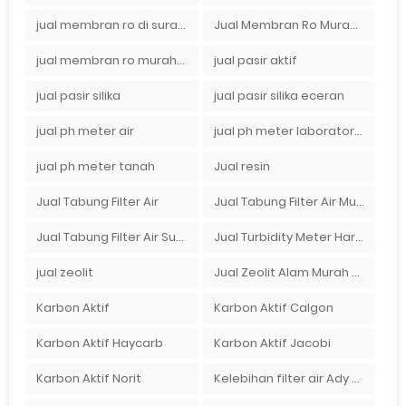
jual membran ro di surabaya
Jual Membran Ro Murah : 082140002080
jual membran ro murah surabaya
jual pasir aktif
jual pasir silika
jual pasir silika eceran
jual ph meter air
jual ph meter laboratorium
jual ph meter tanah
Jual resin
Jual Tabung Filter Air
Jual Tabung Filter Air Murah
Jual Tabung Filter Air Surabaya
Jual Turbidity Meter Harga Murah Di Sulawesi
jual zeolit
Jual Zeolit Alam Murah Di Surabaya
Karbon Aktif
Karbon Aktif Calgon
Karbon Aktif Haycarb
Karbon Aktif Jacobi
Karbon Aktif Norit
Kelebihan filter air Ady Water untuk menyaring air sumur bor di rumah"