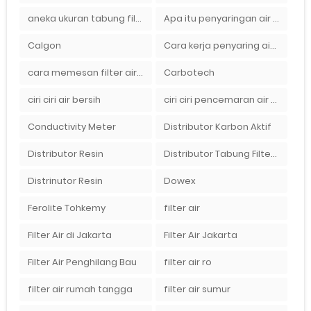
aneka ukuran tabung filter air
Apa itu penyaringan air secara umum
Calgon
Cara kerja penyaring air Ady Water dengan tabung FRP berisikan lapisan media filter air
cara memesan filter air Ady Wate
Carbotech
ciri ciri air bersih
ciri ciri pencemaran air sumur bor di rumah
Conductivity Meter
Distributor Karbon Aktif
Distributor Resin
Distributor Tabung Filter Air FRP1054 di Bandung
Distrinutor Resin
Dowex
Ferolite Tohkemy
filter air
Filter Air di Jakarta
Filter Air Jakarta
Filter Air Penghilang Bau
filter air ro
filter air rumah tangga
filter air sumur