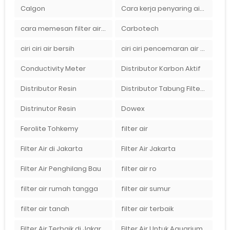
Calgon
Cara kerja penyaring air Ady Water dengan tabung FRP berisikan lapisan media filter air
cara memesan filter air Ady Wate
Carbotech
ciri ciri air bersih
ciri ciri pencemaran air sumur bor di rumah
Conductivity Meter
Distributor Karbon Aktif
Distributor Resin
Distributor Tabung Filter Air FRP1054 di Bandung
Distrinutor Resin
Dowex
Ferolite Tohkemy
filter air
Filter Air di Jakarta
Filter Air Jakarta
Filter Air Penghilang Bau
filter air ro
filter air rumah tangga
filter air sumur
filter air tanah
filter air terbaik
Filter Air Terbaik di Jakarta
Filter Air Untuk Aquarium