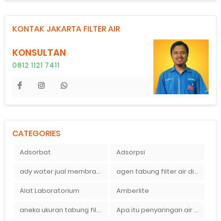
KONTAK JAKARTA FILTER AIR
KONSULTAN
0812 1121 7411
CATEGORIES
Adsorbat
Adsorpsi
ady water jual membran ro 2000 gpd harganya sangat murah
agen tabung filter air di bandung
Alat Laboratorium
Amberlite
aneka ukuran tabung filter air
Apa itu penyaringan air secara umum