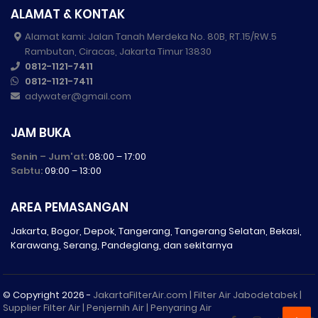
ALAMAT & KONTAK
Alamat kami: Jalan Tanah Merdeka No. 80B, RT.15/RW.5
Rambutan, Ciracas, Jakarta Timur 13830
0812-1121-7411
0812-1121-7411
adywater@gmail.com
JAM BUKA
Senin – Jum'at:
08:00 – 17:00
Sabtu:
09:00 – 13:00
AREA PEMASANGAN
Jakarta, Bogor, Depok, Tangerang, Tangerang Selatan, Bekasi,
Karawang, Serang, Pandeglang, dan sekitarnya
© Copyright
2026 -
JakartaFilterAir.com | Filter Air Jabodetabek |
Supplier Filter Air | Penjernih Air | Penyaring Air