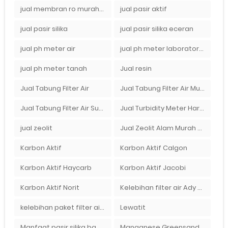
jual membran ro murah surabaya
jual pasir aktif
jual pasir silika
jual pasir silika eceran
jual ph meter air
jual ph meter laboratorium
jual ph meter tanah
Jual resin
Jual Tabung Filter Air
Jual Tabung Filter Air Murah
Jual Tabung Filter Air Surabaya
Jual Turbidity Meter Harga Murah Di Sulawesi
jual zeolit
Jual Zeolit Alam Murah Di Surabaya
Karbon Aktif
Karbon Aktif Calgon
Karbon Aktif Haycarb
Karbon Aktif Jacobi
Karbon Aktif Norit
Kelebihan filter air Ady Water untuk menyaring air sumur bor di rumah"
kelebihan paket filter air Ady Water
Lewatit
Manfaat pasir silika bagi kehidupan
Manganese Greensand Plus