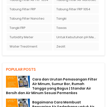
Tabung Filter FRP
Tabung Filter FRP 1054
Tabung Filter Nanotec
Tangki
Tangki FRP
Tawas
Turbidity Meter
Untuk Kebutuhan pH Meter Murah Hanya Di Ady Water
Water Treatment
Zeolit
POPULAR POSTS
Cara dan Urutan Pemasangan Filter
Air Minum, Sumur Bor, Rumah
Tangga yang Bagus | Standar Air
Bersih dan Air Minum Sesuai Permenkes
Bagaimana Cara Membuat
Penyaring Air Sederhana untuk Air