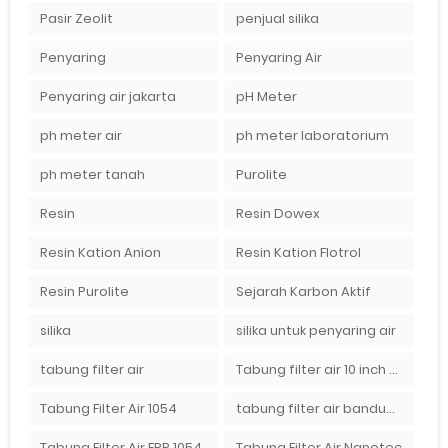
Pasir Zeolit
penjual silika
Penyaring
Penyaring Air
Penyaring air jakarta
pH Meter
ph meter air
ph meter laboratorium
ph meter tanah
Purolite
Resin
Resin Dowex
Resin Kation Anion
Resin Kation Flotrol
Resin Purolite
Sejarah Karbon Aktif
silika
silika untuk penyaring air
tabung filter air
Tabung filter air 10 inch Agen tabung filter nanotec di bandung"
Tabung Filter Air 1054
tabung filter air bandung
Tabung Filter Air FRP 1054
Tabung Filter Air Nanotec