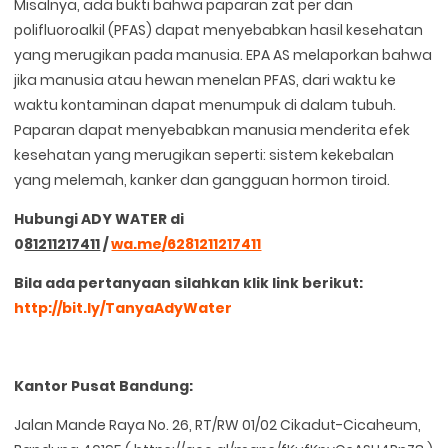
Misalnya, ada bukti bahwa paparan zat per dan
polifluoroalkil (PFAS) dapat menyebabkan hasil kesehatan
yang merugikan pada manusia. EPA AS melaporkan bahwa
jika manusia atau hewan menelan PFAS, dari waktu ke
waktu kontaminan dapat menumpuk di dalam tubuh.
Paparan dapat menyebabkan manusia menderita efek
kesehatan yang merugikan seperti: sistem kekebalan
yang melemah, kanker dan gangguan hormon tiroid.
Hubungi ADY WATER di
0
81211217411
/
wa.me/6281211217411
Bila ada pertanyaan silahkan klik link berikut:
http://bit.ly/TanyaAdyWater
Kantor Pusat Bandung:
Jalan Mande Raya No. 26, RT/RW 01/02 Cikadut-Cicaheum,