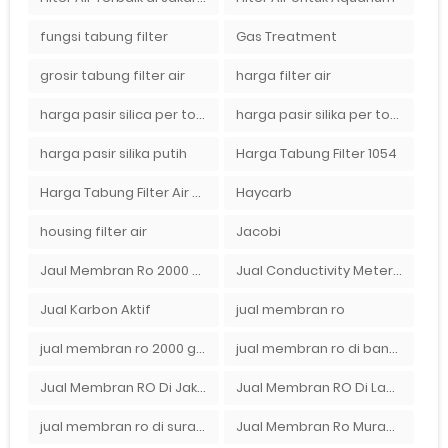
fungsi tabung filter
Gas Treatment
grosir tabung filter air
harga filter air
harga pasir silica per ton per kg
harga pasir silika per ton per kg
harga pasir silika putih
Harga Tabung Filter 1054
Harga Tabung Filter Air Sumur
Haycarb
housing filter air
Jacobi
Jaul Membran Ro 2000 GPD Harga Murah
Jual Conductivity Meter Lutron
Jual Karbon Aktif
jual membran ro
jual membran ro 2000 gpd murah
jual membran ro di bandung
Jual Membran RO Di Jakarta Selatan
Jual Membran RO Di Lampung
jual membran ro di surabaya
Jual Membran Ro Murah : 082140002080