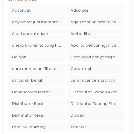
Adsorbat
Adsorpsi
ady water jual membran ro 2000 gpd harganya sangat murah
agen tabung filter air di bandung
Alat Laboratorium
Amberlite
aneka ukuran tabung filter air
Apa itu penyaringan air secara umum
Calgon
Cara kerja penyaring air Ady Water dengan tabung FRP berisikan lapisan media filter air
cara memesan filter air Ady Wate
Carbotech
ciri ciri air bersih
ciri ciri pencemaran air sumur bor di rumah
Conductivity Meter
Distributor Karbon Aktif
Distributor Resin
Distributor Tabung Filter Air FRP1054 di Bandung
Distrinutor Resin
Dowex
Ferolite Tohkemy
filter air