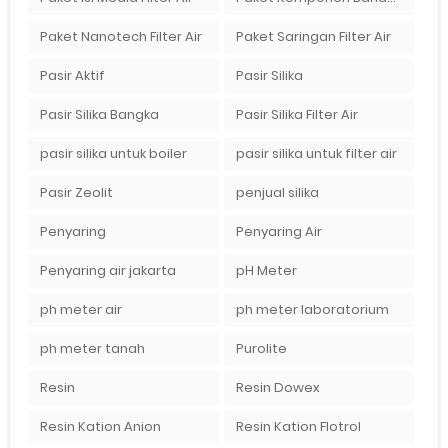
Paket Nanotech Filter Air
Paket Saringan Filter Air
Pasir Aktif
Pasir Silika
Pasir Silika Bangka
Pasir Silika Filter Air
pasir silika untuk boiler
pasir silika untuk filter air
Pasir Zeolit
penjual silika
Penyaring
Penyaring Air
Penyaring air jakarta
pH Meter
ph meter air
ph meter laboratorium
ph meter tanah
Purolite
Resin
Resin Dowex
Resin Kation Anion
Resin Kation Flotrol