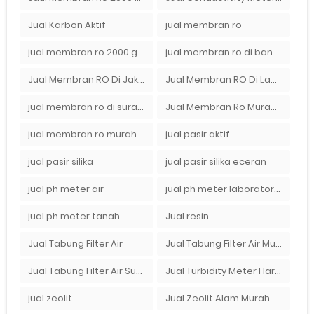
Jual Karbon Aktif
jual membran ro
jual membran ro 2000 gpd murah
jual membran ro di bandung
Jual Membran RO Di Jakarta Selatan
Jual Membran RO Di Lampung
jual membran ro di surabaya
Jual Membran Ro Murah : 082140002080
jual membran ro murah surabaya
jual pasir aktif
jual pasir silika
jual pasir silika eceran
jual ph meter air
jual ph meter laboratorium
jual ph meter tanah
Jual resin
Jual Tabung Filter Air
Jual Tabung Filter Air Murah
Jual Tabung Filter Air Surabaya
Jual Turbidity Meter Harga Murah Di Sulawesi
jual zeolit
Jual Zeolit Alam Murah Di Surabaya