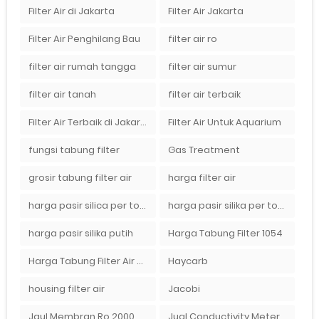
Filter Air di Jakarta
Filter Air Jakarta
Filter Air Penghilang Bau
filter air ro
filter air rumah tangga
filter air sumur
filter air tanah
filter air terbaik
Filter Air Terbaik di Jakarta
Filter Air Untuk Aquarium
fungsi tabung filter
Gas Treatment
grosir tabung filter air
harga filter air
harga pasir silica per ton per kg
harga pasir silika per ton per kg
harga pasir silika putih
Harga Tabung Filter 1054
Harga Tabung Filter Air Sumur
Haycarb
housing filter air
Jacobi
Jaul Membran Ro 2000 GPD Harga Murah
Jual Conductivity Meter Lutron