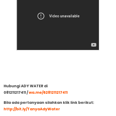
Hubungi ADY WATER di
0
81211217411
/
wa.me/6281211217411
Bila ada pertanyaan silahkan klik link berikut:
http://bit.ly/TanyaAdyWater