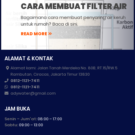
CARA MEMBUAT FILTER AIR
Bagaimana cara membuat penyaring air keruh
untuk rumah? Baca di sini.
READ MORE
ALAMAT & KONTAK
Alamat kami: Jalan Tanah Merdeka No. 80B, RT.15/RW.5
Rambutan, Ciracas, Jakarta Timur 13830
0812-1121-7411
0812-1121-7411
adywater@gmail.com
JAM BUKA
Senin – Jum'at:
08:00 – 17:00
Sabtu:
09:00 – 13:00