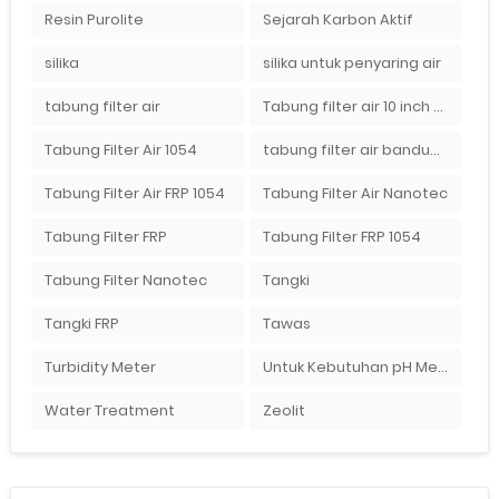
Resin Purolite
Sejarah Karbon Aktif
silika
silika untuk penyaring air
tabung filter air
Tabung filter air 10 inch Agen tabung filter nanotec di bandung"
Tabung Filter Air 1054
tabung filter air bandung
Tabung Filter Air FRP 1054
Tabung Filter Air Nanotec
Tabung Filter FRP
Tabung Filter FRP 1054
Tabung Filter Nanotec
Tangki
Tangki FRP
Tawas
Turbidity Meter
Untuk Kebutuhan pH Meter Murah Hanya Di Ady Water
Water Treatment
Zeolit