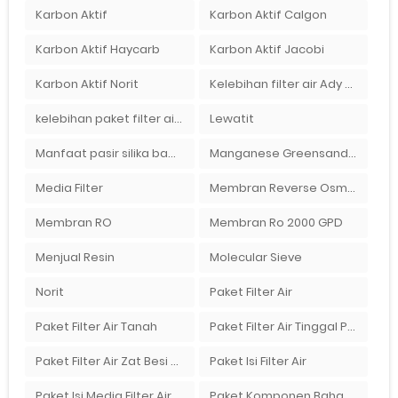
Karbon Aktif
Karbon Aktif Calgon
Karbon Aktif Haycarb
Karbon Aktif Jacobi
Karbon Aktif Norit
Kelebihan filter air Ady Water untuk menyaring air sumur bor di rumah"
kelebihan paket filter air Ady Water
Lewatit
Manfaat pasir silika bagi kehidupan
Manganese Greensand Plus
Media Filter
Membran Reverse Osmosis
Membran RO
Membran Ro 2000 GPD
Menjual Resin
Molecular Sieve
Norit
Paket Filter Air
Paket Filter Air Tanah
Paket Filter Air Tinggal Pasang
Paket Filter Air Zat Besi Tinggi
Paket Isi Filter Air
Paket Isi Media Filter Air
Paket Komponen Bahan Filter Air