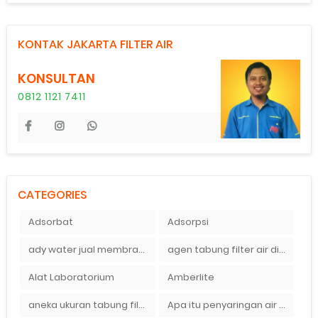
KONTAK JAKARTA FILTER AIR
KONSULTAN
0812 1121 7411
CATEGORIES
Adsorbat
Adsorpsi
ady water jual membran ro 2000 gpd harganya sangat murah
agen tabung filter air di bandung
Alat Laboratorium
Amberlite
aneka ukuran tabung filter air
Apa itu penyaringan air secara umum