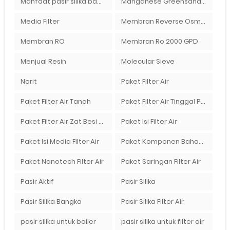
Manfaat pasir silika bagi kehidupan
Manganese Greensand Plus
Media Filter
Membran Reverse Osmosis
Membran RO
Membran Ro 2000 GPD
Menjual Resin
Molecular Sieve
Norit
Paket Filter Air
Paket Filter Air Tanah
Paket Filter Air Tinggal Pasang
Paket Filter Air Zat Besi Tinggi
Paket Isi Filter Air
Paket Isi Media Filter Air
Paket Komponen Bahan Filter Air
Paket Nanotech Filter Air
Paket Saringan Filter Air
Pasir Aktif
Pasir Silika
Pasir Silika Bangka
Pasir Silika Filter Air
pasir silika untuk boiler
pasir silika untuk filter air