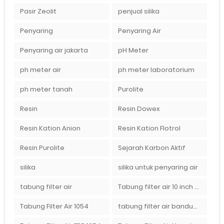
Pasir Zeolit
penjual silika
Penyaring
Penyaring Air
Penyaring air jakarta
pH Meter
ph meter air
ph meter laboratorium
ph meter tanah
Purolite
Resin
Resin Dowex
Resin Kation Anion
Resin Kation Flotrol
Resin Purolite
Sejarah Karbon Aktif
silika
silika untuk penyaring air
tabung filter air
Tabung filter air 10 inch Agen tabung filter nanotec di bandung"
Tabung Filter Air 1054
tabung filter air bandung