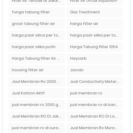
Filter Air Terbaik di Jakarta
Filter Air Untuk Aquarium
fungsi tabung filter
Gas Treatment
grosir tabung filter air
harga filter air
harga pasir silica per ton per kg
harga pasir silika per ton per kg
harga pasir silika putih
Harga Tabung Filter 1054
Harga Tabung Filter Air Sumur
Haycarb
housing filter air
Jacobi
Jaul Membran Ro 2000 GPD Harga Murah
Jual Conductivity Meter Lutron
Jual Karbon Aktif
jual membran ro
jual membran ro 2000 gpd murah
jual membran ro di bandung
Jual Membran RO Di Jakarta Selatan
Jual Membran RO Di Lampung
jual membran ro di surabaya
Jual Membran Ro Murah : 082140002080