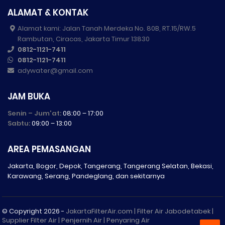
ALAMAT & KONTAK
Alamat kami: Jalan Tanah Merdeka No. 80B, RT.15/RW.5
Rambutan, Ciracas, Jakarta Timur 13830
0812-1121-7411
0812-1121-7411
adywater@gmail.com
JAM BUKA
Senin – Jum'at:
08:00 – 17:00
Sabtu:
09:00 – 13:00
AREA PEMASANGAN
Jakarta, Bogor, Depok, Tangerang, Tangerang Selatan, Bekasi,
Karawang, Serang, Pandeglang, dan sekitarnya
© Copyright
2026 -
JakartaFilterAir.com | Filter Air Jabodetabek |
Supplier Filter Air | Penjernih Air | Penyaring Air