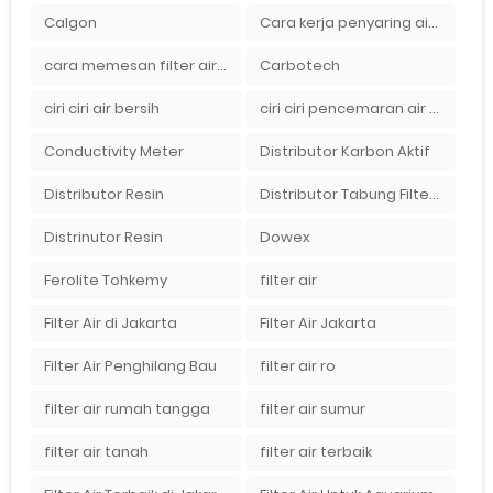
Calgon
Cara kerja penyaring air Ady Water dengan tabung FRP berisikan lapisan media filter air
cara memesan filter air Ady Wate
Carbotech
ciri ciri air bersih
ciri ciri pencemaran air sumur bor di rumah
Conductivity Meter
Distributor Karbon Aktif
Distributor Resin
Distributor Tabung Filter Air FRP1054 di Bandung
Distrinutor Resin
Dowex
Ferolite Tohkemy
filter air
Filter Air di Jakarta
Filter Air Jakarta
Filter Air Penghilang Bau
filter air ro
filter air rumah tangga
filter air sumur
filter air tanah
filter air terbaik