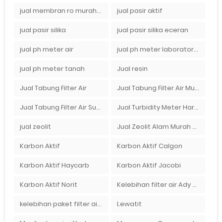
jual membran ro murah surabaya
jual pasir aktif
jual pasir silika
jual pasir silika eceran
jual ph meter air
jual ph meter laboratorium
jual ph meter tanah
Jual resin
Jual Tabung Filter Air
Jual Tabung Filter Air Murah
Jual Tabung Filter Air Surabaya
Jual Turbidity Meter Harga Murah Di Sulawesi
jual zeolit
Jual Zeolit Alam Murah Di Surabaya
Karbon Aktif
Karbon Aktif Calgon
Karbon Aktif Haycarb
Karbon Aktif Jacobi
Karbon Aktif Norit
Kelebihan filter air Ady Water untuk menyaring air sumur bor di rumah"
kelebihan paket filter air Ady Water
Lewatit